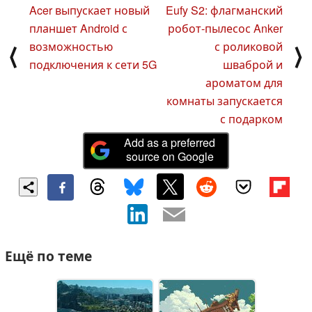
Acer выпускает новый
Eufy S2: флагманский
планшет Android с
робот-пылесос Anker
возможностью
с роликовой
⟨
⟩
подключения к сети 5G
шваброй и
ароматом для
комнаты запускается
с подарком
Add as a preferred
source on Google
Ещё по теме