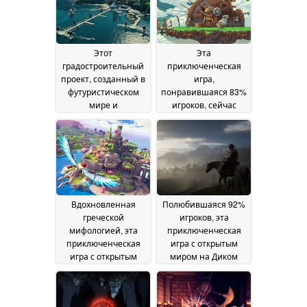
Этот
Эта
градостроительный
приключенческая
проект, созданный в
игра,
футуристическом
понравившаяся 83%
мире и
игроков, сейчас
полюбившийся 70%
продается со
игроков, продается
скидкой 75% в Steam
со скидкой 85% в
16 May 2026
Steam
17 May 2026
Вдохновленная
Полюбившаяся 92%
греческой
игроков, эта
мифологией, эта
приключенческая
приключенческая
игра с открытым
игра с открытым
миром на Диком
миром продается со
Западе продается с
скидкой 80% в Steam
75% скидкой в Steam
15 May 2026
14 May 2026