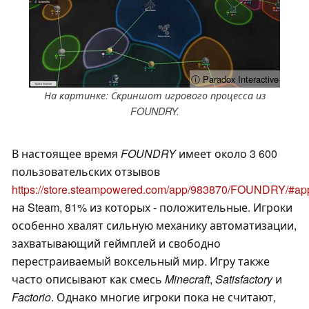
ⓘ Paradox Interactive
На картинке: Скриншот игрового процесса из
FOUNDRY.
В настоящее время
FOUNDRY
имеет около 3 600
пользовательских отзывов
https://store.steampowered.com/app/983870/FOUNDRY/#a
на Steam, 81% из которых - положительные. Игроки
особенно хвалят сильную механику автоматизации,
захватывающий геймплей и свободно
перестраиваемый воксельный мир. Игру также
часто описывают как смесь
Minecraft
,
Satisfactory
и
Factorio
. Однако многие игроки пока не считают,