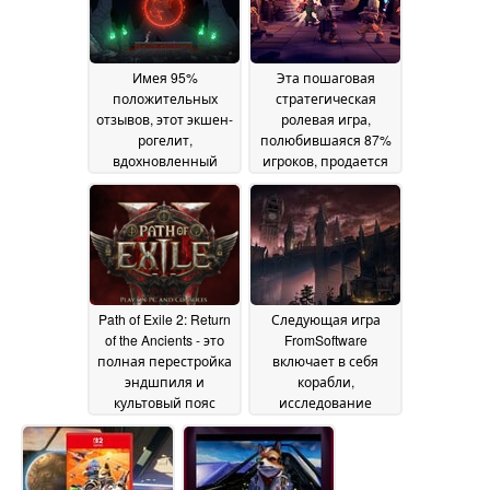
Имея 95%
Эта пошаговая
положительных
стратегическая
отзывов, этот экшен-
ролевая игра,
рогелит,
полюбившаяся 87%
вдохновленный
игроков, продается
финской
со скидкой 80% в
мифологией,
Steam
08 May 2026
продается со
скидкой 60% в Steam
10 May 2026
Path of Exile 2: Return
Следующая игра
of the Ancients - это
FromSoftware
полная перестройка
включает в себя
эндшпиля и
корабли,
культовый пояс
исследование
Магеблад
островов; она может
08 May 2026
выйти раньше, чем
The Duskbloods
08 May
2026