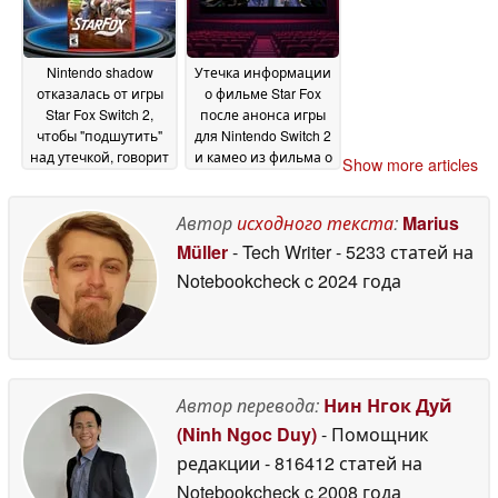
Nintendo shadow
Утечка информации
отказалась от игры
о фильме Star Fox
Star Fox Switch 2,
после анонса игры
чтобы "подшутить"
для Nintendo Switch 2
над утечкой, говорит
и камео из фильма о
Show more articles
инсайдер
Марио
08 May 2026
08 May 2026
Автор
исходного текста
:
Marius
Müller
- Tech Writer
- 5233 статей на
Notebookcheck
c 2024 года
Автор перевода:
Нин Нгок Дуй
(Ninh Ngoc Duy)
- Помощник
редакции
- 816412 статей на
Notebookcheck
c 2008 года