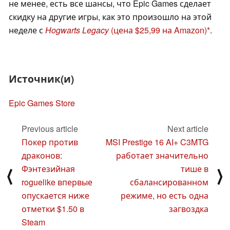
не менее, есть все шансы, что Epic Games сделает
скидку на другие игры, как это произошло на этой
неделе с
Hogwarts
Legacy
(цена $25,99 на Amazon)
.
Источник(и)
Epic Games Store
Previous article
Next article
Покер против
MSI Prestige 16 AI+ C3MTG
драконов:
работает значительно
Фэнтезийная
тише в
⟨
⟩
roguelike впервые
сбалансированном
опускается ниже
режиме, но есть одна
отметки $1.50 в
загвоздка
Steam