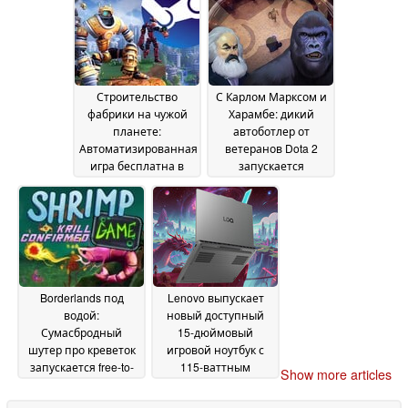
09 May
2026
Строительство
С Карлом Марксом и
фабрики на чужой
Харамбе: дикий
планете:
автоботлер от
Автоматизированная
ветеранов Dota 2
игра бесплатна в
запускается
Steam в течение
бесплатно в Steam
08
ограниченного
May 2026
времени
08 May 2026
Borderlands под
Lenovo выпускает
водой:
новый доступный
Сумасбродный
15-дюймовый
шутер про креветок
игровой ноутбук с
запускается free-to-
115-ваттным
Show more articles
play с 95%
графическим
положительных
процессором
07 May