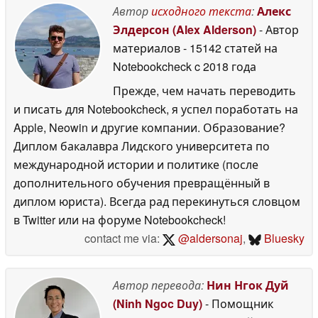
отзывов
Автор
исходного текста
:
Алекс
07 May 2026
2026
Элдерсон (Alex Alderson)
- Автор
материалов
- 15142 статей на
Notebookcheck
c 2018 года
Прежде, чем начать переводить
и писать для Notebookcheck, я успел поработать на
Apple, Neowin и другие компании. Образование?
Диплом бакалавра Лидского университета по
международной истории и политике (после
дополнительного обучения превращённый в
диплом юриста). Всегда рад перекинуться словцом
в Twitter или на форуме Notebookcheck!
contact me via:
@aldersonaj
,
Bluesky
Автор перевода:
Нин Нгок Дуй
(Ninh Ngoc Duy)
- Помощник