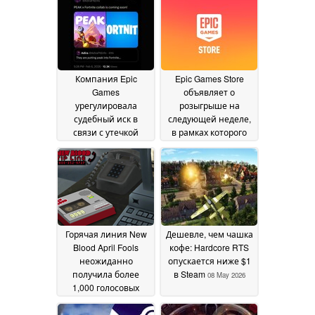
неделе
бесплатные игры с
17 July 2026
высокими оценками
10 July 2026
Компания Epic
Epic Games Store
Games
объявляет о
урегулировала
розыгрыше на
судебный иск в
следующей неделе,
связи с утечкой
в рамках которого
информации о
будут разыграны две
Fortnite с бывшим
бесплатные игры
03
сотрудником
July 2026
компании
10 July 2026
Горячая линия New
Дешевле, чем чашка
Blood April Fools
кофе: Hardcore RTS
неожиданно
опускается ниже $1
получила более
в Steam
08 May 2026
1,000 голосовых
сообщений от
поклонников