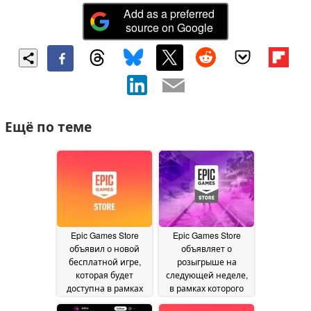
Add as a preferred
source on Google
Ещё по теме
Epic Games Store
Epic Games Store
объявил о новой
объявляет о
бесплатной игре,
розыгрыше на
которая будет
следующей неделе,
доступна в рамках
в рамках которого
акции на следующей
будут разыграны две