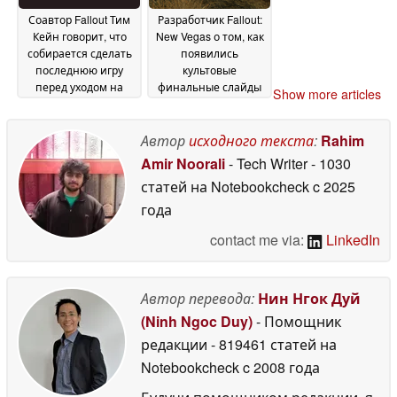
Соавтор Fallout Тим
Разработчик Fallout:
Кейн говорит, что
New Vegas о том, как
собирается сделать
появились
последнюю игру
культовые
перед уходом на
финальные слайды
Show more articles
пенсию
для второстепенных
01 May 2026
побочных заданий:
"В основном, это
Автор
исходного текста
:
Rahim
произвольно"
28 April
Amir Noorali
- Tech Writer
- 1030
2026
статей на Notebookcheck
c 2025
года
contact me via:
LinkedIn
Автор перевода:
Нин Нгок Дуй
(Ninh Ngoc Duy)
- Помощник
редакции
- 819461 статей на
Notebookcheck
c 2008 года