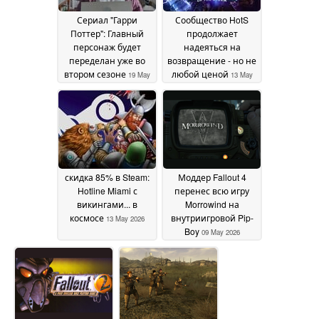
Сериал "Гарри
Сообщество HotS
Поттер": Главный
продолжает
персонаж будет
надеяться на
переделан уже во
возвращение - но не
втором сезоне
любой ценой
19 May
13 May
2026
2026
скидка 85% в Steam:
Моддер Fallout 4
Hotline Miami с
перенес всю игру
викингами... в
Morrowind на
космосе
внутриигровой Pip-
13 May 2026
Boy
09 May 2026