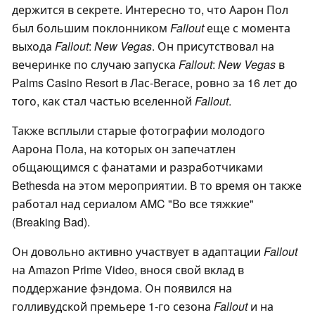
держится в секрете. Интересно то, что Аарон Пол
был большим поклонником
Fallout
еще с момента
выхода
Fallout
:
New Vegas
. Он присутствовал на
вечеринке по случаю запуска
Fallout
:
New Vegas
в
Palms Casino Resort в Лас-Вегасе, ровно за 16 лет до
того, как стал частью вселенной
Fallout
.
Также всплыли старые фотографии молодого
Аарона Пола, на которых он запечатлен
общающимся с фанатами и разработчиками
Bethesda на этом мероприятии. В то время он также
работал над сериалом AMC "Во все тяжкие"
(Breaking Bad).
Он довольно активно участвует в адаптации
Fallout
на Amazon Prime Video, внося свой вклад в
поддержание фэндома. Он появился на
голливудской премьере 1-го сезона
Fallout
и на