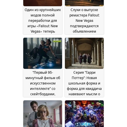
Один из крупнейших
Слухи о выпуске
модов полной
ремастера Fallout:
переработки для
New Vegas
игры «Fallout: New
подтверждаются
Vegas» теперь
объявлением
доступен бесплатно
компании McFarlane
на GOG с
Toys
14 June 2026
возможностью
установки в один
клик
01 August 2026
"Первый 95-
Серия "Гарри
минутный фильм об
Поттер": Новая
искусственном
школьная форма и
интеллекте" со
форма для квиддича
скейтбордами,
навевают мысли о
демонами и
наследии Хогвартса
множеством критики
20 May 2026
в Интернете
29 May
2026