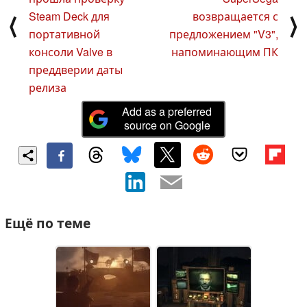
Steam Deck для
возвращается с
⟨
⟩
портативной
предложением "V3",
консоли Valve в
напоминающим ПК
преддверии даты
релиза
Add as a preferred
source on Google
Ещё по теме