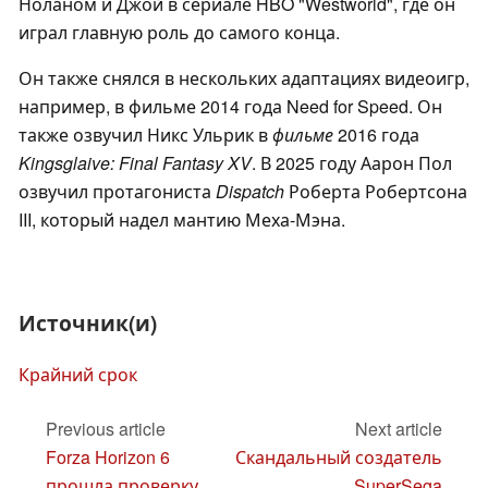
Ноланом и Джой в сериале HBO "Westworld", где он
играл главную роль до самого конца.
Он также снялся в нескольких адаптациях видеоигр,
например, в фильме 2014 года Need for Speed. Он
также озвучил Никс Ульрик в
фильме
2016 года
Kingsglaive: Final Fantasy XV
. В 2025 году Аарон Пол
озвучил протагониста
Dispatch
Роберта Робертсона
III, который надел мантию Меха-Мэна.
Источник(и)
Крайний срок
Previous article
Next article
Forza Horizon 6
Скандальный создатель
прошла проверку
SuperSega