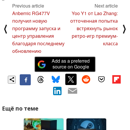
Previous article
Next article
Anbernic RG477V
Yoo Y1 от Lao Zhang:
получил новую
отточенная попытка
⟨
⟩
программу запуска и
встряхнуть рынок
центр управления
ретро-игр премиум-
благодаря последнему
класса
обновлению
Add as a preferred
source on Google
Ещё по теме