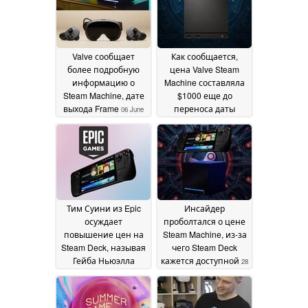
Valve сообщает
Как сообщается,
более подробную
цена Valve Steam
информацию о
Machine составляла
Steam Machine, дате
$1000 еще до
выхода Frame
переноса даты
06 June
релиза
2026
31 May 2026
Тим Суини из Epic
Инсайдер
осуждает
проболтался о цене
повышение цен на
Steam Machine, из-за
Steam Deck, называя
чего Steam Deck
Гейба Ньюэлла
кажется доступной
28
жадным
29 May 2026
May 2026