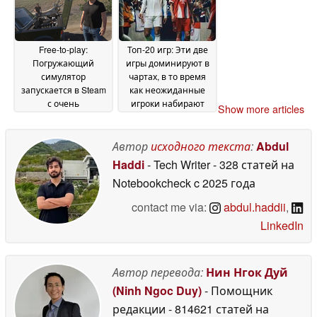
Free-to-play:
Топ-20 игр: Эти две
Погружающий
игры доминируют в
симулятор
чартах, в то время
запускается в Steam
как неожиданные
с очень
игроки набирают
Show more articles
многообещающими
обороты
13 May 2026
ранними отзывами
Автор
исходного текста
:
Abdul
13 May 2026
Haddi
- Tech Writer
- 328 статей на
Notebookcheck
c 2025 года
contact me via:
abdul.haddii
,
LinkedIn
Автор перевода:
Нин Нгок Дуй
(Ninh Ngoc Duy)
- Помощник
редакции
- 814621 статей на