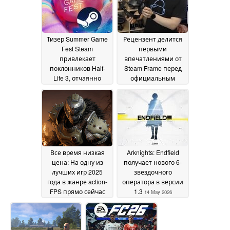
Тизер Summer Game
Рецензент делится
Fest Steam
первыми
привлекает
впечатлениями от
поклонников Half-
Steam Frame перед
Life 3, отчаянно
официальным
ждущих даты релиза
запуском
20 May 2026
25 May 2026
Все время низкая
Arknights: Endfield
цена: На одну из
получает нового 6-
лучших игр 2025
звездочного
года в жанре action-
оператора в версии
FPS прямо сейчас
1.3
14 May 2026
действует скидка
67% в Steam
14 May
2026