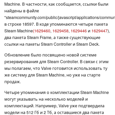
Machine. В частности, как сообщается, ссылки были
найдены в файле
"steamcommunity.com/public/javascript/applications/communi
в строке 18597. В коде упоминаются четыре пакета
Steam Machine
(1629460
,
1629458
,
1629446
и
1629447
),
два пакета Steam Frame, а также существующие
ссылки на пакеты Steam Controller и Steam Deck.
Обновление было посвящено новой системе
резервирования для Steam Controller. В связи с этим
мы полагаем, что Valve готовится использовать ту
же систему для Steam Machine, но уже на старте
продаж.
Четыре упоминания о комплектации Steam Machine
могут указывать на несколько моделей и
комплектаций. Например, Valve уже подтвердила
модели на 512 Гб и 2 Тб, а оставшиеся два пакета