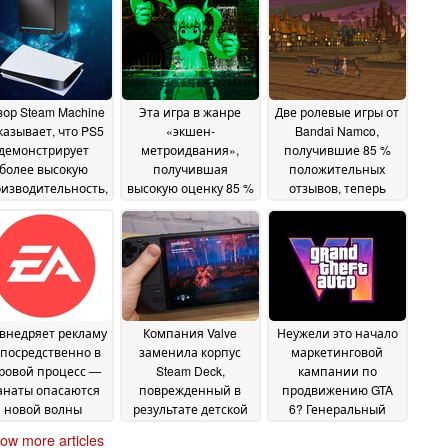
зор Steam Machine
Эта игра в жанре
Две ролевые игры от
казывает, что PS5
«экшен-
Bandai Namco,
демонстрирует
метроидвания»,
получившие 85 %
более высокую
получившая
положительных
изводительность,
высокую оценку 85 %
отзывов, теперь
ем игровой ПК от
игроков, сейчас
продаются в Steam
Valve
продается в Steam со
со скидкой до 80 % —
23 June 2026
скидкой 70 %
это их рекордно
18 June
низкие цены
2026
17 June
2026
внедряет рекламу
Компания Valve
Неужели это начало
посредственно в
заменила корпус
маркетинговой
ровой процесс —
Steam Deck,
кампании по
анаты опасаются
поврежденный в
продвижению GTA
новой волны
результате детской
6? Генеральный
нетизации
шалости —
директор Take-Two
17 June
ow more articles
сообщество высоко
дал интервью на