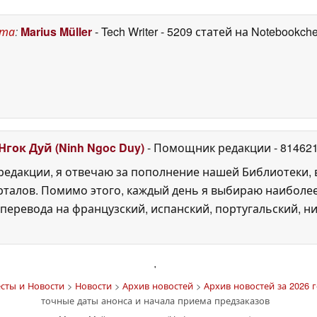
2026
оценило такую
улице
16 June 2026
щедрость
17 June 2026
ста
:
Marius Müller
- Tech Writer
- 5209 статей на Notebookch
Нгок Дуй (Ninh Ngoc Duy)
- Помощник редакции
- 81462
едакции, я отвечаю за пополнение нашей Библиотеки, 
рталов. Помимо этого, каждый день я выбираю наиболе
перевода на французский, испанский, португальский, ни
'
сты и Новости
>
Новости
>
Архив новостей
>
Архив новостей за 2026 г
точные даты анонса и начала приема предзаказов