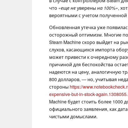
в случае с контроллером Steam дл
что
«еще не
уверены
на 100%»
, хо
вероятными с учетом полученной
Обновленная утечка уже появилась
осторожный оптимизм. Многие по
Steam Machine скоро выйдет на ры
слухов, касающихся импорта обор
может привести к очередному ра
причиной для беспокойства остае
надеются на цену, аналогичную т
800 долларов, — но, учитывая нед
стороны
https://www.notebookcheck
expensive-but-in-stock-again.1308055.
Machine будет стоить более 1000 до
официального заявления, как дата 
чистыми домыслами.