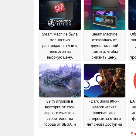
Steam Machine была
Steam Machine
Об
полностью
отказалась от
по
распродана в Азии,
двухканальной
несмотря на
памяти, чтобы
высокую цену,
снизить цену,
про
поскольку в
однако технические
ч
магазине Valve не
характеристики
принимаются
ограничивают
предварительные
производительность
заказы
24 June 2026
23 June 2026
89 % игроков в
«Dark Souls 90-х»:
EA 
восторге от этой
классическая
не
игры-симулятора
ролевая игра
иг
строительства
впервые за много
ф
города от SEGA, и
лет снова доступна
сейчас на ней в
на Steam по цене
мо
Sh
Steam действует
менее 2 долларов