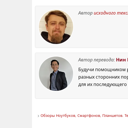
17
скидка 85 %
17 June
June 2026
2026
Автор
исходного тек
Автор перевода:
Нин 
Будучи помощником р
разных сторонних по
для их последующего 
>
Обзоры Ноутбуков, Смартфонов, Планшетов. Те