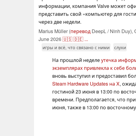
информации, компания Valve может оф
представить свой «компьютер для гост
через две недели.
Marius Müller (
перевод
DeepL / Ninh Duy),
June 2026
🇺🇸
🇩🇪
...
игры и всё, что связано с ними
слухи
На прошлой неделе
утечка инфор
экземплярах привлекла к себе бо
вновь выступил и предоставил бо
Steam Hardware Updates на X
, ожид
гостиной 23 июня в 13:00 по восто
времени. Предполагается, что при
июня, также в 13:00 по восточному