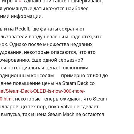
я игры «
»
. Однако они также подчеркивают,
тя упомянутые даты кажутся наиболее
 ими информации.
 и на Reddit, где фанаты сохраняют
льзователи воодушевлены и надеются, что
нок. Однако после множества недавних
удования, некоторые опасаются, что это
зочарованию. Еще одной серьезной
тся потенциальная цена. Поклонники
радиционным консолям — примерно от 600 до
авнее повышение цены на Steam Deck со
.net/Steam-Deck-OLED-is-now-300-more-
0.html
, некоторые теперь ожидают, что Steam
лларов. До тех пор, пока Valve не сделает
выпуска, так и цена Steam Machine остаются