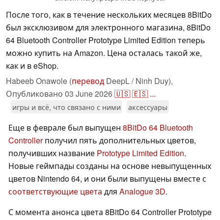
После того, как в течение нескольких месяцев 8BitDo
был эксклюзивом для электронного магазина, 8BitDo
64 Bluetooth Controller Prototype Limited Edition теперь
можно купить на Amazon. Цена осталась такой же,
как и в eShop.
Habeeb Onawole (
перевод
DeepL / Ninh Duy),
Опубликовано
03 June 2026
🇺🇸
🇪🇸
...
игры и всё, что связано с ними
аксессуары
Еще в феврале был выпущен
8BitDo 64 Bluetooth
Controller
получил пять дополнительных цветов,
получивших название
Prototype Limited Edition
.
Новые геймпады созданы на основе невыпущенных
цветов Nintendo 64, и они были выпущены вместе с
соответствующие цвета
для
Analogue 3D
.
С момента анонса цвета 8BitDo 64 Controller Prototype