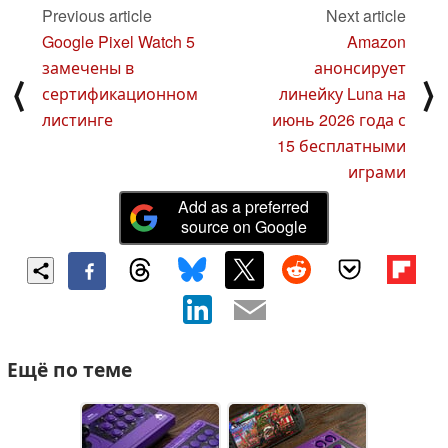
Previous article
Next article
Google Pixel Watch 5
Amazon
замечены в
анонсирует
⟨
⟩
сертификационном
линейку Luna на
листинге
июнь 2026 года с
15 бесплатными
играми
Add as a preferred
source on Google
Ещё по теме