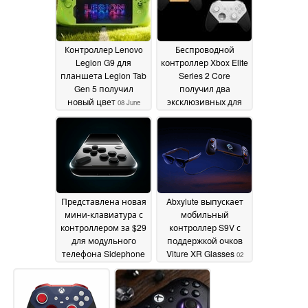
10 June 2026
2026
Контроллер Lenovo
Беспроводной
Legion G9 для
контроллер Xbox Elite
планшета Legion Tab
Series 2 Core
Gen 5 получил
получил два
новый цвет
эксклюзивных для
08 June
Amazon цвета, и они
2026
уже в продаже
04 June
2026
Представлена новая
Abxylute выпускает
мини-клавиатура с
мобильный
контроллером за $29
контроллер S9V с
для модульного
поддержкой очков
телефона Sidephone
Viture XR Glasses
02
за $249
02 June 2026
June 2026