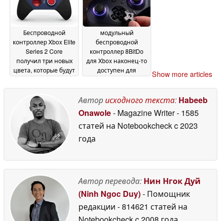
Беспроводной
модульный
контроллер Xbox Elite
беспроводной
Series 2 Core
контроллер 8BitDo
получил три новых
для Xbox наконец-то
цвета, которые будут
доступен для
Show more articles
продаваться в Best
предварительного
Buy
заказа
01 June 2026
27 May 2026
Автор
исходного текста
:
Habeeb
Onawole
- Magazine Writer
- 1585
статей на Notebookcheck
c 2023
года
Автор перевода:
Нин Нгок Дуй
(Ninh Ngoc Duy)
- Помощник
редакции
- 814621 статей на
Notebookcheck
c 2008 года