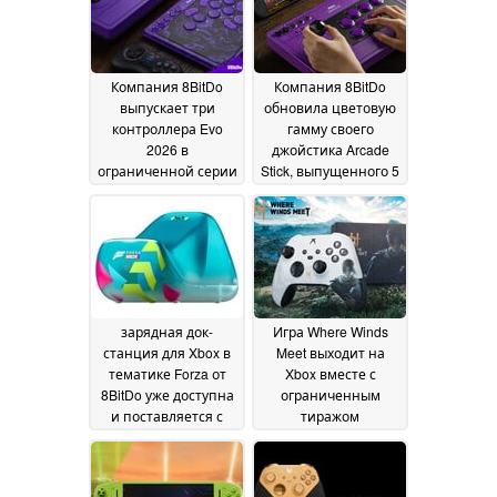
Компания 8BitDo
Компания 8BitDo
выпускает три
обновила цветовую
контроллера Evo
гамму своего
2026 в
джойстика Arcade
ограниченной серии
Stick, выпущенного 5
лет назад
21 June 2026
19 June 2026
зарядная док-
Игра Where Winds
станция для Xbox в
Meet выходит на
тематике Forza от
Xbox вместе с
8BitDo уже доступна
ограниченным
и поставляется с
тиражом
бесплатным
контроллера,
аккумулятором для
который вы не
Вашего контроллера
можете купить
09 June