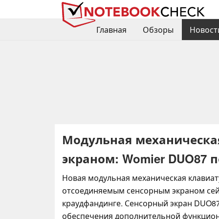
Главная
Обзоры
Новост
Модульная механическая
экраном: Womier DUO87 п
Новая модульная механическая клавиат
отсоединяемым сенсорным экраном сей
краудфандинге. Сенсорный экран DUO87
обеспечения дополнительной функцион