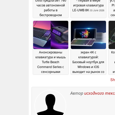
Ultra предлагает 760
- первая в мире
уст
часов автономной
игровая клавиатура
Pi
работы в
LE-UWB 8K
а
03 June 2026
беспроводном
се
режиме для более
доступных
механических
клавиатур
12 June 2026
Анонсированы
экран 4K с
Ко
клавиатура и мышь
клавиатурой:
Turtle Beach
Базовый ноутбук для
Command Series с
Windows и iOS
сенсорными
выходит на рынок со
и
экранами
скидкой
24 April 2026
18 April 2026
Sh
кл
Автор
исходного тек