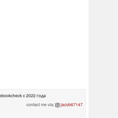
tebookcheck
c 2022 года
contact me via:
jacob67147