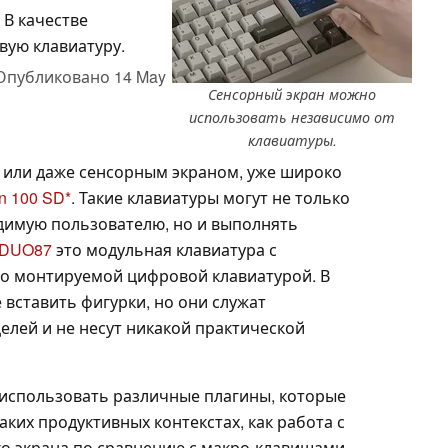
 В качестве
вую клавиатуру.
Опубликовано
14 May
Сенсорный экран можно
использовать независимо от
клавиатуры.
 или даже сенсорным экраном, уже широко
on 100 SD
. Такие клавиатуры могут не только
имую пользователю, но и выполнять
 DUO87
это модульная клавиатура с
о монтируемой цифровой клавиатурой. В
вставить фигурки, но они служат
елей и не несут никакой практической
использовать различные плагины, которые
аких продуктивных контекстах, как работа с
о экрана по сравнению с макро-клавишами,