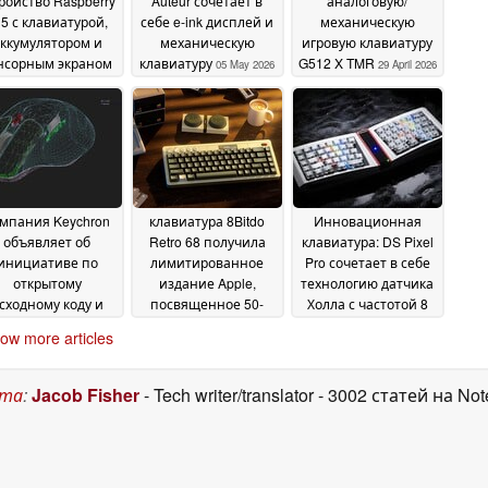
ройство Raspberry
Auteur сочетает в
аналоговую/
 5 с клавиатурой,
себе e-ink дисплей и
механическую
ккумулятором и
механическую
игровую клавиатуру
нсорным экраном
клавиатуру
G512 X TMR
05 May 2026
29 April 2026
12 May 2026
мпания Keychron
клавиатура 8Bitdo
Инновационная
объявляет об
Retro 68 получила
клавиатура: DS Pixel
инициативе по
лимитированное
Pro сочетает в себе
открытому
издание Apple,
технологию датчика
сходному коду и
посвященное 50-
Холла с частотой 8
публикует
летию
000 Гц и встроенные
02 April 2026
ow more articles
бесплатные 3D-
дисплеи
07 November
модели для всех
2025
авиатур и мышей
ста
:
Jacob Fisher
- Tech writer/translator
- 3002 статей на No
09 April 2026