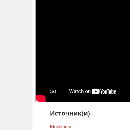
Источник(и)
Kickstarter