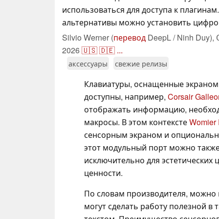
использоваться для доступа к плагинам.
альтернативы можно установить цифро
Silvio Werner (
перевод
DeepL / Ninh Duy),
2026
🇺🇸
🇩🇪
...
аксессуары
свежие релизы
Клавиатуры, оснащенные экраном
доступны, например,
Corsair Galle
отображать информацию, необход
макросы. В этом контексте
Womier
сенсорным экраном и опциональн
этот модульный порт можно также 
исключительно для эстетических ц
ценности.
По словам производителя, можно 
могут сделать работу полезной в т
текстом. Преимущество сенсорног