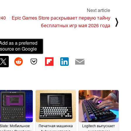
Next article
240
Epic Games Store раскрывает первую тайну
⟩
бесплатных игр мая 2026 года
Add as a preferred
source on Google
 Slate: Мобильное
Печатная машинка
Logitech выпускает