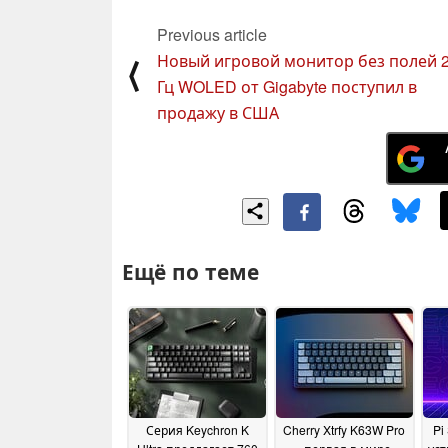
Previous article
Новый игровой монитор без полей 
⟨
Гц WOLED от Gigabyte поступил в
продажу в США
Ещё по теме
Серия Keychron K
Cherry Xtrfy K63W Pro
Pi