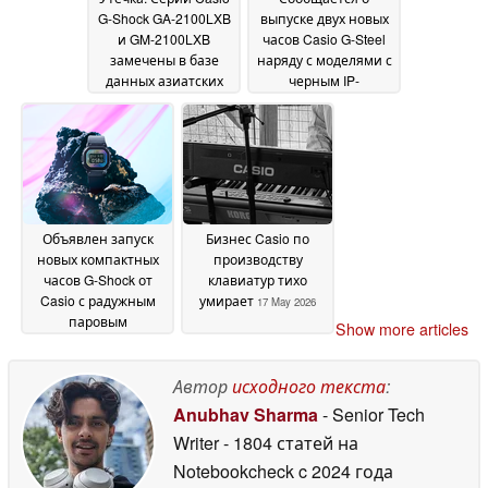
G-Shock GA-2100LXB
выпуске двух новых
и GM-2100LXB
часов Casio G-Steel
замечены в базе
наряду с моделями с
данных азиатских
черным IP-
ритейлеров
покрытием
22 May
20 May 2026
2026
Объявлен запуск
Бизнес Casio по
новых компактных
производству
часов G-Shock от
клавиатур тихо
Casio с радужным
умирает
17 May 2026
паровым
Show more articles
напылением
20 May
2026
Автор
исходного текста
:
Anubhav Sharma
- Senior Tech
Writer
- 1804 статей на
Notebookcheck
c 2024 года