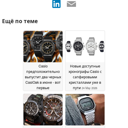
Ещё по теме
Casio
Новые доступные
предположительно
хронографы Casio с
выпустит два черных
сапфировыми
CasiOak в июне - вот
кристаллами уже в
первые
пути
24 May 2026
просочившиеся
изображения
25 May
2026