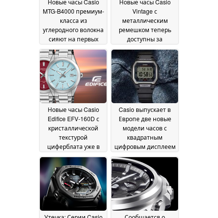
Новые часы Casio
Новые часы Casio
MTG-B4000 премиум-
Vintage с
класса из
металлическим
углеродного волокна
ремешком теперь
сияют на первых
доступны за
изображениях IRL
пределами Японии
24
May 2026
23 May 2026
Новые часы Casio
Casio выпускает в
Edifice EFV-160D с
Европе две новые
кристаллической
модели часов с
текстурой
квадратным
циферблата уже в
цифровым дисплеем
пути
23 May 2026
23 May 2026
Утечка: Серии Casio
Сообщается о