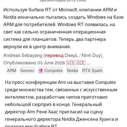
Используя Surface RT от Microsoft, компании ARM и
Nvidia изначально пытались создать Windows на базе
ARM для потребителей. Windows RT появилась на
свет как сильно ограниченная операционная
система для планшетов. Теперь два партнера
вернули ее в центр внимания.
Andreas Sebayang (
перевод
DeepL / Ninh Duy),
Опубликовано
03 June 2026
🇺🇸
🇩🇪
...
ARM
бизнес
Computex
Nvidia
RTX Spark
На пресс-конференции Arm на выставке Computex
среди множества тем, связанных с искусственным
интеллектом, разработчик чипов приготовил
небольшой сюрприз в конце. Генеральный
директор Arm Рене Хаас пригласил на сцену
генерального директора Nvidia Дженсена Хуанга и
подарил ему Surface RT.