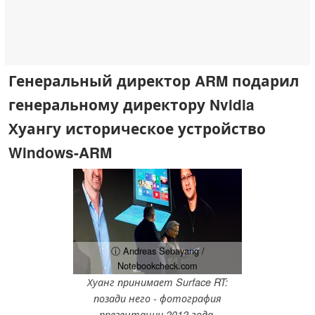
Генеральный директор ARM подарил
генеральному директору Nvidia
Хуангу историческое устройство
Windows-ARM
ⓘ Andreas Sebayang /
Notebookcheck.com
Хуанг принимает Surface RT:
позади него - фотография
презентации 2012 года.