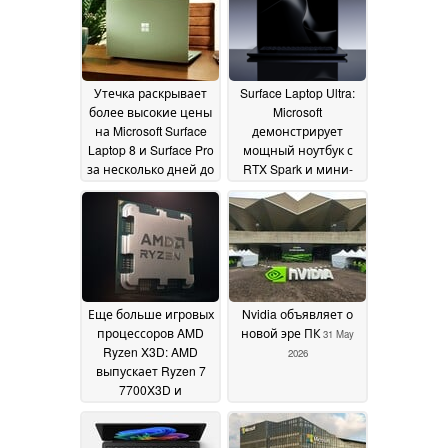
Утечка раскрывает
Surface Laptop Ultra:
более высокие цены
Microsoft
на Microsoft Surface
демонстрирует
Laptop 8 и Surface Pro
мощный ноутбук с
за несколько дней до
RTX Spark и мини-
запуска
светодиодным
10 June 2026
экраном
01 June 2026
Еще больше игровых
Nvidia объявляет о
процессоров AMD
новой эре ПК
31 May
Ryzen X3D: AMD
2026
выпускает Ryzen 7
7700X3D и
возвращает Ryzen 7
5800X3D
01 June 2026