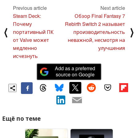
Previous article
Next article
Steam Deck:
Обзор Final Fantasy 7
Почему
Rebirth Switch 2 называет
⟨
⟩
портативный ПК
производительность
от Valve может
неважной, несмотря на
медленно
улучшения
исчезнуть
Add as a preferred
source on Google
Ещё по теме