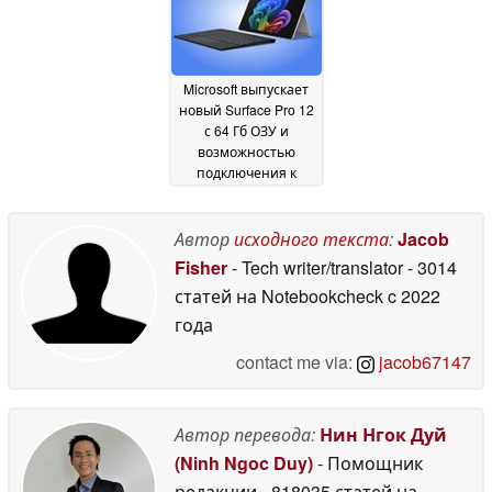
Microsoft выпускает
новый Surface Pro 12
с 64 Гб ОЗУ и
возможностью
подключения к
сотовой сети
19 May
2026
Автор
исходного текста
:
Jacob
Fisher
- Tech writer/translator
- 3014
статей на Notebookcheck
c 2022
года
contact me via:
jacob67147
Автор перевода:
Нин Нгок Дуй
(Ninh Ngoc Duy)
- Помощник
редакции
- 818035 статей на