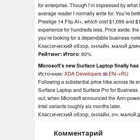
for enterprise. Though I’m impressed by what it
average reader I normally write for. You’re bet
Prestige 14 Flip AI+, which cost $1,099 and $1
experience for hundreds less. Price aside, the 
you’re looking for a dependable business note
Классический обзор, онлайн, малой длины
Рейтинг:
Итого
: 80%
Microsoft's new Surface Laptop finally has 
Источник:
XDA Developers
EN→RU
Following a substantial price hike across its e
Surface Laptop and Surface Pro for Business. T
out, when Microsoft announced the Arm-power
Intel variants roughly six months later.
Классический обзор, онлайн, оч. малой д
Комментарий