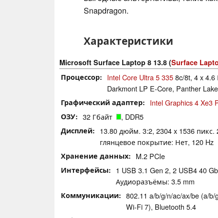
Snapdragon.
Характеристики
Microsoft Surface Laptop 8 13.8 (
Surface Lapt
Процессор
Intel Core Ultra 5 335
8c/8t, 4 x 4.6
Darkmont LP E-Core, Panther Lake
Графический адаптер
Intel Graphics 4 Xe3
ОЗУ
32 Гбайт
, DDR5
Дисплей
13.80 дюйм. 3:2, 2304 x 1536 пикс. 
глянцевое покрытие: Нет, 120 Hz
Хранение данных
M.2 PCIe
Интерфейсы
1 USB 3.1 Gen 2, 2 USB4 40 Gbp
Аудиоразъёмы: 3.5 mm
Коммуникации
802.11 a/​b/​g/​n/​ac/​ax/​be (
Wi-Fi 7), Bluetooth 5.4