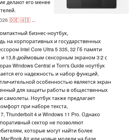
ие делают его менее
телей.
026
🇩🇪
🇺🇸
...
то компактный бизнес-ноутбук,
дь на корпоративных и государственных
ором Intel Core Ultra 5 335, 32 Гб памяти
e3 и 13,8-дюймовым сенсорным экраном 3:2 с
орах Windows Central и Tom's Guide ноутбук
ается его надежность и набор функций,
отличительной особенностью является экран
енный для защиты работы в общественных
 и самолеты. Ноутбук также предлагает
омфорт при наборе текста,
, Thunderbolt 4 и Windows 11 Pro. Однако
рпоративный сектор не позволяют
бителям, которые могут найти более
 MacBook Air или новые модели на базе