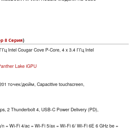
op 8 Серия
)
 ГГц Intel Cougar Cove P-Core, 4 x 3.4 ГГц Intel
 Panther Lake iGPU
201 точек/дюйм, Capacitive touchscreen,
s, 2 Thunderbolt 4, USB-C Power Delivery (PD),
a/b/g/n = Wi-Fi 4/ac = Wi-Fi 5/ax = Wi-Fi 6/ Wi-Fi 6E 6 GHz be =