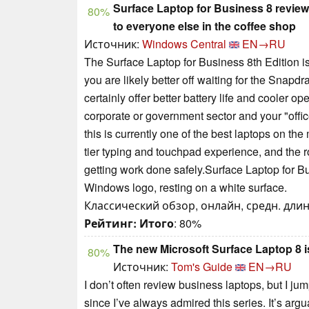
Surface Laptop for Business 8 review
80%
to everyone else in the coffee shop
Источник:
Windows Central
EN→RU
The Surface Laptop for Business 8th Edition i
you are likely better off waiting for the Snap
certainly offer better battery life and cooler op
corporate or government sector and your "office
this is currently one of the best laptops on th
tier typing and touchpad experience, and the roc
getting work done safely.Surface Laptop for Bu
Windows logo, resting on a white surface.
Классический обзор, онлайн, средн. длин
Рейтинг:
Итого
: 80%
The new Microsoft Surface Laptop 8 i
80%
Источник:
Tom's Guide
EN→RU
I don’t often review business laptops, but I ju
since I’ve always admired this series. It’s arg