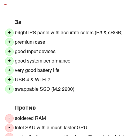
...
За
bright IPS panel with accurate colors (P3 & sRGB)
+
premium case
+
good input devices
+
good system performance
+
very good battery life
+
USB 4 & Wi-Fi 7
+
swappable SSD (M.2 2230)
+
Против
soldered RAM
-
Intel SKU with a much faster GPU
-