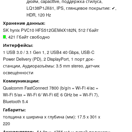
дюйм, capacitive, поддержка стилуса,
LQ138P1JX61, IPS, глянцевое покрытие: ✔,
HDR, 120 Hz
Хранение данных
SK hynix PVC10 HFS512GEM4X182N, 512 Гбайт
, 421 Гбайт свободно
Интерфейсы
1 USB 3.0 / 3.1 Gen 1, 2 USB4 40 Gbps, USB-C
Power Delivery (PD), 2 DisplayPort, 1 порт док-
станции, Аудиоразъёмы: 3.5 mm stereo, датчик
освещённости
Коммуникации
Qualcomm FastConnect 7800 (b/g/n = Wi-Fi 4/ac =
Wi-Fi 5/ax = Wi-Fi 6/ Wi-Fi 6E 6 GHz be = Wi-Fi 7),
Bluetooth 5.4
Габариты
толщина х ширина х глубина (мм): 17.5 x 301 x
220
Аккумулятор
54 Вт⋅ч, 4755 мА⋅ч литий-полимерн.