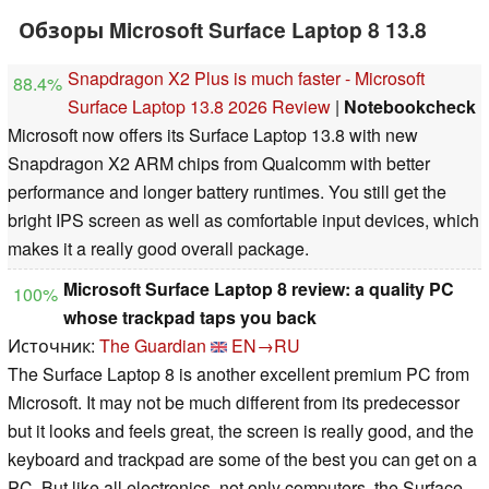
Обзоры Microsoft Surface Laptop 8 13.8
Snapdragon X2 Plus is much faster - Microsoft
88.4%
Surface Laptop 13.8 2026 Review
|
Notebookcheck
Microsoft now offers its Surface Laptop 13.8 with new
Snapdragon X2 ARM chips from Qualcomm with better
performance and longer battery runtimes. You still get the
bright IPS screen as well as comfortable input devices, which
makes it a really good overall package.
Microsoft Surface Laptop 8 review: a quality PC
100%
whose trackpad taps you back
Источник:
The Guardian
EN→RU
The Surface Laptop 8 is another excellent premium PC from
Microsoft. It may not be much different from its predecessor
but it looks and feels great, the screen is really good, and the
keyboard and trackpad are some of the best you can get on a
PC. But like all electronics, not only computers, the Surface