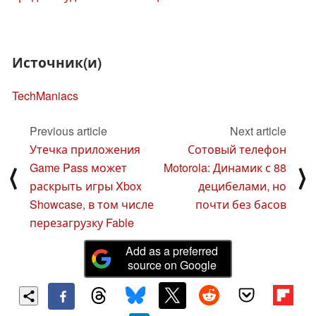
Источник(и)
TechManiacs
Previous article
Next article
Утечка приложения
Сотовый телефон
Game Pass может
Motorola: Динамик с 88
⟨
⟩
раскрыть игры Xbox
децибелами, но
Showcase, в том числе
почти без басов
перезагрузку Fable
Add as a preferred
source on Google