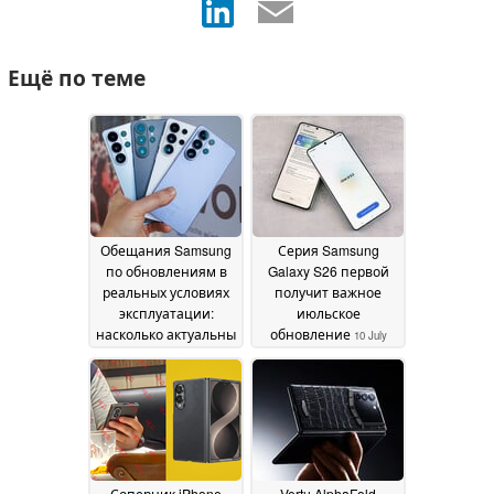
Ещё по теме
Обещания Samsung
Серия Samsung
по обновлениям в
Galaxy S26 первой
реальных условиях
получит важное
эксплуатации:
июльское
насколько актуальны
обновление
10 July
её флагманские
2026
смартфоны?
30 July
2026
Соперник iPhone
Vertu AlphaFold