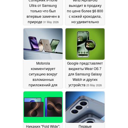
Ultra от Samsung
выходит в продажу
только что был
по цене более $6 800
впервые замечен в
с кожей крокодила,
природе
но удивительно
31 May 2026
слабыми
техническими
характеристиками
28
May 2026
Motorola
Google представляет
комментирует
виджеты Wear OS 7
ситуацию вокруг
для Samsung Galaxy
взломанных
Watch и других
приложений для
устройств
25 May 2026
покупок
28 May 2026
Никаких "Fold Wide":
Первые