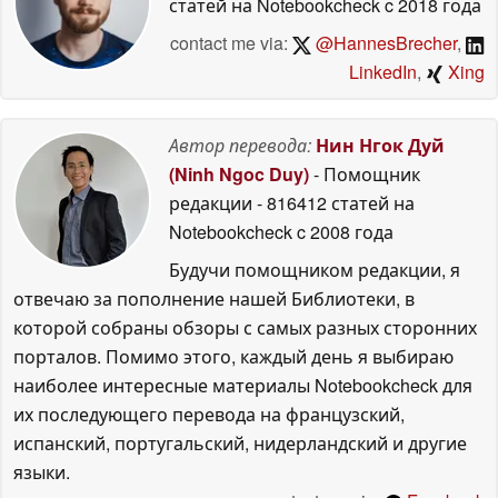
статей на Notebookcheck
c 2018 года
contact me via:
@HannesBrecher
,
LinkedIn
,
Xing
Автор перевода:
Нин Нгок Дуй
(Ninh Ngoc Duy)
- Помощник
редакции
- 816412 статей на
Notebookcheck
c 2008 года
Будучи помощником редакции, я
отвечаю за пополнение нашей Библиотеки, в
которой собраны обзоры с самых разных сторонних
порталов. Помимо этого, каждый день я выбираю
наиболее интересные материалы Notebookcheck для
их последующего перевода на французский,
испанский, португальский, нидерландский и другие
языки.