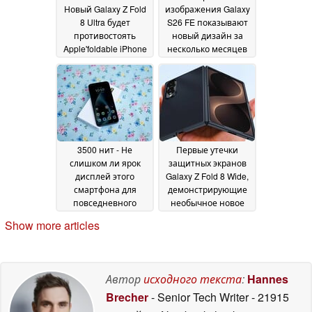
Новый Galaxy Z Fold
изображения Galaxy
8 Ultra будет
S26 FE показывают
противостоять
новый дизайн за
Apple'foldable iPhone
несколько месяцев
Ultra, показано в
до официального
утечке
представления
25 May 2026
25 May
2026
3500 нит - Не
Первые утечки
слишком ли ярок
защитных экранов
дисплей этого
Galaxy Z Fold 8 Wide,
смартфона для
демонстрирующие
повседневного
необычное новое
использования?
соотношение сторон
24
Show more articles
May 2026
24 May 2026
Автор
исходного текста
:
Hannes
Brecher
- Senior Tech Writer
- 21915