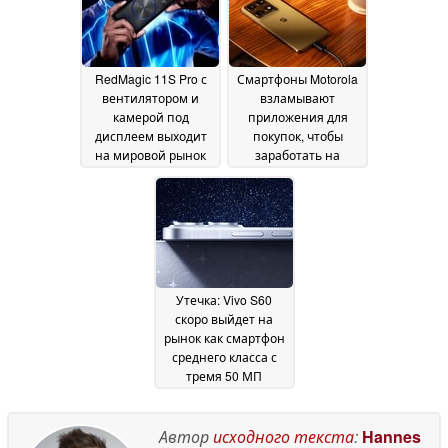
RedMagic 11S Pro с
Смартфоны Motorola
вентилятором и
взламывают
камерой под
приложения для
дисплеем выходит
покупок, чтобы
на мировой рынок
заработать на
по цене 849
продажах
27 May 2026
долларов
27 May 2026
Утечка: Vivo S60
скоро выйдет на
рынок как смартфон
среднего класса с
тремя 50 МП
камерами
27 May 2026
Автор
исходного текста
:
Hannes