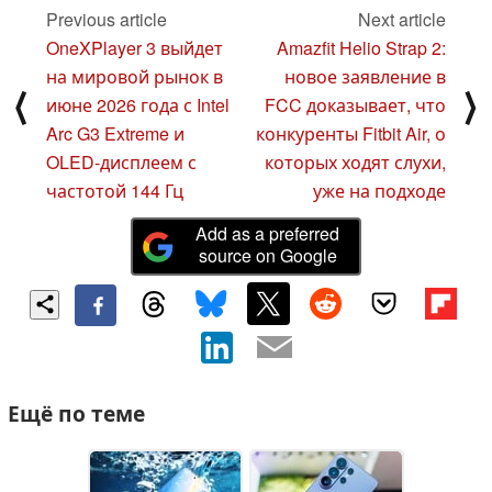
Previous article
Next article
OneXPlayer 3 выйдет
Amazfit Helio Strap 2:
на мировой рынок в
новое заявление в
⟨
⟩
июне 2026 года с Intel
FCC доказывает, что
Arc G3 Extreme и
конкуренты Fitbit Air, о
OLED-дисплеем с
которых ходят слухи,
частотой 144 Гц
уже на подходе
Add as a preferred
source on Google
Ещё по теме