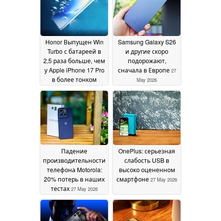
Honor Выпущен Win
Samsung Galaxy S26
Turbo с батареей в
и другие скоро
2,5 раза больше, чем
подорожают,
у Apple iPhone 17 Pro
сначала в Европе
27
в более тонком
May 2026
корпусе
29 May 2026
Падение
OnePlus: серьезная
производительности
слабость USB в
телефона Motorola:
высоко оцененном
20% потерь в наших
смартфоне
27 May 2026
тестах
27 May 2026