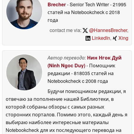
Brecher
- Senior Tech Writer
- 21995
статей на Notebookcheck
c 2018
года
contact me via:
@HannesBrecher
,
LinkedIn
,
Xing
Автор перевода:
Нин Нгок Дуй
(Ninh Ngoc Duy)
- Помощник
редакции
- 818035 статей на
Notebookcheck
c 2008 года
Будучи помощником редакции, я
отвечаю за пополнение нашей Библиотеки, в
которой собраны обзоры с самых разных
сторонних порталов. Помимо этого, каждый день я
выбираю наиболее интересные материалы
Notebookcheck для их последующего перевода на