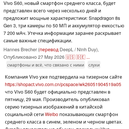
Vivo S60, новый смартфон среднего класса, будет
представлен всего через несколько дней и
предложит мощные характеристики: Snapdragon 8s
Gen 3, три камеры по 50 МП и аккумулятор емкостью
7 200 мАч. Утечка информации заранее раскрывает
самые важные спецификации.
Hannes Brecher (
перевод
DeepL / Ninh Duy),
Опубликовано
27 May 2026
🇺🇸
🇩🇪
...
смартфоны и всё, что связано с ними
слухи
Компания Vivo уже подтвердила на тизерном сайте
https://shopact.vivo.com.cn/pcspace/wk26051904519a05
что Vivo S60 будет официально представлен в
пятницу, 29 мая. Производитель опубликовал
серию тизерных изображений в китайской
социальной сети
Weibo
показывающих смартфон
среднего класса в синем, зеленом и черном цветах.