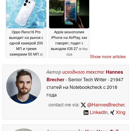
Dimensity 9500
000 нит
28 May
26 May 2026
2026
Oppo Reno16 Pro
Apple монополия
выходит на рынок с
iPhone на AirPlay, как
одной камерой 200
говорят, падет с
МП и тремя
выходом iOS 27
26 May
камерами 50 МП
26
2026
Show more articles
May 2026
Автор
исходного текста
:
Hannes
Brecher
- Senior Tech Writer
- 21947
статей на Notebookcheck
c 2018
года
contact me via:
@HannesBrecher
,
LinkedIn
,
Xing