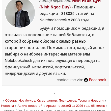
Автор перевода:
Нин Нгок Дуй
(Ninh Ngoc Duy)
- Помощник
редакции
- 818035 статей на
Notebookcheck
c 2008 года
Будучи помощником редакции, я
отвечаю за пополнение нашей Библиотеки, в
которой собраны обзоры с самых разных
сторонних порталов. Помимо этого, каждый день я
выбираю наиболее интересные материалы
Notebookcheck для их последующего перевода на
французский, испанский, португальский,
нидерландский и другие языки.
contact me via:
Facebook
'
>
Обзоры Ноутбуков, Смартфонов, Планшетов. Тесты и Новости
>
Новости
>
Архив новостей
>
Архив новостей за 2026 год, 05 месяц
>
Утечка: Vivo S60 скоро выйдет на рынок как смартфон среднего