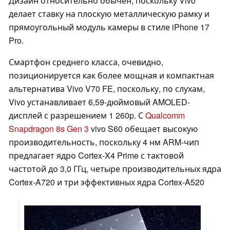
Дизайн относительно обычен, поскольку Vivo
делает ставку на плоскую металлическую рамку и
прямоугольный модуль камеры в стиле iPhone 17
Pro.
Смартфон среднего класса, очевидно,
позиционируется как более мощная и компактная
альтернатива Vivo V70 FE, поскольку, по слухам,
Vivo устанавливает 6,59-дюймовый AMOLED-
дисплей с разрешением 1 260p. С
Qualcomm
Snapdragon 8s Gen 3
vivo S60 обещает высокую
производительность, поскольку 4 нм ARM-чип
предлагает ядро Cortex-X4 Prime с тактовой
частотой до 3,0 ГГц, четыре производительных ядра
Cortex-A720 и три эффективных ядра Cortex-A520