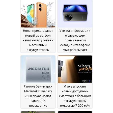
Honor представляет
Утечка информации
новый смартфон
о следующем
начального уровня с
премиальном
массивным
складном телефоне
аккумулятором
Vivo раскрывает
емкостью 7 500 мАч
ключевые моменты
03 June 2026
02 June 2026
Ранние бенчмарки
Vivo выпускает
MediaTek Dimensity
новый доступный
7500 показывают
смартфон с большим
заметное
аккумулятором
повышение
емкостью 7 200 мАч
производительности
30 May 2026