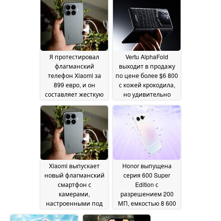
процессора
31 May 2026
Я протестировал
Vertu AlphaFold
флагманский
выходит в продажу
телефон Xiaomi за
по цене более $6 800
899 евро, и он
с кожей крокодила,
составляет жесткую
но удивительно
конкуренцию
слабыми
Samsung, Google и
техническими
Motorola
характеристиками
28 May 2026
28
May 2026
Xiaomi выпускает
Honor выпущена
новый флагманский
серия 600 Super
смартфон с
Edition с
камерами,
разрешением 200
настроенными под
МП, емкостью 8 600
Leica, и чипсетом
мАч и яркостью 8