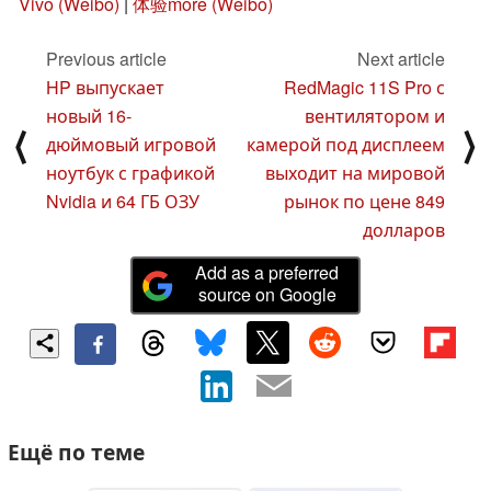
Vivo (Weibo)
|
体验more (Weibo)
Previous article
Next article
HP выпускает
RedMagic 11S Pro с
новый 16-
вентилятором и
⟨
⟩
дюймовый игровой
камерой под дисплеем
ноутбук с графикой
выходит на мировой
Nvidia и 64 ГБ ОЗУ
рынок по цене 849
долларов
Add as a preferred
source on Google
Ещё по теме