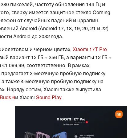
280 пикселей, частоту обновления 144 Гц и
ого, сверху имеется защитное стекло Corning
телефон от случайных падений и царапин.
ний Android (Android 17, 18, 19, 20, 21 и 22)
сти Android до 2032 года.
фиолетовом и черном цветах,
Xiaomi 17T Pro
ый вариант 12 ГБ + 256 ГБ, а варианты 12 ГБ +
 и €1 099,99, соответственно. В рамках
 предлагает 3-месячную пробную подписку
m, а также 4-месячную пробную подписку на
ах. Наряду с этим, Xiaomi также выпустила
Buds 6
и Xiaomi
Sound Play
.