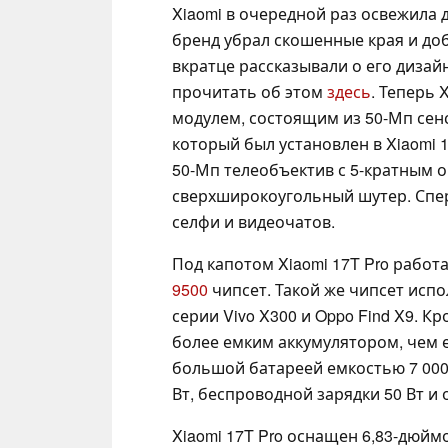
Xiaomi в очередной раз освежила д
бренд убрал скошенные края и до
вкратце рассказывали о его дизай
прочитать об этом
здесь
. Теперь
модулем, состоящим из 50-Мп сенсо
который был установлен в Xiaomi 
50-Мп телеобъектив с 5-кратным 
сверхширокоугольный шутер. Спер
селфи и видеочатов.
Под капотом Xiaomi 17T Pro работ
9500
чипсет. Такой же чипсет исп
серии Vivo X300 и Oppo Find X9. К
более емким аккумулятором, чем 
большой батареей емкостью 7 000
Вт, беспроводной зарядки 50 Вт и 
Xiaomi 17T Pro оснащен 6,83-дюй