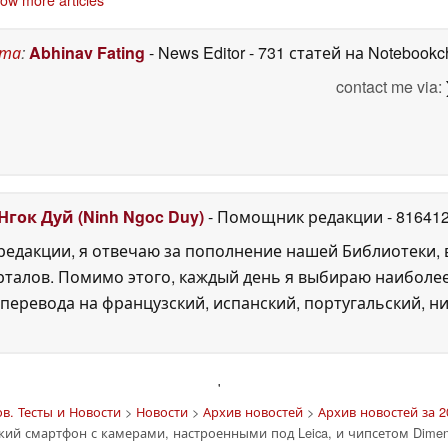
кумулятором на 6
некоторые телефоны
00 мАч
высокого класса
28 May 2026
27
May 2026
ста
:
Abhinav Fating
- News Editor
- 731 статей на Notebookc
contact me via:
Нгок Дуй (Ninh Ngoc Duy)
- Помощник редакции
- 81641
едакции, я отвечаю за пополнение нашей Библиотеки, 
рталов. Помимо этого, каждый день я выбираю наиболе
перевода на французский, испанский, португальский, ни
'
в. Тесты и Новости
>
Новости
>
Архив новостей
>
Архив новостей за 2
ий смартфон с камерами, настроенными под Leica, и чипсетом Dimens