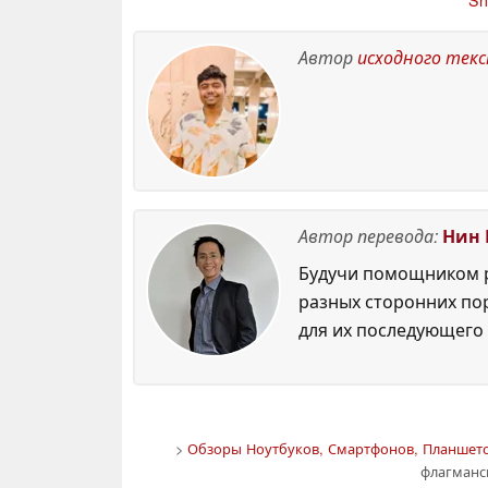
Samsung, Google и
ак
Motorola
5
28 May 2026
Автор
исходного тек
Автор перевода:
Нин 
Будучи помощником р
разных сторонних по
для их последующего 
>
Обзоры Ноутбуков, Смартфонов, Планшето
флагманск