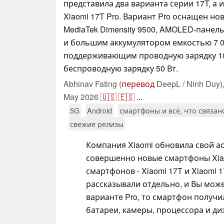
представила два варианта серии 17T, а 
Xiaomi 17T Pro. Вариант Pro оснащен н
MediaTek Dimensity 9500, AMOLED-панель
и большим аккумулятором емкостью 7 0
поддерживающим проводную зарядку 10
беспроводную зарядку 50 Вт.
Abhinav Fating (
перевод
DeepL / Ninh Duy)
May 2026
🇺🇸
🇪🇸
...
5G
Android
смартфоны и всё, что связан
свежие релизы
Компания Xiaomi обновила свой ас
совершенно новые смартфоны Xiaom
смартфонов - Xiaomi 17T и Xiaomi 
рассказывали отдельно, и Вы мож
варианте Pro, то смартфон получ
батареи, камеры, процессора и ди