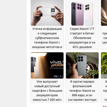
Утечка информации
Серия Xiaomi 17T
о следующем
стартует в Китае:
пр
субфлагманском
Обновление
см
телефоне Xiaomi с
аккумулятора и на
це
мощным чипсетом и
45% дешевле
дисплеем с частотой
глобальной версии
185 Гц
iP
09 June 2026
08 June 2026
Vivo выпускает
Я протестировал
X
новый доступный
флагманский
н
смартфон с большим
телефон Xiaomi за
пр
аккумулятором
899 евро, и он
емкостью 7 200 мАч
составляет жесткую
п
конкуренцию
30 May 2026
Sh