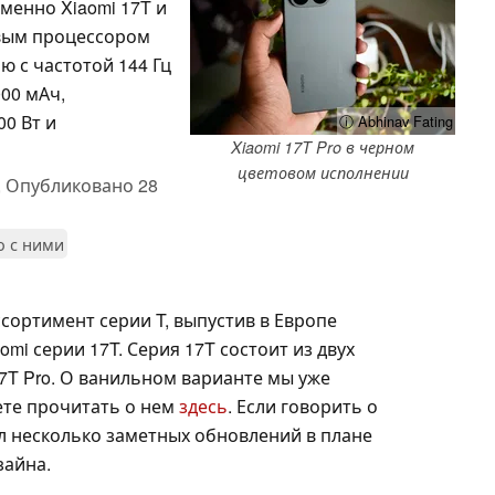
именно Xiaomi 17T и
овым процессором
ю с частотой 144 Гц
00 мАч,
0 Вт и
ⓘ Abhinav Fating
Xiaomi 17T Pro в черном
цветовом исполнении
,
Опубликовано
28
о с ними
сортимент серии T, выпустив в Европе
i серии 17T. Серия 17T состоит из двух
17T Pro. О ванильном варианте мы уже
ете прочитать о нем
здесь
. Если говорить о
ил несколько заметных обновлений в плане
зайна.