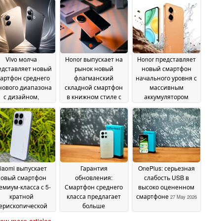
Vivo молча
Honor выпускает на
Honor представляет
едставляет новый
рынок новый
новый смартфон
артфон среднего
флагманский
начального уровня с
нового диапазона
складной смартфон
массивным
с дизайном,
в книжном стиле с
аккумулятором
вдохновленным
ультратонким
емкостью 7 500 мАч
hone 17
дизайном
06 June 2026
04 June 2026
03 June 2026
iaomi выпускает
Гарантия
OnePlus: серьезная
овый смартфон
обновления:
слабость USB в
емиум-класса с 5-
Смартфон среднего
высоко оцененном
кратной
класса предлагает
смартфоне
27 May 2026
ерископической
больше
камерой и
безопасности, чем
ow more articles