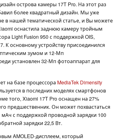
изайн острова камеры 17T Pro. На этот раз
бавил более квадратный дизайн. Мы уже
не в нашей тематической статье, и Вы можете
 Xiaomi оснастила заднюю камеру тройным
ра Light Fusion 950 с поддержкой OIS,
17. К основному устройству присоединился
оптическим зумом и 12-Мп
еди установлен 32-Мп фотоаппарат для
ает на базе процессора
MediaTek Dimensity
ользуется в последних моделях смартфонов
роме того, Xiaomi 17T Pro оснащен на 27%
его предшественник. Он может похвастаться
 мАч с поддержкой проводной зарядки 100
обратной зарядки 22,5 Вт.
мовым AMOLED-дисплеем, который