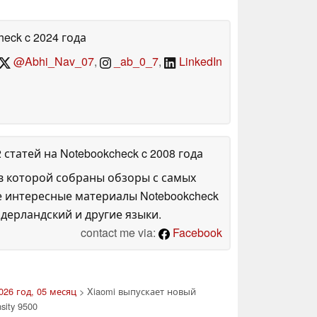
heck
c 2024 года
@Abhi_Nav_07
,
_ab_0_7
,
LinkedIn
2 статей на Notebookcheck
c 2008 года
в которой собраны обзоры с самых
е интересные материалы Notebookcheck
дерландский и другие языки.
contact me via:
Facebook
026 год, 05 месяц
> Xiaomi выпускает новый
ity 9500