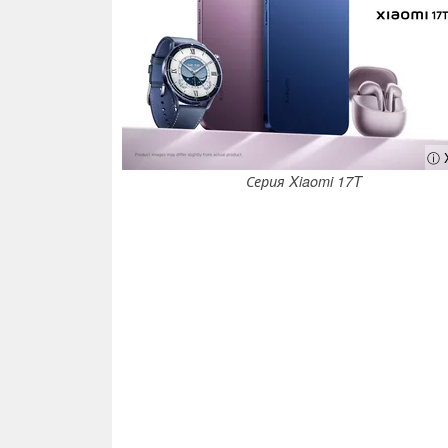
ⓘ 
Серия Xiaomi 17T