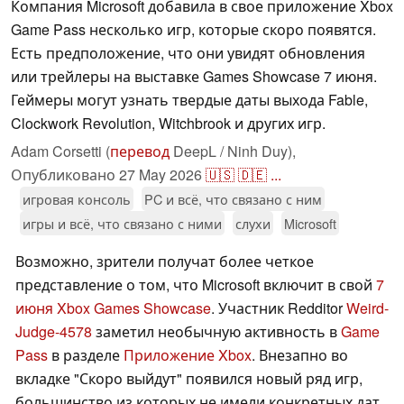
Компания Microsoft добавила в свое приложение Xbox
Game Pass несколько игр, которые скоро появятся.
Есть предположение, что они увидят обновления
или трейлеры на выставке Games Showcase 7 июня.
Геймеры могут узнать твердые даты выхода Fable,
Clockwork Revolution, Witchbrook и других игр.
Adam Corsetti (
перевод
DeepL / Ninh Duy),
Опубликовано
27 May 2026
🇺🇸
🇩🇪
...
игровая консоль
PC и всё, что связано с ним
игры и всё, что связано с ними
слухи
Microsoft
Возможно, зрители получат более четкое
представление о том, что Microsoft включит в свой
7
июня Xbox Games Showcase
. Участник Redditor
Weird-
Judge-4578
заметил необычную активность в
Game
Pass
в разделе
Приложение Xbox
. Внезапно во
вкладке "Скоро выйдут" появился новый ряд игр,
большинство из которых не имели конкретных дат