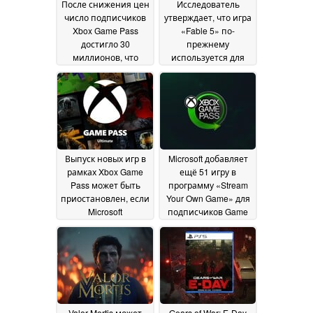
После снижения цен
Исследователь
число подписчиков
утверждает, что игра
Xbox Game Pass
«Fable 5» по-
достигло 30
прежнему
миллионов, что
используется для
значительно
планирования
меньше
кибератак даже
поставленной цели
после своего
в 77 миллионов
громкого
07
возвращения
July 2026
02 July
2026
Выпуск новых игр в
Microsoft добавляет
рамках Xbox Game
ещё 51 игру в
Pass может быть
программу «Stream
приостановлен, если
Your Own Game» для
Microsoft
подписчиков Game
приостановит
Pass
16 June 2026
соглашения о
публикации
29 June
2026
Valor Mortis может
Gears of War: E-Day