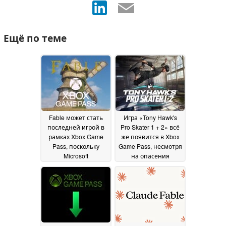
Ещё по теме
Fable может стать
Игра «Tony Hawk's
последней игрой в
Pro Skater 1 + 2» всё
рамках Xbox Game
же появится в Xbox
Pass, поскольку
Game Pass, несмотря
Microsoft
на опасения
пересматривает
относительно
условия
сокращения
предоставления
контента
16 July 2026
услуги
31 July 2026