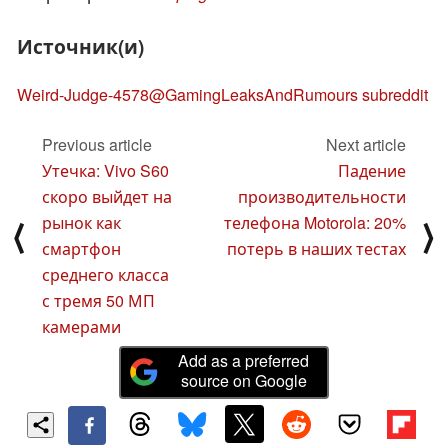
Источник(и)
Weird-Judge-4578@GamingLeaksAndRumours subreddit
Previous article
Next article
Утечка: Vivo S60
Падение
скоро выйдет на
производительности
рынок как
телефона Motorola: 20%
⟨
⟩
смартфон
потерь в наших тестах
среднего класса
с тремя 50 МП
камерами
Add as a preferred
source on Google