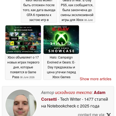
быть отложен после
PS5, как сообщается,
того, как дата выхода
была закончена до
GTA 6 привела к
смены эксклюзивной
застою игр в
игры для Xbox
08 June
сентябре
11 June 2026
2026
Xbox объявляет о 17
Halo: Campaign
новых играх первого
Evolved и Gears: E-
дня, которые
Day предзаказы и
появятся в Game
цена утечки перед
Pass
Xbox Games
08 June 2026
Show more articles
Showcase
08 June 2026
Автор
исходного текста
:
Adam
Corsetti
- Tech Writer
- 1477 статей
на Notebookcheck
c 2025 года
contact me via: