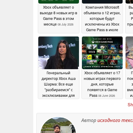
Xbox объявляет о
Компания Microsoft
Вы
выходе 8 новых игр в
объявила о 12 играх,
р
Game Pass в этом
которые будут
P
месяце
исключены из Xbox
при
08 July 2026
Game Pass в июле
2026 года
02 July 2026
п
Генеральный
Xbox объявляет о 17
директор Xbox Аша
новых играх первого
пок
Шарма: Все еще
дня, которые
"разбираемся" с
появятся в Game
вме
эксклюзивами для
Pass
и
08 June 2026
платформы
08 June
Sh
2026
Автор
исходного тек