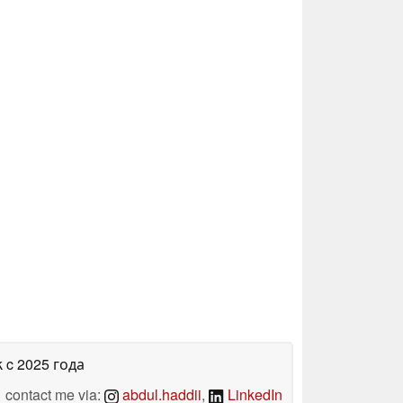
k
c 2025 года
contact me via:
abdul.haddii
,
LinkedIn