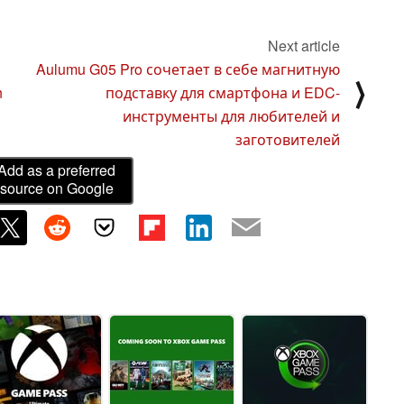
Next article
Aulumu G05 Pro сочетает в себе магнитную
⟩
n
подставку для смартфона и EDC-
инструменты для любителей и
заготовителей
Add as a preferred
source on Google