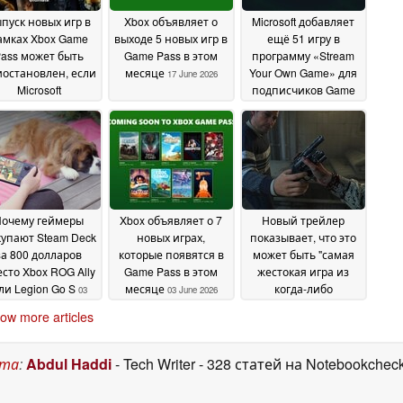
пуск новых игр в
Xbox объявляет о
Microsoft добавляет
амках Xbox Game
выходе 5 новых игр в
ещё 51 игру в
ass может быть
Game Pass в этом
программу «Stream
остановлен, если
месяце
Your Own Game» для
17 June 2026
Microsoft
подписчиков Game
приостановит
Pass
16 June 2026
соглашения о
убликации
29 June
2026
Почему геймеры
Xbox объявляет о 7
Новый трейлер
упают Steam Deck
новых играх,
показывает, что это
за 800 долларов
которые появятся в
может быть "самая
сто Xbox ROG Ally
Game Pass в этом
жестокая игра из
ли Legion Go S
месяце
когда-либо
03
03 June 2026
созданных"
June 2026
03 June 2026
ow more articles
ста
:
Abdul Haddi
- Tech Writer
- 328 статей на Notebookchec