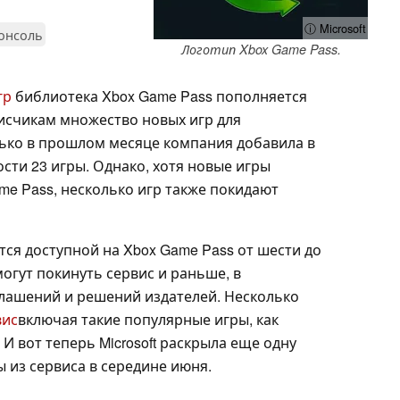
ⓘ Microsoft
онсоль
Логотип Xbox Game Pass.
гр
библиотека Xbox Game Pass пополняется
исчикам множество новых игр для
лько в прошлом месяце компания добавила в
сти 23 игры. Однако, хотя новые игры
me Pass, несколько игр также покидают
тся доступной на Xbox Game Pass от шести до
могут покинуть сервис и раньше, в
лашений и решений издателей. Несколько
вис
включая такие популярные игры, как
. И вот теперь Microsoft раскрыла еще одну
ы из сервиса в середине июня.