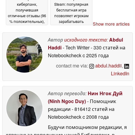
киберпанк,
Steam: популярная
получившая
бесплатная игра
отличные отзывы (96
позволяет игрокам
% положительных),
зарабатывать
Show more articles
подешевела в Steam
средства на счёт
до менее чем 8
Steam Wallet
18 June
долларов
Автор
исходного текста
:
Abdul
18 June 2026
2026
Haddi
- Tech Writer
- 330 статей на
Notebookcheck
c 2025 года
contact me via:
abdul.haddii
,
LinkedIn
Автор перевода:
Нин Нгок Дуй
(Ninh Ngoc Duy)
- Помощник
редакции
- 816412 статей на
Notebookcheck
c 2008 года
Будучи помощником редакции, я
отвечаю за пополнение нашей Библиотеки, в