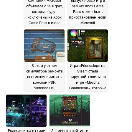
Компания Microsoft
Выпуск новых игр в
объявила о 12 играх,
рамках Xbox Game
которые будут
Pass может быть
исключены из Xbox
приостановлен, если
Game Pass в июле
Microsoft
2026 года
приостановит
02 July 2026
соглашения о
публикации
29 June
2026
В этом уютном
Игра «Friendslop» на
симуляторе ремонта
Steam стала
вы сможете чинить
вирусной: советы по
консоли PSP,
игре «Meccha
Nintendo DS,
Chameleon», которые
раскладные
должен знать
мобильные
каждый новичок
18
телефоны и ретро-
June 2026
технику в Акихабаре
2000-х годов
20 June
2026
Ролевая игра в стиле
2-е место в рейтинге