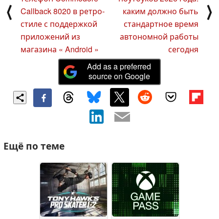
⟨
⟩
Callback 8020 в ретро-
каким должно быть
стиле с поддержкой
стандартное время
приложений из
автономной работы
магазина « Android »
сегодня
Add as a preferred
source on Google
Ещё по теме