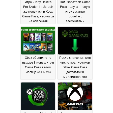
Игра «Tony Hawk's
Пользователи Game
Pro Skater 1 + 2» всё
Pass получат новую
же появится в Xbox
игру в жанре
Game Pass, несмотря
roguelite с
на опасения
элементами
относительно
управления в
сокращения
качестве игры,
контента
доступной с самого
16 July 2026
первого дня
11 July
2026
Xbox объявляет о
После снижения цен
выходе 8 новых игр в
число подписчиков
Game Pass в этом
Xbox Game Pass
месяце
достигло 30
08 July 2026
миллионов, что
значительно
меньше
поставленной цели
в 77 миллионов
07
July 2026