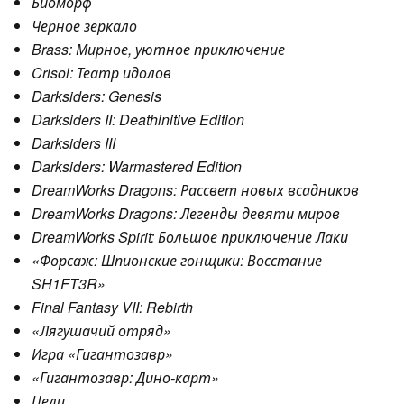
Биоморф
Черное зеркало
Brass: Мирное, уютное приключение
Crisol: Театр идолов
Darksiders: Genesis
Darksiders II: Deathinitive Edition
Darksiders III
Darksiders: Warmastered Edition
DreamWorks Dragons: Рассвет новых всадников
DreamWorks Dragons: Легенды девяти миров
DreamWorks Spirit: Большое приключение Лаки
«Форсаж: Шпионские гонщики: Восстание
SH1FT3R»
Final Fantasy VII: Rebirth
«Лягушачий отряд»
Игра «Гигантозавр»
«Гигантозавр: Дино-карт»
Цели