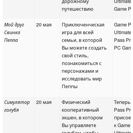
дорожному
Ultimate
путешествию
Game P
Мой друг
20 мая
Приключенческая
Game P
Свинка
игра для всей
Ultimate
Пеппа
семьи, в которой
Pass Pr
Вы можете создать
PC Gam
свой стиль,
познакомиться с
персонажами и
исследовать мир
Пеппы
Симулятор
20 мая
Физический
Теперь 
голубя
кооперативный
Pass Pr
экшен, в котором
присое
Вы управляете
к Game 
голубем, чтобы
Ultimate