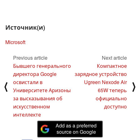
Источник(и)
Microsoft
Previous article
Next article
Бывшего генерального
Компактное
директора Google
зарядное устройство
освистали в
Ugreen Nexode Air
⟨
⟩
Университете Аризоны
65W теперь
за высказывания об
официально
искусственном
доступно
интеллекте
Add as a preferred
source on Google