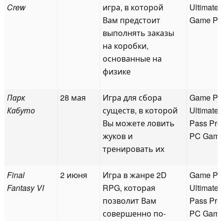
Crew
игра, в которой
Ultimate
Вам предстоит
Game P
выполнять заказы
на коробки,
основанные на
физике
Парк
28 мая
Игра для сбора
Game P
Кабуто
существ, в которой
Ultimate
Вы можете ловить
Pass Pr
жуков и
PC Gam
тренировать их
Final
2 июня
Игра в жанре 2D
Game P
Fantasy VI
RPG, которая
Ultimate
позволит Вам
Pass Pr
совершенно по-
PC Gam