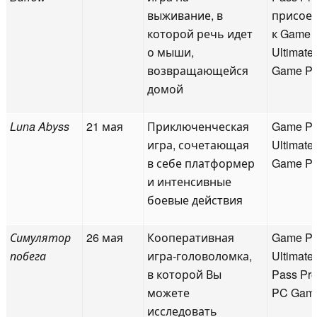
выживание, в
присое
которой речь идет
к Game 
о мыши,
Ultimate
возвращающейся
Game P
домой
Luna Abyss
21 мая
Приключенческая
Game P
игра, сочетающая
Ultimate
в себе платформер
Game P
и интенсивные
боевые действия
Симулятор
26 мая
Кооперативная
Game P
побега
игра-головоломка,
Ultimate
в которой Вы
Pass Pr
можете
PC Gam
исследовать