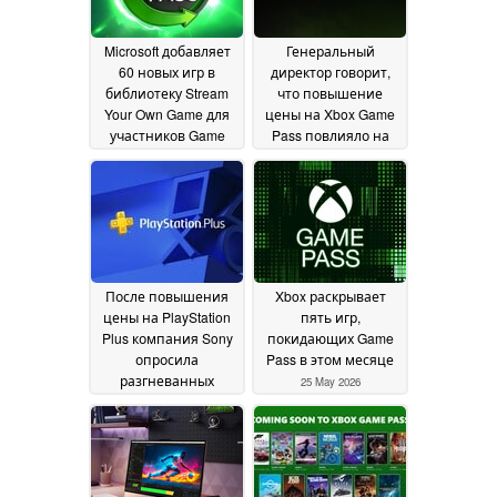
Microsoft добавляет
Генеральный
60 новых игр в
директор говорит,
библиотеку Stream
что повышение
Your Own Game для
цены на Xbox Game
участников Game
Pass повлияло на
Pass
количество
02 June 2026
подписчиков, но
сейчас оно
восстанавливается
29 May 2026
После повышения
Xbox раскрывает
цены на PlayStation
пять игр,
Plus компания Sony
покидающих Game
опросила
Pass в этом месяце
разгневанных
25 May 2026
геймеров о его
ценности
25 May 2026