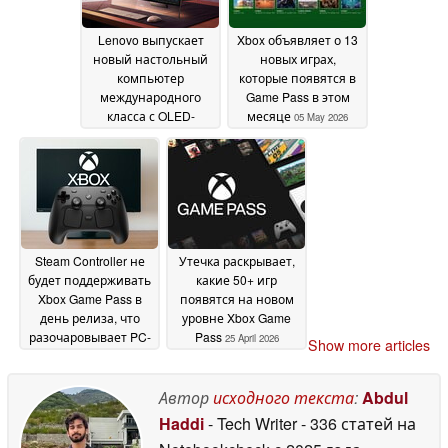
Lenovo выпускает
Xbox объявляет о 13
новый настольный
новых играх,
компьютер
которые появятся в
международного
Game Pass в этом
класса с OLED-
месяце
05 May 2026
дисплеем 165 Гц и
графикой Arc B390
20
May 2026
Steam Controller не
Утечка раскрывает,
будет поддерживать
какие 50+ игр
Xbox Game Pass в
появятся на новом
день релиза, что
уровне Xbox Game
разочаровывает PC-
Pass
25 April 2026
Show more articles
геймеров
29 April 2026
Автор
исходного текста
:
Abdul
Haddi
- Tech Writer
- 336 статей на