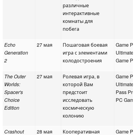
различные
интерактивные
комнаты для
побега
Echo
27 мая
Пошаговая боевая
Game P
Generation
игра с элементами
Ultimate
2
колодостроения
Game P
The Outer
27 мая
Ролевая игра, в
Game P
Worlds:
которой Вам
Ultimate
Spacer's
предстоит
Pass Pr
Choice
исследовать
PC Gam
Edition
космическую
колонию
Crashout
28 мая
Кооперативная
Game P