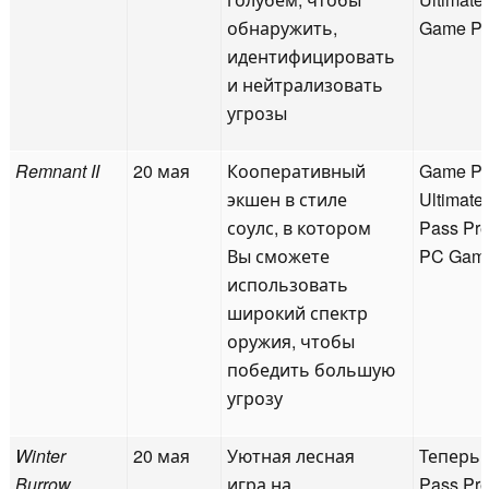
обнаружить,
Game P
идентифицировать
и нейтрализовать
угрозы
Remnant II
20 мая
Кооперативный
Game P
экшен в стиле
Ultimate
соулс, в котором
Pass Pr
Вы сможете
PC Gam
использовать
широкий спектр
оружия, чтобы
победить большую
угрозу
Winter
20 мая
Уютная лесная
Теперь 
Burrow
игра на
Pass Pr