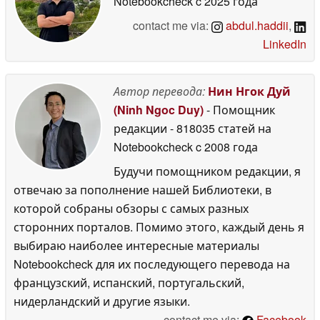
Notebookcheck
c 2025 года
contact me via:
abdul.haddii
,
LinkedIn
Автор перевода:
Нин Нгок Дуй
(Ninh Ngoc Duy)
- Помощник
редакции
- 818035 статей на
Notebookcheck
c 2008 года
Будучи помощником редакции, я
отвечаю за пополнение нашей Библиотеки, в
которой собраны обзоры с самых разных
сторонних порталов. Помимо этого, каждый день я
выбираю наиболее интересные материалы
Notebookcheck для их последующего перевода на
французский, испанский, португальский,
нидерландский и другие языки.
contact me via:
Facebook