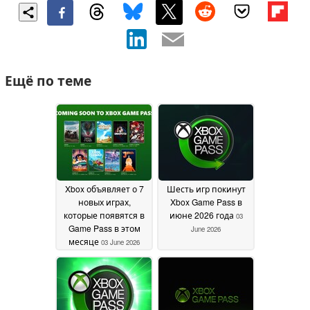
Ещё по теме
Xbox объявляет о 7
Шесть игр покинут
новых играх,
Xbox Game Pass в
которые появятся в
июне 2026 года
03
Game Pass в этом
June 2026
месяце
03 June 2026