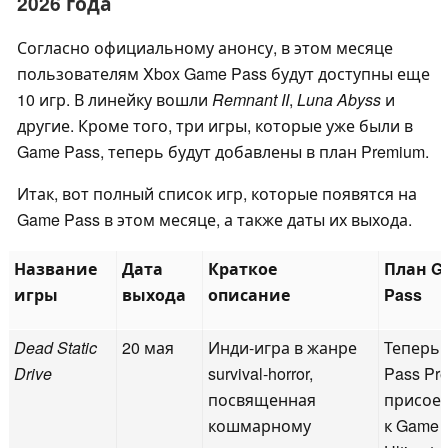
2026 года
Согласно официальному анонсу, в этом месяце
пользователям Xbox Game Pass будут доступны еще
10 игр. В линейку вошли
Remnant II
,
Luna Abyss
и
другие. Кроме того, три игры, которые уже были в
Game Pass, теперь будут добавлены в план Premium.
Итак, вот полный список игр, которые появятся на
Game Pass в этом месяце, а также даты их выхода.
Название
Дата
Краткое
План G
игры
выхода
описание
Pass
Dead Static
20 мая
Инди-игра в жанре
Теперь 
Drive
survival-horror,
Pass Pr
посвященная
присое
кошмарному
к Game 