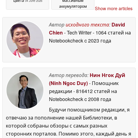
цвета
массивным
04 June 2026
аккумулятором
Show more articles
емкостью 7 500 мАч
03 June 2026
Автор
исходного текста
:
David
Chien
- Tech Writer
- 1064 статей на
Notebookcheck
c 2023 года
Автор перевода:
Нин Нгок Дуй
(Ninh Ngoc Duy)
- Помощник
редакции
- 816412 статей на
Notebookcheck
c 2008 года
Будучи помощником редакции, я
отвечаю за пополнение нашей Библиотеки, в
которой собраны обзоры с самых разных
сторонних порталов. Помимо этого, каждый день я