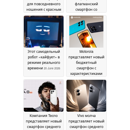
для повседневного
флагманский
ношения с красным
смартфон со
и белым светом и
встроенным DLP-
лазером
проектором с
20 June 2026
разрешением 2K
20
June 2026
Этот самодельный
Motorola
робот «кайфует» в
представляет новый
режиме реального
бюджетный
времени
смартфон с
20 June 2026
характеристиками
Moto G87
12 June 2026
Компания Tecno
Vivo молча
представляет новый
представляет новый
смартфон среднего
смартфон среднего