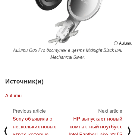
ⓘ Aulumu
Aulumu G05 Pro доступен в цвете Midnight Black или
Mechanical Silver.
Источник(и)
Aulumu
Previous article
Next article
Sony объявила о
HP выпускает новый
нескольких новых
компактный ноутбук с
⟨
⟩
играх, которые
Intel Panther Lake, 32 ГБ