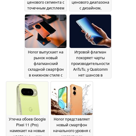
ценового сегмента с
ценового диапазона
точечным дисплеем
с дизайном,
и аккумулятором
вдохновленным
емкостью 8 000 мАч
iPhone 17
06 June 2026
12 June 2026
Honor выпускает на
Игровой флагман
рынок новый
покоряет чарты
флагманский
производительности
складной смартфон
AnTuTu, у Qualcomm
в книжном стиле с
нет шансов в
ультратонким
среднем сегменте
04
дизайном
04 June 2026
June 2026
Утечка обоев Google
Honor представляет
Pixel 11 (Pro)
новый смартфон
намекает на новые
начального уровня с