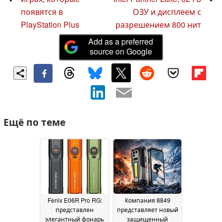
появятся в
ОЗУ и дисплеем с
PlayStation Plus
разрешением 800 нит
Add as a preferred
source on Google
Ещё по теме
Fenix E06R Pro RG:
Компания 8849
представлен
представляет новый
элегантный фонарь
защищенный