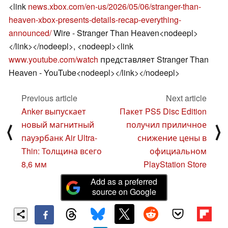
<link
news.xbox.com/en-us/2026/05/06/stranger-than-
heaven-xbox-presents-details-recap-everything-
announced/
Wire - Stranger Than Heaven<nodeepl>
</link></nodeepl>, <nodeepl><link
www.youtube.com/watch
представляет Stranger Than
Heaven - YouTube<nodeepl></link></nodeepl>
Previous article
Next article
Anker выпускает
Пакет PS5 Disc Edition
новый магнитный
получил приличное
⟨
⟩
пауэрбанк Air Ultra-
снижение цены в
Thin: Толщина всего
официальном
8,6 мм
PlayStation Store
Add as a preferred
source on Google