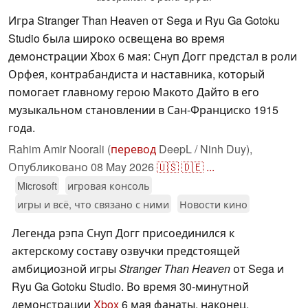
Игра Stranger Than Heaven от Sega и Ryu Ga Gotoku
Studio была широко освещена во время
демонстрации Xbox 6 мая: Снуп Догг предстал в роли
Орфея, контрабандиста и наставника, который
помогает главному герою Макото Дайто в его
музыкальном становлении в Сан-Франциско 1915
года.
Rahim Amir Noorali (
перевод
DeepL / Ninh Duy),
Опубликовано
08 May 2026
🇺🇸
🇩🇪
...
Microsoft
игровая консоль
игры и всё, что связано с ними
Новости кино
Легенда рэпа Снуп Догг присоединился к
актерскому составу озвучки предстоящей
амбициозной игры
Stranger Than Heaven
от Sega и
Ryu Ga Gotoku Studio. Во время 30-минутной
демонстрации
Xbox
6 мая фанаты, наконец,