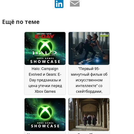
Ещё по теме
Halo: Campaign
"Первый 95-
Evolved и Gears: E-
минутный фильм об
Day предзаказы и
искусственном
цена утечки перед
интеллекте" со
Xbox Games
скейтбордами,
Showcase
демонами и
08 June 2026
множеством критики
в Интернете
29 May
2026