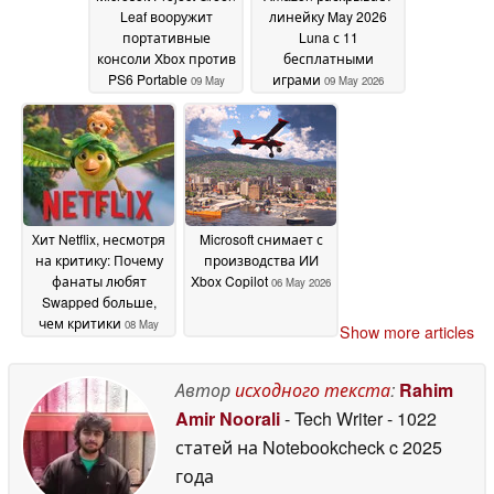
Leaf вооружит
линейку May 2026
портативные
Luna с 11
консоли Xbox против
бесплатными
PS6 Portable
играми
09 May
09 May 2026
2026
Хит Netflix, несмотря
Microsoft снимает с
на критику: Почему
производства ИИ
фанаты любят
Xbox Copilot
06 May 2026
Swapped больше,
чем критики
08 May
Show more articles
2026
Автор
исходного текста
:
Rahim
Amir Noorali
- Tech Writer
- 1022
статей на Notebookcheck
c 2025
года