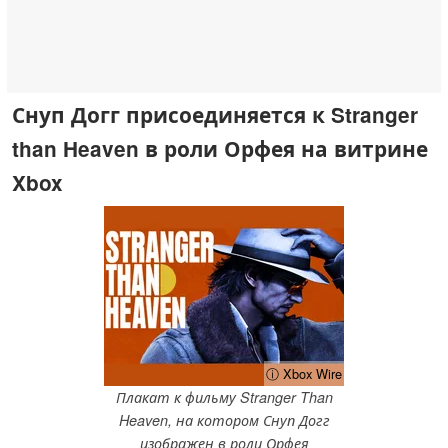
Снуп Догг присоединяется к Stranger
than Heaven в роли Орфея на витрине
Xbox
ⓘ Xbox Wire
Плакат к фильму Stranger Than
Heaven, на котором Снуп Догг
изображен в роли Орфея