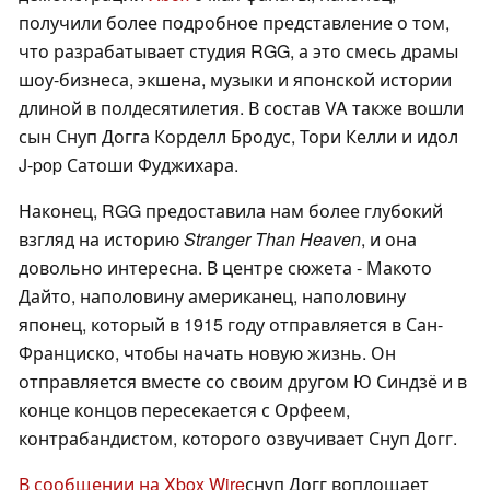
получили более подробное представление о том,
что разрабатывает студия RGG, а это смесь драмы
шоу-бизнеса, экшена, музыки и японской истории
длиной в полдесятилетия. В состав VA также вошли
сын Снуп Догга Корделл Бродус, Тори Келли и идол
J-pop Сатоши Фуджихара.
Наконец, RGG предоставила нам более глубокий
взгляд на историю
Stranger Than Heaven
, и она
довольно интересна. В центре сюжета - Макото
Дайто, наполовину американец, наполовину
японец, который в 1915 году отправляется в Сан-
Франциско, чтобы начать новую жизнь. Он
отправляется вместе со своим другом Ю Синдзё и в
конце концов пересекается с Орфеем,
контрабандистом, которого озвучивает Снуп Догг.
В сообщении на Xbox Wire
снуп Догг воплощает