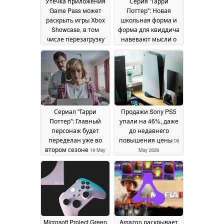
Утечка приложения
Серия "Гарри
Game Pass может
Поттер": Новая
раскрыть игры Xbox
школьная форма и
Showcase, в том
форма для квиддича
числе перезагрузку
навевают мысли о
Fable
наследии Хогвартса
27 May 2026
20 May 2026
Сериал "Гарри
Продажи Sony PS5
Поттер": Главный
упали на 46%, даже
персонаж будет
до недавнего
переделан уже во
повышения цены
09
втором сезоне
19 May
May 2026
2026
Microsoft Project Green
Amazon раскрывает