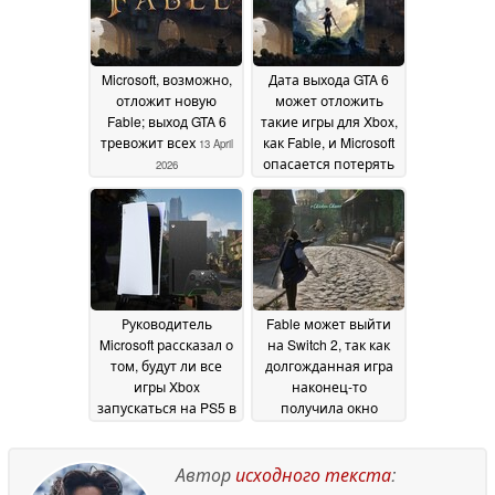
Microsoft, возможно,
Дата выхода GTA 6
отложит новую
может отложить
Fable; выход GTA 6
такие игры для Xbox,
тревожит всех
как Fable, и Microsoft
13 April
опасается потерять
2026
продажи
06 February
2026
Руководитель
Fable может выйти
Microsoft рассказал о
на Switch 2, так как
том, будут ли все
долгожданная игра
игры Xbox
наконец-то
запускаться на PS5 в
получила окно
первый день, как
релиза
24 January 2026
Fable
25 January 2026
Автор
исходного текста
: