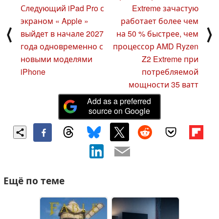
Следующий iPad Pro с
Extreme зачастую
экраном « Apple »
работает более чем
⟨
⟩
выйдет в начале 2027
на 50 % быстрее, чем
года одновременно с
процессор AMD Ryzen
новыми моделями
Z2 Extreme при
iPhone
потребляемой
мощности 35 ватт
Add as a preferred
source on Google
Ещё по теме