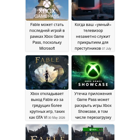
Fable может стать
Когда ваш «умный»
последней игрой в
телевизор
рамках Xbox Game
незаметно служит
Pass, поскольку
прикрытием для
Microsoft
преступников
07 July
пересматривает
2026
условия
предоставления
услуги
31 July 2026
Xbox откладывает
Утечка приложения
выход Fable из-за
Game Pass может
грядущих более
раскрыть игры Xbox
крупных игр, таких
Showcase, в том
как GTA VI
числе перезагрузку
30 May 2026
Fable
27 May 2026