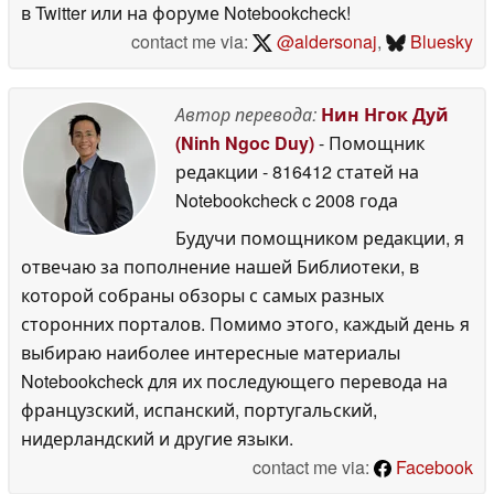
в Twitter или на форуме Notebookcheck!
contact me via:
@aldersonaj
,
Bluesky
Автор перевода:
Нин Нгок Дуй
(Ninh Ngoc Duy)
- Помощник
редакции
- 816412 статей на
Notebookcheck
c 2008 года
Будучи помощником редакции, я
отвечаю за пополнение нашей Библиотеки, в
которой собраны обзоры с самых разных
сторонних порталов. Помимо этого, каждый день я
выбираю наиболее интересные материалы
Notebookcheck для их последующего перевода на
французский, испанский, португальский,
нидерландский и другие языки.
contact me via:
Facebook