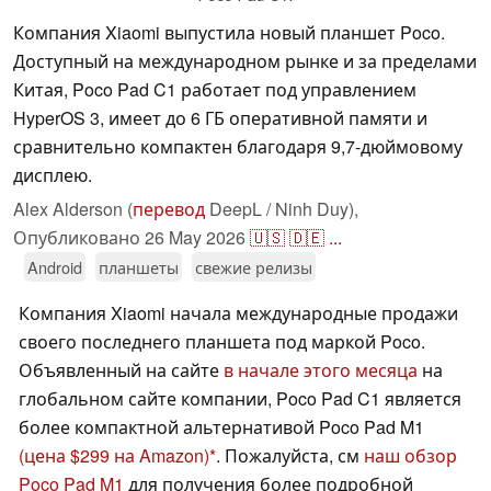
Компания Xiaomi выпустила новый планшет Poco.
Доступный на международном рынке и за пределами
Китая, Poco Pad C1 работает под управлением
HyperOS 3, имеет до 6 ГБ оперативной памяти и
сравнительно компактен благодаря 9,7-дюймовому
дисплею.
Alex Alderson (
перевод
DeepL / Ninh Duy),
Опубликовано
26 May 2026
🇺🇸
🇩🇪
...
Android
планшеты
свежие релизы
Компания Xiaomi начала международные продажи
своего последнего планшета под маркой Poco.
Объявленный на сайте
в начале этого месяца
на
глобальном сайте компании, Poco Pad C1 является
более компактной альтернативой Poco Pad M1
(цена $299 на Amazon)
. Пожалуйста, см
наш обзор
Poco Pad M1
для получения более подробной