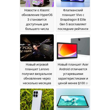
Новости о Xiaomi:
Флагманский
обновление HyperOS
планшет Vivo с
3 становится
Snapdragon 8 Elite
доступным для
Gen 5 возглавляет
большего числа
последние рейтинги
смартфонов
AnTuTu
15 July
03 June 2026
2026
Новый игровой
Новый планшет Acer
планшет Lenovo
Android отличается
получил визуальное
устаревшими
обновление через
характеристиками и
несколько месяцев
ценой менее $100
31
после запуска
31 May
May 2026
2026