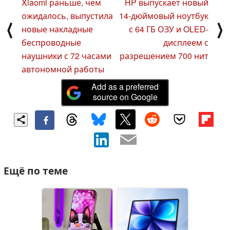
Xiaomi раньше, чем
HP выпускает новый
ожидалось, выпустила
14-дюймовый ноутбук
⟨
⟩
новые накладные
с 64 ГБ ОЗУ и OLED-
беспроводные
дисплеем с
наушники с 72 часами
разрешением 700 нит
автономной работы
Add as a preferred
source on Google
Ещё по теме