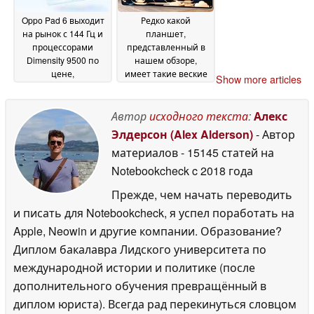
Oppo Pad 6 выходит
Редко какой
на рынок с 144 Гц и
планшет,
процессорами
представленный в
Dimensity 9500 по
нашем обзоре,
цене,
имеет такие веские
Show more articles
эквивалентной $515
основания для того,
чтобы стать лучшим
25 May 2026
выбором и
Автор
исходного текста
:
Алекс
альтернативой iPad
Элдерсон (Alex Alderson)
- Автор
25 May 2026
материалов
- 15145 статей на
Notebookcheck
c 2018 года
Прежде, чем начать переводить
и писать для Notebookcheck, я успел поработать на
Apple, Neowin и другие компании. Образование?
Диплом бакалавра Лидского университета по
международной истории и политике (после
дополнительного обучения превращённый в
диплом юриста). Всегда рад перекинуться словцом