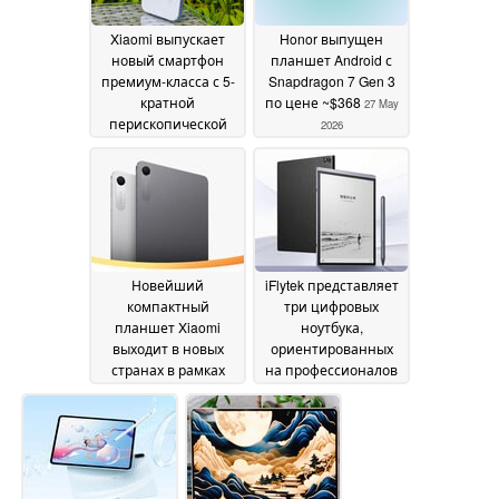
Xiaomi выпускает
Honor выпущен
новый смартфон
планшет Android с
премиум-класса с 5-
Snapdragon 7 Gen 3
кратной
по цене ~$368
27 May
перископической
2026
камерой и
аккумулятором на 6
500 мАч
28 May 2026
Новейший
iFlytek представляет
компактный
три цифровых
планшет Xiaomi
ноутбука,
выходит в новых
ориентированных
странах в рамках
на профессионалов
более широкого
26 May 2026
выпуска
27 May 2026