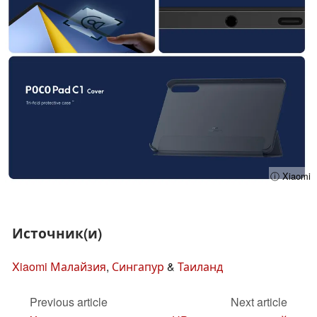
ⓘ Xiaomi
Источник(и)
Xiaomi Малайзия
,
Сингапур
&
Таиланд
Previous article
Next article