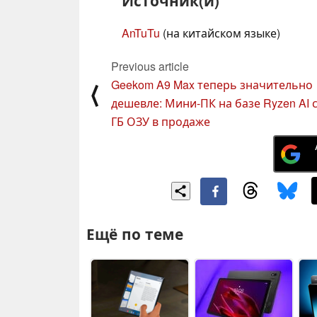
Источник(и)
AnTuTu
(на китайском языке)
Previous article
Geekom A9 Max теперь значительно
⟨
дешевле: Мини-ПК на базе Ryzen AI с
ГБ ОЗУ в продаже
Ещё по теме