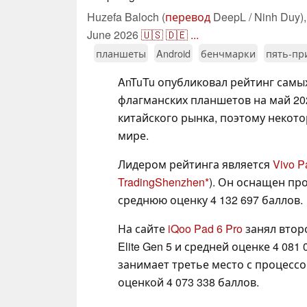
Huzefa Baloch (
перевод
DeepL / Ninh Duy)
June 2026
🇺🇸
🇩🇪
...
планшеты
Android
бенчмарки
пять-пр
AnTuTu опубликовал рейтинг сам
флагманских планшетов на май 202
китайского рынка, поэтому некот
мире.
Лидером рейтинга является
Vivo P
TradingShenzhen
). Он оснащен про
среднюю оценку 4 132 697 баллов.
На сайте
iQoo Pad 6 Pro
занял втор
Elite Gen 5 и средней оценке 4 081
занимает третье место с процессор
оценкой 4 073 338 баллов.