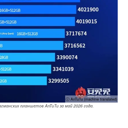
ⓘ AnTuTu (machine translated)
гманских планшетов AnTuTu за май 2026 года.