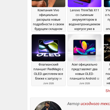
Компания Vivo
Lenovo ThinkTab X11
Ут
официально
со съемным
о 
раскрыла новые
аккумулятором в
п
подробности о своем
водонепроницаемом
будущем складном
корпусе уже в
оп
смартфоне
продаже
и 
13 June 2026
11 June 2026
Флагманский
Acer официально
планшет RedMagic с
представляет два
OLED-дисплеем все
новых OLED-
по
ближе к запуску
планшета Android
о
04
02
не
June 2026
June 2026
по
Sh
Автор
исходного тек