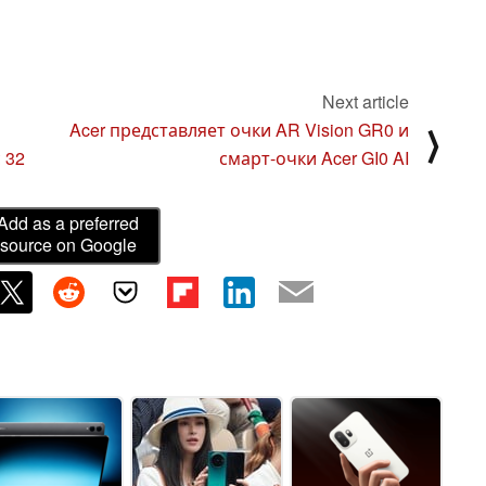
Next article
Acer представляет очки AR Vision GR0 и
⟩
 32
смарт-очки Acer GI0 AI
Add as a preferred
source on Google