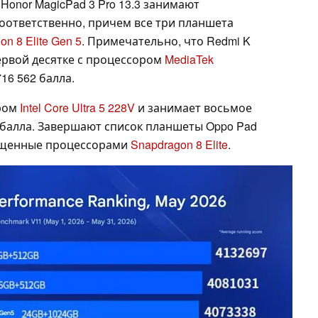
и Honor MagicPad 3 Pro 13.3 занимают
соответственно, причем все три планшета
n 8 Elite Gen 5
. Примечательно, что Redmi K
ервой десятке с процессором
MediaTek
16 562 балла.
ром
Intel Core Ultra 5 228V
и занимает восьмое
4 балла. Завершают список планшеты Oppo Pad
снащенные процессорами
Snapdragon 8 Elite
.