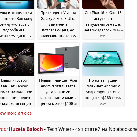
ечка информации
Претендент Vivo на
OnePlus 16 и iQoo 16
планшете Samsung
Galaxy Z Fold 8 Ultra
могут быть
ремиум-класса с
замечен в
запущены раньше,
подробным
потрясающем, но
чем ожидалось
05 June
исанием дисплея
знакомом цветовом
2026
батареи
решении в
10 June 2026
преддверии запуска
10 June 2026
Новый игровой
Новый планшет Acer
Honor выпущен
планшет Lenovo
Android отличается
планшет Android с
лучил визуальное
устаревшими
Snapdragon 7 Gen 3
бновление через
характеристиками и
по цене ~$368
27 May
сколько месяцев
ценой менее $100
31
2026
сле запуска
31 May
May 2026
ow more articles
2026
ста
:
Huzefa Baloch
- Tech Writer
- 491 статей на Notebookch