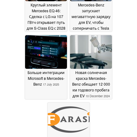
Круглый элемент
Mercedes-Benz
Mercedes EQ 46:
запускает
Сделка с LG на 107
мегаваттную зарядку
ГВтч открывает путь
для EV, чтобы
для S-Class EQ с 2028
соперничать с Tesla
года
и BYD
12 September 2025
10 September 2025
Больше интеграции
Новая солнечная
Microsoft в Mercedes-
краска Mercedes-
Benz
Benz обещает 12 000
17 July 2025
км годового пробега
для EV
10 December 2024