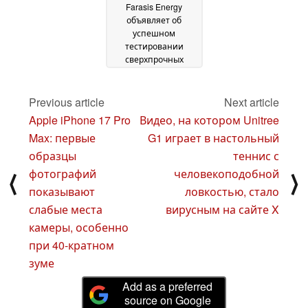
Farasis Energy
объявляет об
успешном
тестировании
сверхпрочных
аккумуляторов для
электромобилей
Mercedes-Benz,
Previous article
Next article
рассчитанных на
Apple iPhone 17 Pro
Видео, на котором Unitree
миллион миль
Max: первые
G1 играет в настольный
пробега
22 July 2024
образцы
теннис с
фотографий
человекоподобной
⟨
⟩
показывают
ловкостью, стало
слабые места
вирусным на сайте X
камеры, особенно
при 40-кратном
зуме
Add as a preferred
source on Google