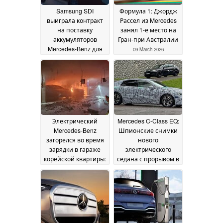
Samsung SDI
Формула 1: Джордж
выиграла контракт
Рассел из Mercedes
на поставку
занял 1-е место на
аккумуляторов
Гран-при Австралии
Mercedes-Benz для
09 March 2026
питания грядущих
электрических
внедорожников и
купе
20 April 2026
Электрический
Mercedes C-Class EQ:
Mercedes-Benz
Шпионские снимки
загорелся во время
нового
зарядки в гараже
электрического
корейской квартиры:
седана с прорывом в
возникли опасения
дизайне и
по поводу
дальности хода
28
безопасности
05
September 2025
October 2025