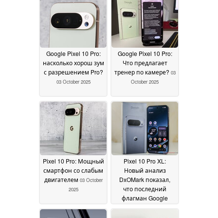
Google Pixel 10 Pro:
Google Pixel 10 Pro:
насколько хорош зум
Что предлагает
с разрешением Pro?
тренер по камере?
03
03 October 2025
October 2025
Pixel 10 Pro: Мощный
Pixel 10 Pro XL:
смартфон со слабым
Новый анализ
двигателем
DxOMark показал,
03 October
что последний
2025
флагман Google
имеет лучший
дисплей среди