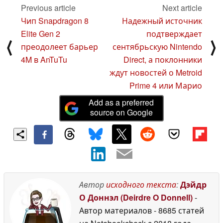
Previous article
Next article
Чип Snapdragon 8
Надежный источник
Elite Gen 2
подтверждает
⟨
⟩
преодолеет барьер
сентябрьскую Nintendo
4M в AnTuTu
Direct, а поклонники
ждут новостей о Metroid
Prime 4 или Марио
Add as a preferred
source on Google
Автор
исходного текста
:
Дэйдр
О Доннэл (Deirdre O Donnell)
-
Автор материалов
- 8685 статей