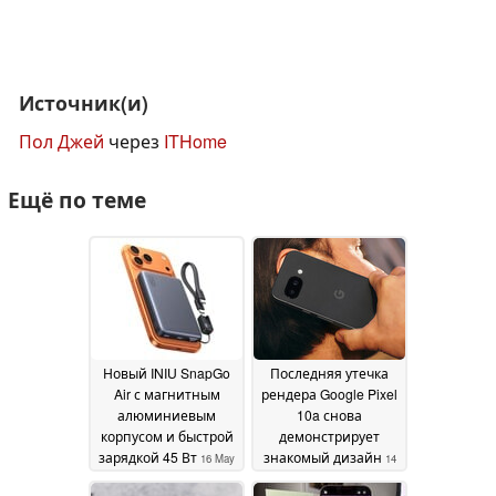
Источник(и)
Пол Джей
через
ITHome
Ещё по теме
Новый INIU SnapGo
Последняя утечка
Air с магнитным
рендера Google Pixel
алюминиевым
10a снова
корпусом и быстрой
демонстрирует
зарядкой 45 Вт
знакомый дизайн
16 May
14
2026
January 2026