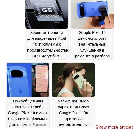
смартфонов всех
времен
23 September
2025
Хорошие новости
Google Pixel 10
для владельцев Pixel
демонстрирует
10: проблемы с
значительные
производительностью
улучшения в
GPU могут быть
ремонте в разборе
устранены простым
iFixit
06 September 2025
обновлением
драйверов
17 September
2025
По сообщениям
Утечка данных о
пользователей,
характеристиках
Google Pixel 10 имеет
Google Pixel 10a
большие проблемы с
принесла
дисплеем
неутешительные
04 September
Show more articles
новости
2025
02 September
2025