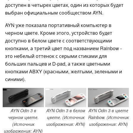
доступен в четырех цветах, один из которых будет
выбран официальным сообществом AYN.
AYN уже показала портативный компьютер в
черном цвете. Кроме этого, устройство будет
доступно в белом цвете с соответствующими
кнопками, а третий цвет под названием Rainbow -
это небелый оттенок с серыми стиками для
больших пальцев и D-pad, а также цветными
кнопками ABXY (красными, желтыми, зелеными и
синими).
AYN Odin 3 в
AYN Odin 3 в белом
AYN Odin 3 в цвете
черном цвете.
цвете. (Источник
Rainbow. (Источник
(Источник
изображения: AYN)
изображения: AYN)
изображения: AYN)