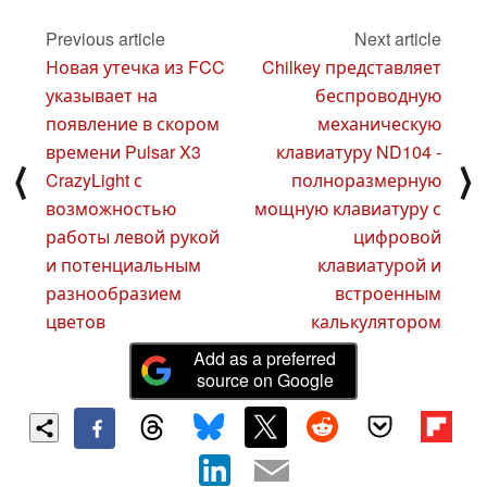
портативного
дисплеем 120 Гц по
устройства Odin 3
цене $299
Previous article
Next article
03
23 October
September 2025
2024
Новая утечка из FCC
Chilkey представляет
указывает на
беспроводную
появление в скором
механическую
времени Pulsar X3
клавиатуру ND104 -
⟨
⟩
CrazyLight с
полноразмерную
возможностью
мощную клавиатуру с
работы левой рукой
цифровой
и потенциальным
клавиатурой и
разнообразием
встроенным
цветов
калькулятором
Add as a preferred
source on Google