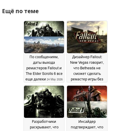
Ещё по теме
По сообщениям,
Дизайнер Fallout:
даты выхода
New Vegas говорит,
ремастеров Fallout и
что Bethesda не
The Elder Scrolls 6 все
сможет сделать
еще далеки
ремастер игры без
24 May 2026
Obsidian
20 April 2026
Разработчики
Инсайдер
раскрывают, что
подтверждает, что