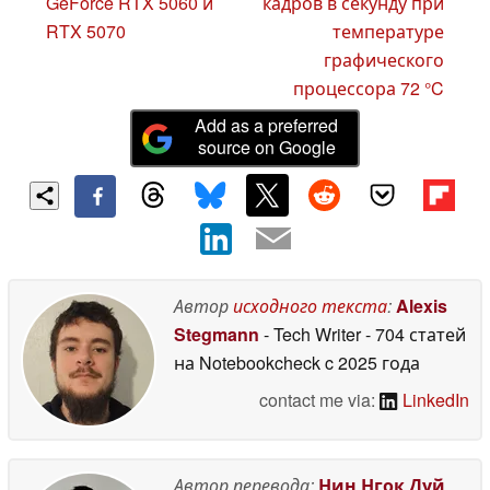
GeForce RTX 5060 и
кадров в секунду при
RTX 5070
температуре
графического
процессора 72 °C
Add as a preferred
source on Google
Автор
исходного текста
:
Alexis
Stegmann
- Tech Writer
- 704 статей
на Notebookcheck
c 2025 года
contact me via:
LinkedIn
Автор перевода:
Нин Нгок Дуй