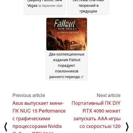
Vegas
творений в
22 September 2025
грядущем
обновлении
08 August
2025
Два коллекционных
издания Fallout
порадуют
поклонников
раннего периода
27
July 2025
Previous article
Next article
Asus выпускает мини-
Портативный ПК DIY
ПК NUC 15 Performance
RTX 4090 может
с графическими
запускать AAA-игры
⟨
⟩
процессорами Nvidia
со скоростью 120