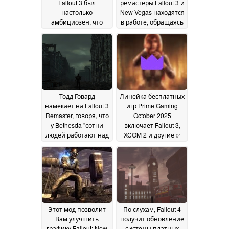
Fallout 3 был
ремастеры Fallout 3 и
настолько
New Vegas находятся
амбициозен, что
в работе, обращаясь
даже Bethesda не
к отсчету телешоу
07
смогла
January 2026
контролировать
созданные в нем
ошибки
20 January 2026
Тодд Говард
Линейка бесплатных
намекает на Fallout 3
игр Prime Gaming
Remaster, говоря, что
October 2025
у Bethesda "сотни
включает Fallout 3,
людей работают над
XCOM 2 и другие
04
Fallout прямо сейчас"
October 2025
12 November 2025
Этот мод позволит
По слухам, Fallout 4
Вам улучшить
получит обновление
графику Fallout: New
системы платных