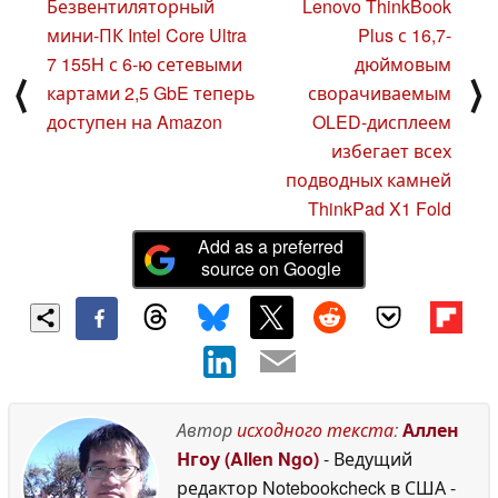
Безвентиляторный
Lenovo ThinkBook
мини-ПК Intel Core Ultra
Plus с 16,7-
7 155H с 6-ю сетевыми
дюймовым
⟨
⟩
картами 2,5 GbE теперь
сворачиваемым
доступен на Amazon
OLED-дисплеем
избегает всех
подводных камней
ThinkPad X1 Fold
Add as a preferred
source on Google
Автор
исходного текста
:
Аллен
Нгоу (Allen Ngo)
- Ведущий
редактор Notebookcheck в США
-