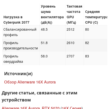
Уровень
Тактовая
шума
частота
Средняя
Нагрузка в
вентилятора
GPU
температура
Cyberpunk 2077
(дБ(А))
(МГц)
CPU (C)
Сбалансированный
48.5
2512
80
профиль
Профиль
51.8
2610
82
производительности
Профиль
58.0
2707
83
овердрайва
Источник(и)
Обзор Alienware 16X Aurora
Другие статьи, связанные с этим
устройством
Alienware 16X Aurora, RTX 5070
(
16X Серия
)