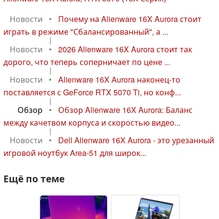
Новости
•
Почему на Alienware 16X Aurora стоит
играть в режиме "Сбалансированный", а ...
|
Новости
•
2026 Alienware 16X Aurora стоит так
дорого, что теперь соперничает по цене ...
|
Новости
•
Alienware 16X Aurora наконец-то
поставляется с GeForce RTX 5070 Ti, но конф...
|
Обзор
•
Обзор Alienware 16X Aurora: Баланс
между качетвом корпуса и скоростью видео...
|
Новости
•
Dell Alienware 16X Aurora - это урезанный
игровой ноутбук Area-51 для широк...
Ещё по теме