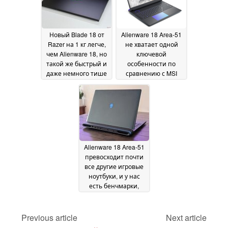
Новый Blade 18 от
Alienware 18 Area-51
Razer на 1 кг легче,
не хватает одной
чем Alienware 18, но
ключевой
такой же быстрый и
особенности по
даже немного тише
сравнению с MSI
Titan 18 HX
16 July 2025
04 July 2025
Alienware 18 Area-51
превосходит почти
все другие игровые
ноутбуки, и у нас
есть бенчмарки,
чтобы доказать это
03
July 2025
Previous article
Next article