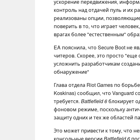
ускорение передвижения, информ
контроль над отдачей пуль и их р
реализованы опции, позволяющие 
поверить в то, что играет человек
врагах более "естественным" обра
EA пояснила, что Secure Boot не я
читеров. Скорее, это просто "еще
усложнить разработчикам создани
обнаружение"
Глава отдела Riot Games по борьб
Koskinas) сообщил, что Vanguard со
требуется.
Battlefield 6
блокирует о
фоновом режиме, поскольку античи
защиту одних и тех же областей п
Это может привести к тому, что 
консольные версии
Battlefield 6
пос