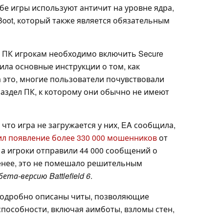
обе игры используют античит на уровне ядра,
Boot, который также является обязательным
а ПК игрокам необходимо включить Secure
вила основные инструкции о том, как
а это, многие пользователи почувствовали
аздел ПК, к которому они обычно не имеют
что игра не загружается у них, EA сообщила,
тил появление более 330 000 мошенников
от
 а игроки отправили 44 000 сообщений о
енее, это не помешало решительным
та-версию Battlefield 6
.
подробно описаны читы, позволяющие
пособности, включая аимботы, взломы стен,