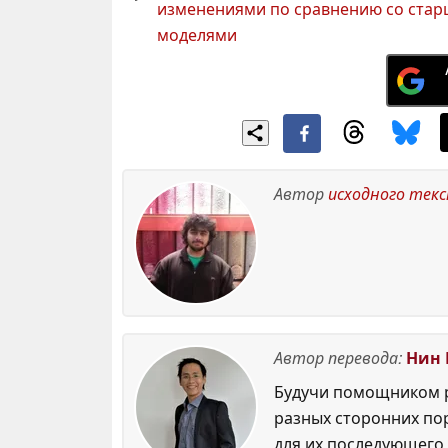
изменениями по сравнению со ста
моделями
Автор
исходного тек
Автор перевода:
Нин 
Будучи помощником р
разных сторонних по
для их последующего 