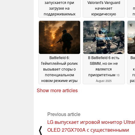
запускается при
Valorant's Vanguard
загрузке на
начинает
п
поддерживаемых
юридическую
п
компьютерах
дискуссию:
28 June
разработчик
V
2026
порицает хакеров за
"пресс-папье за
$6000"
25 May 2026
Battlefield 6:
В Battlefield 6 есть
Ba
Геймплейный ролик
SBMM, но он не
вызывает споры о
является
к
потенциальном
приоритетным
г
13
новом режиме игры
ра
August 2025
14 August 2025
Show more articles
Previous article
LG выпускает игровой монитор Ultra
⟨
OLED 27GX700A с существенными