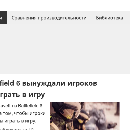
и
Сравнения производительности
Библиотека
lefield 6 вынуждали игроков
играть в игру
in в Battlefield 6
а том, чтобы игроки
ы играть в игру.
убликовано
12