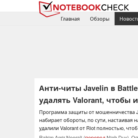
Главная
Обзоры
Новост
Анти-читы Javelin в Batt
удалять Valorant, чтобы 
Программа защиты от мошенничества Javel
набирает обороты, по сути, настаивая н
удалили Valorant от Riot полностью, чтоб
Rahim Amir Noorali (
перевод
Ninh Duy),
Оп