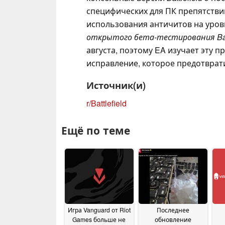
специфических для ПК препятствий
использования античитов на уров
открытого бета-тестирования Batt
августа, поэтому EA изучает эту 
исправление, которое предотвра
Источник(и)
r/Battlefield
Ещё по теме
Игра Vanguard от Riot
Последнее
Games больше не
обновление