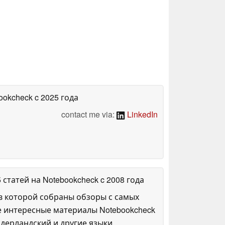
bookcheck
c 2025 года
contact me via:
LinkedIn
5 статей на Notebookcheck
c 2008 года
в которой собраны обзоры с самых
е интересные материалы Notebookcheck
дерландский и другие языки.