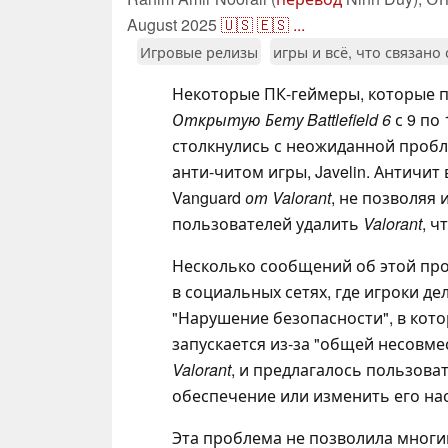
August 2025
🇺🇸
🇪🇸
...
Игровые релизы
игры и всё, что связано
Некоторые ПК-геймеры, которые п
Открытую Бету Battlefield 6
с 9 по 
столкнулись с неожиданной пробл
анти-читом игры, Javelin. Античи
Vanguard
от Valorant
, не позволяя 
пользователей удалить
Valorant
, ч
Несколько сообщений об этой пр
в социальных сетях, где игроки 
"Нарушение безопасности", в кото
запускается из-за "общей несовм
Valorant
, и предлагалось пользов
обеспечение или изменить его на
Эта проблема не позволила многи