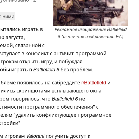
 с ними
ытались играть в
Рекламное изображение Battlefield
6 (источник изображения: EA)
10 августа,
емой, связанной с
т вступает в конфликт с античит-программой
игрокам открыть игру, и побуждая
тобы играть в
Battlefield 6
без проблем
.
облеме появилось на сабреддите
r/Battlefield
и
делились скриншотами всплывающего окна
ром говорилось, что
Battlefield 6
не
естимости программного обеспечения" с
ателям "удалить конфликтующее программное
стройки"
м игрокам
Valorant
получить доступ к