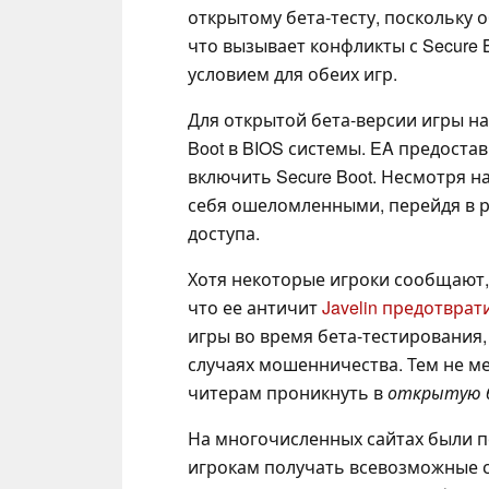
открытому бета-тесту, поскольку 
что вызывает конфликты с Secure 
условием для обеих игр.
Для открытой бета-версии игры н
Boot в BIOS системы. EA предоста
включить Secure Boot. Несмотря н
себя ошеломленными, перейдя в р
доступа.
Хотя некоторые игроки сообщают, 
что ее античит
Javelin предотвра
игры во время бета-тестирования,
случаях мошенничества. Тем не м
читерам проникнуть в
открытую бе
На многочисленных сайтах были 
игрокам получать всевозможные с