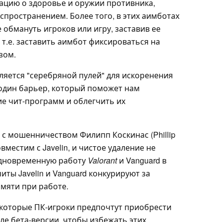
ацию о здоровье и оружии противника,
аспространением. Более того, в этих аимботах
обмануть игроков или игру, заставив ее
, т.е. заставить аимбот фиксироваться на
зом.
вляется "серебряной пулей" для искоренения
 один барьер, который поможет нам
е чит-программ и облегчить их
е с мошенничеством Филипп Коскинас (Phillip
вместим с Javelin, и чистое удаление не
дновременную работу
Valorant
и Vanguard в
ты Javelin и Vanguard конкурируют за
амяти при работе.
некоторые ПК-игроки предпочтут приобрести
ле бета-версии, чтобы избежать этих