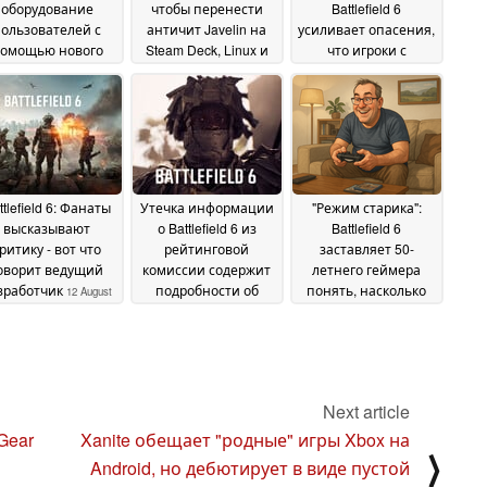
оборудование
чтобы перенести
Battlefield 6
ользователей с
античит Javelin на
усиливает опасения,
омощью нового
Steam Deck, Linux и
что игроки с
обновления
ARM
контроллерами
05 March 2026
anguard
имеют
22 May 2026
преимущество
18
August 2025
ttlefield 6: Фанаты
Утечка информации
"Режим старика":
высказывают
о Battlefield 6 из
Battlefield 6
ритику - вот что
рейтинговой
заставляет 50-
оворит ведущий
комиссии содержит
летнего геймера
зработчик
подробности об
понять, насколько
12 August
однопользовательском
изменились его
2025
режиме и насилии в
игровые вкусы
11
кампании
12 August
August 2025
2025
Next article
Gear
Xanite обещает "родные" игры Xbox на
⟩
Android, но дебютирует в виде пустой