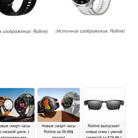
(Источник изображения: Rollme)
 изображения: Rollme)
овые смарт-часы
Новые смарт-часы
Rollme выпускает
о низкой цене, с
Rollme за 39,99$
новые очки с умной
автономными
делают
камерой за $79,99 с