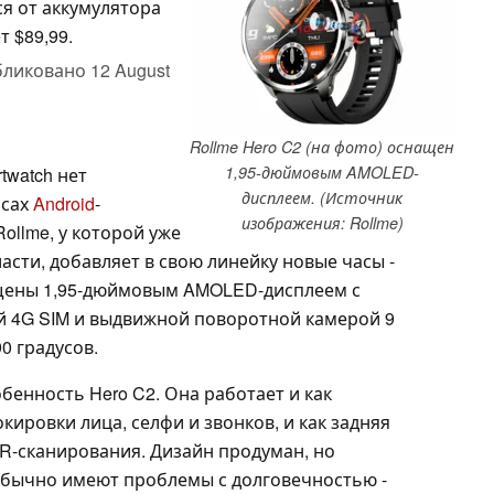
я от аккумулятора
т $89,99.
бликовано
12 August
Rollme Hero C2 (на фото) оснащен
1,95-дюймовым AMOLED-
twatch нет
дисплеем. (Источник
асах
Android
-
изображения: Rollme)
ollme, у которой уже
асти, добавляет в свою линейку новые часы -
щены 1,95-дюймовым AMOLED-дисплеем с
й 4G SIM и выдвижной поворотной камерой 9
0 градусов.
обенность Hero C2. Она работает и как
ировки лица, селфи и звонков, и как задняя
QR-сканирования. Дизайн продуман, но
бычно имеют проблемы с долговечностью -