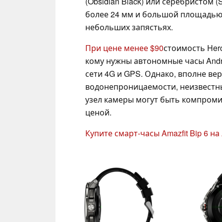
(Obsidian Black) или серебристом (
более 24 мм и большой площадью 
небольших запястьях.
При цене менее $90
стоимость Hero
кому нужны автономные часы Andr
сети 4G и GPS. Однако, вполне в
водонепроницаемости, неизвестн
узел камеры могут быть компроми
ценой.
Купите смарт-часы Amazfit Bip 6 н