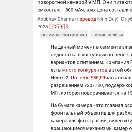
поворотной камерой 9 МП. Они питаютс
емкостью 1 800 мАч, а их цена составляе
Anubhav Sharma (
перевод
Ninh Duy),
Опу
2025
🇺🇸
🇪🇸
...
носимая электроника
свежие релизы
На данный момент в сегменте smar
недостатка в доступных по цене ч
вариантов с питанием. Компания R
есть
много конкурентов
в этой обл
Hero C2.
По цене $89,99
часы осна
разрешением 720×720, поддержко
МП, которая поворачивается на 19
На бумаге камера - это главная ос
фронтальный объектив для разблок
камера для фотографий, видео и 
вращающиеся механизмы камер о