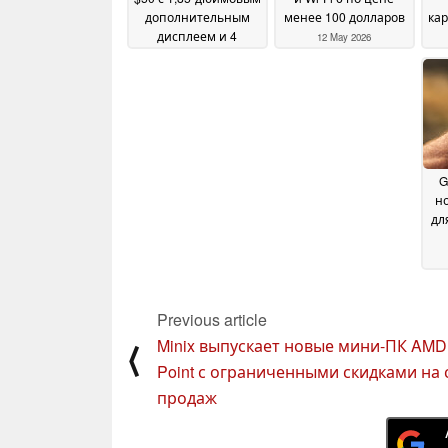
дополнительным
менее 100 долларов
кар
дисплеем и 4
12 May 2026
цветовыми
решениями
05 June
2026
G
н
дл
Previous article
Minix выпускает новые мини-ПК AMD 
⟨
об
Point с ограниченными скидками на 
продаж