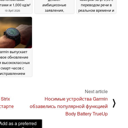
тами и 1,000 кд/м²
амбициозные
переводом речи в
заявления,
реальном времени и
19 April 2026
например, о 100-
двухмикрофонным
дневном заряде
звуком
19 August 2025
батареи
31 March 2026
armin выпускает
овое обновление
я высококлассных
смарт-часов с
исправлением
ошибок в
преддверии
крупного
Next article
стабильного
Strix
Носимые устройства Garmin
⟩
новления
12 August
старте
обзавелись популярной функцией
2025
Body Battery TrueUp
Add as a preferred