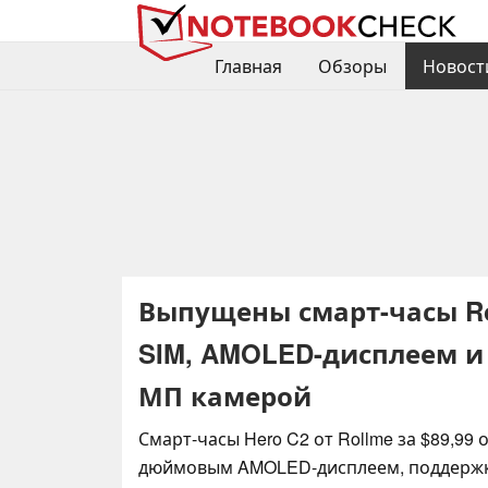
Главная
Обзоры
Новост
Выпущены смарт-часы Ro
SIM, AMOLED-дисплеем 
МП камерой
Смарт-часы Hero C2 от Rollme за $89,99 
дюймовым AMOLED-дисплеем, поддержко