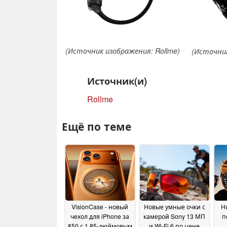
(Источник изображения: Rollme)
(Источник
Источник(и)
Rollme
Ещё по теме
VisionCase - новый
Новые умные очки с
Н
чехол для iPhone за
камерой Sony 13 МП
п
$50 с 1,85-дюймовым
и Wi-Fi 6 по цене