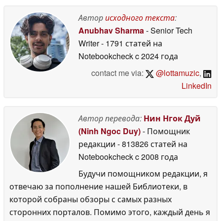
реальном времени
Автор
исходного текста
:
05 September 2025
Anubhav Sharma
- Senior Tech
Writer
- 1791 статей на
Notebookcheck
c 2024 года
contact me via:
@lottamuzic
,
LinkedIn
Автор перевода:
Нин Нгок Дуй
(Ninh Ngoc Duy)
- Помощник
редакции
- 813826 статей на
Notebookcheck
c 2008 года
Будучи помощником редакции, я
отвечаю за пополнение нашей Библиотеки, в
которой собраны обзоры с самых разных
сторонних порталов. Помимо этого, каждый день я