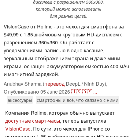
дисплеем с разрешением 360x360,
который можно использовать
для разных целей.
VisionCase от Rollme - это чехол для смартфона за
$49,99 с 1,85-дюймовым круговым HD-дисплеем с
разрешением 360×360. Он работает с
уведомлениями, записью в одно касание,
зеркальным отображением экрана и даже мини-
играми, оснащен аккумулятором емкостью 400 мАч
и магнитной зарядкой.
Anubhav Sharma (
перевод
DeepL / Ninh Duy),
Опубликовано
05 June 2026
🇺🇸
🇩🇪
...
аксессуары
смартфоны и всё, что связано с ними
Компания Rollme, которая обычно выпускает
доступные смарт-часы
, теперь выпустила
VisionCase
. По сути, это чехол для iPhone со
встроенным 1,85-дюймовым круглым HD-дисплеем