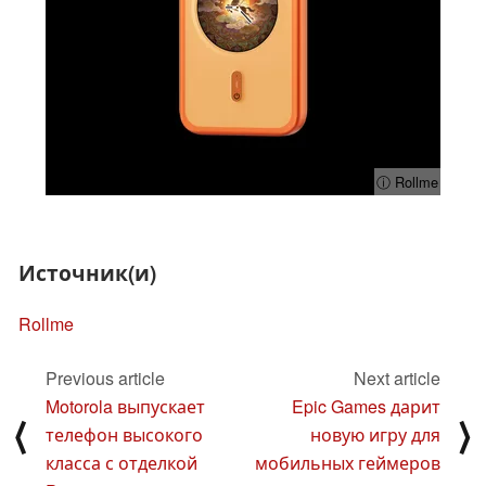
ⓘ Rollme
Источник(и)
Rollme
Previous article
Next article
Motorola выпускает
Epic Games дарит
⟨
⟩
телефон высокого
новую игру для
класса с отделкой
мобильных геймеров