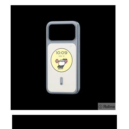
ⓘ Rollme