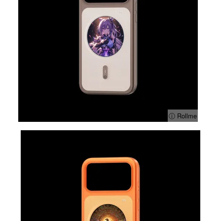
ⓘ Rollme