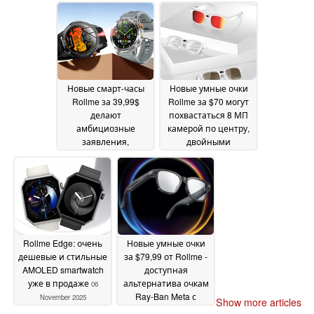
08 June 2026
батареи
06 June 2026
Новые смарт-часы
Новые умные очки
Rollme за 39,99$
Rollme за $70 могут
делают
похвастаться 8 МП
амбициозные
камерой по центру,
заявления,
двойными
например, о 100-
силиконовыми
дневном заряде
микрофонами и
батареи
переводом ИИ в
31 March 2026
реальном времени
12 November 2025
Rollme Edge: очень
Новые умные очки
дешевые и стильные
за $79,99 от Rollme -
AMOLED smartwatch
доступная
уже в продаже
альтернатива очкам
06
Ray-Ban Meta с
November 2025
Show more articles
переводом в