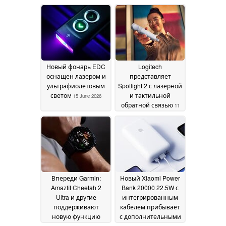
даже без подписки
1 000 нит и
19
обеспечивает 8
June 2026
часов автономной
работы
17 June 2026
Новый фонарь EDC
Logitech
оснащен лазером и
представляет
ультрафиолетовым
Spotlight 2 с лазерной
светом
и тактильной
15 June 2026
обратной связью
11
June 2026
Впереди Garmin:
Новый Xiaomi Power
Amazfit Cheetah 2
Bank 20000 22.5W с
Ultra и другие
интегрированным
поддерживают
кабелем прибывает
новую функцию
с дополнительными
iPhone
функциями здоровья