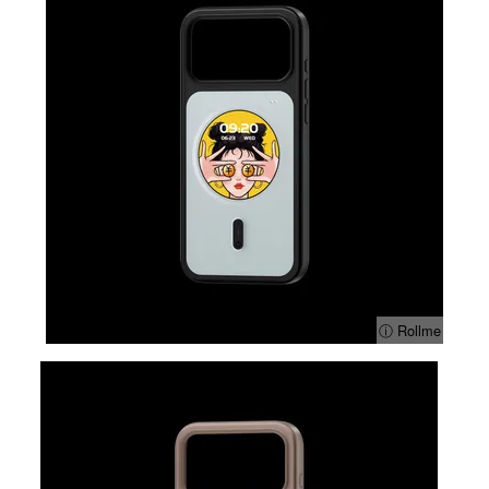
ⓘ Rollme