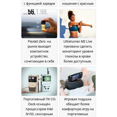
с функцией зарядки
ношения с красным
по стандарту Qi
и белым светом и
28
лазером
June 2026
20 June 2026
Flextail Zero: на
Ultrahuman M2 Live
рынок выходит
призвана сделать
компактное
мониторинг уровня
устройство,
глюкозы в крови
сочетающее в себе
более доступным,
фонарик и фонарь
даже без подписки
20
19
June 2026
June 2026
Портативный ПК CG
Игровая подушка
Deck оснащён
обещает более
процессором Intel
комфортную игру на
N150, сенсорным
портативных