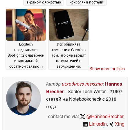
экраном с яркостью
консолях в постели
1 000 нит и
без онемения рук
12
обеспечивает 8
June 2026
часов автономной
работы
17 June 2026
Logitech
Иск обвиняет
представляет
компанию Garmin в
Spotlight 2 с лазерной
том, что она вводит
и тактильной
покупателей в
обратной связью
заблуждение:
11
Show more articles
Обманывал ли
June 2026
маркетинг Garmin?
06
Автор
исходного текста
:
Hannes
June 2026
Brecher
- Senior Tech Writer
- 21907
статей на Notebookcheck
c 2018
года
contact me via:
@HannesBrecher
,
LinkedIn
,
Xing