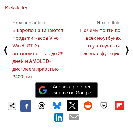
Kickstarter
Previous article
Next article
В Европе начинаются
Почему почти во
продажи часов Vivo
всех ноутбуках
Watch GT 2 с
отсутствует эта
⟨
⟩
автономностью до 25
полезная функция
дней и AMOLED-
дисплеем яркостью
2400 нит
Add as a preferred
source on Google