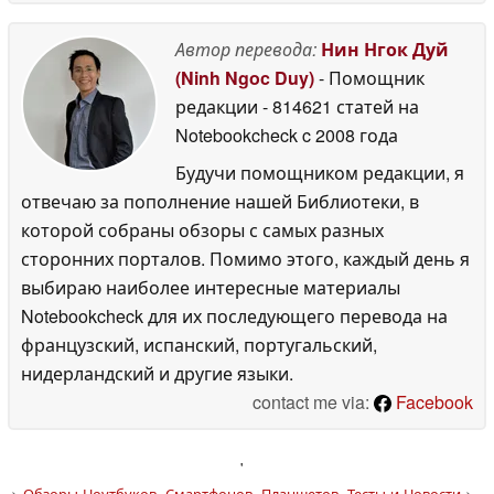
Автор перевода:
Нин Нгок Дуй
(Ninh Ngoc Duy)
- Помощник
редакции
- 814621 статей на
Notebookcheck
c 2008 года
Будучи помощником редакции, я
отвечаю за пополнение нашей Библиотеки, в
которой собраны обзоры с самых разных
сторонних порталов. Помимо этого, каждый день я
выбираю наиболее интересные материалы
Notebookcheck для их последующего перевода на
французский, испанский, португальский,
нидерландский и другие языки.
contact me via:
Facebook
'
>
Обзоры Ноутбуков, Смартфонов, Планшетов. Тесты и Новости
>