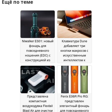
Ещё по теме
Niwalker ES01: новый
Клавиатура Dune
фонарь для
добавляет три
повседневного
кнопки макросов с
ношения (EDC) с
искусственным
конструкцией из
интеллектом к
трёх головок
моделям MacBook Air
20 July
и MacBook Pro с
2026
процессором Apple
07
July 2026
Представлена
Fenix E06R Pro RG:
компактная
представлен
воздуходувка Flextail
элегантный фонарь
Blast Air для очистки
для повседневного