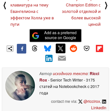
⟨
⟩
клавиатура на тему
Champion Edition с
Евангелиона с
золотой отделкой и
эффектом Холла уже в
более высокой
пути
ценой
Add as a preferred
source on Google
Автор
исходного текста
:
Ricci
Rox
- Senior Tech Writer
- 3175
статей на Notebookcheck
c 2017
года
contact me via:
@riccirox
,
LinkedIn