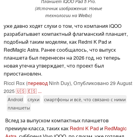
Планшет iQOO Pad 5 Pro.
(Источник изображения: Новые
технологии на Weibo)
уже давно ходят слухи о том, что компания iQOO
разрабатывает компактный флагманский планшет,
подобный таким моделям, как Redmi K Pad и
RedMagic Astra. Ранее сообщалось, что выпуск
планшета был перенесен на 2026 год, но теперь
новая утечка утверждает, что проект был
приостановлен.
Ricci Rox (
перевод
Ninh Duy),
Опубликовано
29 August
2025
🇺🇸
🇪🇸
...
Android
слухи
смартфоны и всё, что связано с ними
планшеты
Вслед за выпуском компактных планшетов
премиум-класса, таких как
Redmi K Pad
и
RedMagic
Astra
, суббренд Vivo iQOO, по слухам, уже готовил