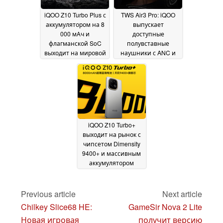
iQOO Z10 Turbo Plus с
TWS Air3 Pro: iQOO
аккумулятором на 8
выпускает
000 мАч и
доступные
флагманской SoC
полувставные
выходит на мировой
наушники с ANC и
рынок через импорт
47 часами
автономной работы
17 August 2025
09 August 2025
iQOO Z10 Turbo+
выходит на рынок с
чипсетом Dimensity
9400+ и массивным
аккумулятором
емкостью 8 000 мАч
08 August 2025
Previous article
Next article
Chilkey Slice68 HE:
GameSir Nova 2 Lite
Новая игровая
получит версию