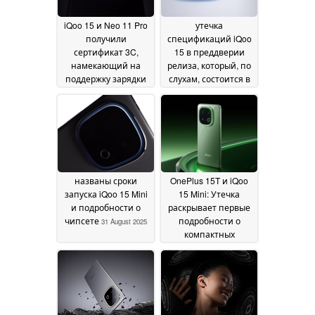
iQoo 15 и Neo 11 Pro
утечка
получили
спецификаций iQoo
сертификат 3C,
15 в преддверии
намекающий на
релиза, который, по
поддержку зарядки
слухам, состоится в
мощностью 100 Вт
октябре 2025 года
11
02
September 2025
September 2025
названы сроки
OnePlus 15T и iQoo
запуска iQoo 15 Mini
15 Mini: Утечка
и подробности о
раскрывает первые
чипсете
подробности о
31 August 2025
компактных
флагманских
смартфонах
27 August
2025