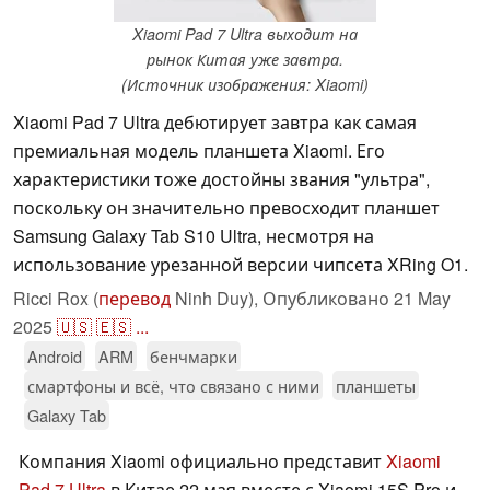
Xiaomi Pad 7 Ultra выходит на
рынок Китая уже завтра.
(Источник изображения: Xiaomi)
Xiaomi Pad 7 Ultra дебютирует завтра как самая
премиальная модель планшета Xiaomi. Его
характеристики тоже достойны звания "ультра",
поскольку он значительно превосходит планшет
Samsung Galaxy Tab S10 Ultra, несмотря на
использование урезанной версии чипсета XRing O1.
Ricci Rox (
перевод
Ninh Duy),
Опубликовано
21 May
2025
🇺🇸
🇪🇸
...
Android
ARM
бенчмарки
смартфоны и всё, что связано с ними
планшеты
Galaxy Tab
Компания Xiaomi официально представит
Xiaomi
Pad 7 Ultra
в Китае 22 мая вместе с Xiaomi 15S Pro и