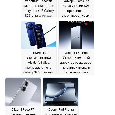
хорошие новости
камеры Samsung
для потенциальных
Galaxy серии S26
покупателей Galaxy
предвещает
S26 Ultra
разочарование для
22 May 2025
ожидающих
поклонников
22 May
2025
Технические
Xiaomi 15S Pro:
характеристики
Исполнительный
Alcatel V3 Ultra
директор раскрывает
показывают, что
дизайн, камеры и
Galaxy S25 Ultra не о
характеристики
чем беспокоиться
основной платы
22
раньше времени
May 2025
21
May 2025
Xiaomi Poco F7
Xiaomi Pad 7 Ultra
раскрыт раньше
подтвердил качество