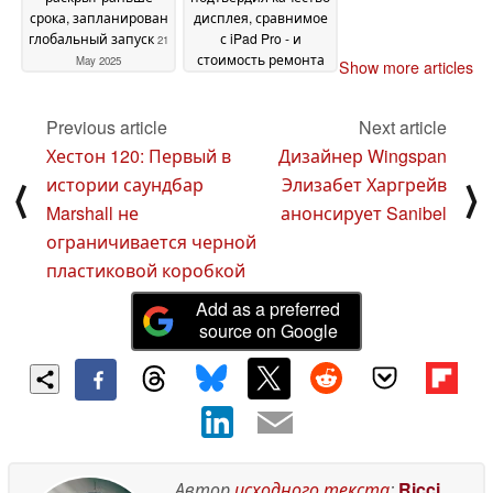
срока, запланирован
дисплея, сравнимое
глобальный запуск
с iPad Pro - и
21
стоимость ремонта
May 2025
Show more articles
21 May 2025
Previous article
Next article
Хестон 120: Первый в
Дизайнер Wingspan
истории саундбар
Элизабет Харгрейв
⟨
⟩
Marshall не
анонсирует Sanibel
ограничивается черной
пластиковой коробкой
Add as a preferred
source on Google
Автор
исходного текста
:
Ricci