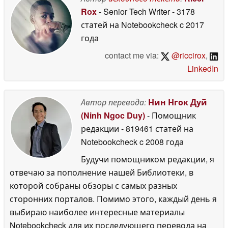
Rox
- Senior Tech Writer
- 3178
статей на Notebookcheck
c 2017
года
contact me via:
@riccirox
,
LinkedIn
Автор перевода:
Нин Нгок Дуй
(Ninh Ngoc Duy)
- Помощник
редакции
- 819461 статей на
Notebookcheck
c 2008 года
Будучи помощником редакции, я
отвечаю за пополнение нашей Библиотеки, в
которой собраны обзоры с самых разных
сторонних порталов. Помимо этого, каждый день я
выбираю наиболее интересные материалы
Notebookcheck для их последующего перевода на