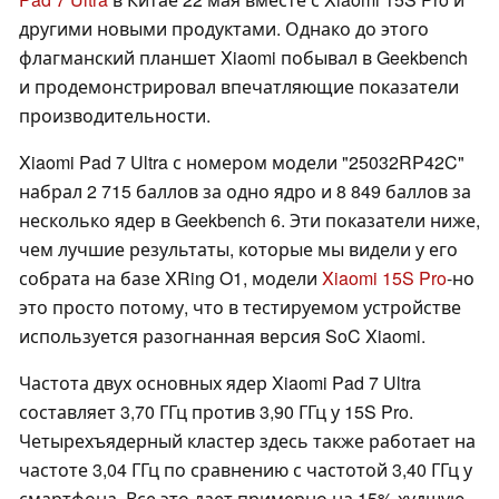
другими новыми продуктами. Однако до этого
флагманский планшет Xiaomi побывал в Geekbench
и продемонстрировал впечатляющие показатели
производительности.
Xiaomi Pad 7 Ultra с номером модели "25032RP42C"
набрал 2 715 баллов за одно ядро и 8 849 баллов за
несколько ядер в Geekbench 6. Эти показатели ниже,
чем лучшие результаты, которые мы видели у его
собрата на базе XRing O1, модели
Xiaomi 15S Pro
-но
это просто потому, что в тестируемом устройстве
используется разогнанная версия SoC Xiaomi.
Частота двух основных ядер Xiaomi Pad 7 Ultra
составляет 3,70 ГГц против 3,90 ГГц у 15S Pro.
Четырехъядерный кластер здесь также работает на
частоте 3,04 ГГц по сравнению с частотой 3,40 ГГц у
смартфона. Все это дает примерно на 15% худшую