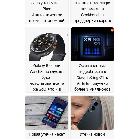
Galaxy Tab S10 FE
планшет RedMagic
Plus:
появился на
Фантастическое
Geekbench в
время автономной
преддверии скорого
работы
запуска
24 June 2025
02 June 2025
Galaxy В серии
Официальные
Watch8, по слухам,
подробности о
будет
Xiaomi Xring O1: в
использоваться та
AnTuTu получено
же SoC, что и в
более 3 миллионов
Watch7
баллов
23 May 2025
22 May 2025
Новая утечка несет
Утечка новой