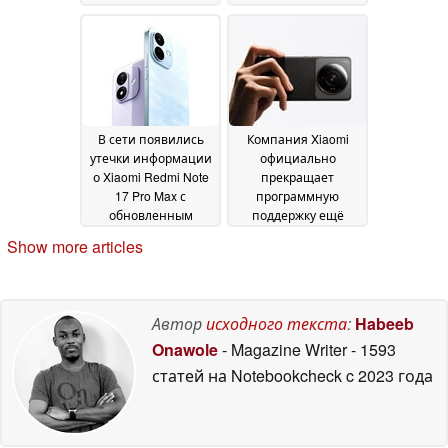
корпус указывает на
Ultra, оснащённый
то, что аккумулятор
мощным
станет больше
аккумулятором
08 July
07 July
2026
2026
В сети появились
Компания Xiaomi
утечки информации
официально
о Xiaomi Redmi Note
прекращает
17 Pro Max с
программную
обновленным
поддержку ещё
дизайном,
большего числа
Show more articles
аккумулятором
смартфонов марок
емкостью 10 100
Xiaomi, Poco и Redmi
мА·ч и камерой на
05 July 2026
200 МП
06 July 2026
Автор
исходного текста
:
Habeeb
Onawole
- Magazine Writer
- 1593
статей на Notebookcheck
c 2023 года