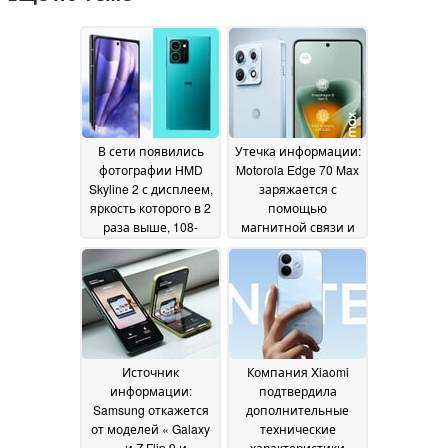
В сети появились
Утечка информации:
фотографии HMD
Motorola Edge 70 Max
Skyline 2 с дисплеем,
заряжается с
яркость которого в 2
помощью
раза выше, 108-
магнитной связи и
мегапиксельной
оснащена дисплеем
камерой и
Extreme AMOLED
поддержкой Qi2
емкостью 7 100 мА·ч
10
July 2026
09 July 2026
Источник
Компания Xiaomi
информации:
подтвердила
Samsung откажется
дополнительные
от моделей « Galaxy
технические
» и Z Flip 9 и
характеристики