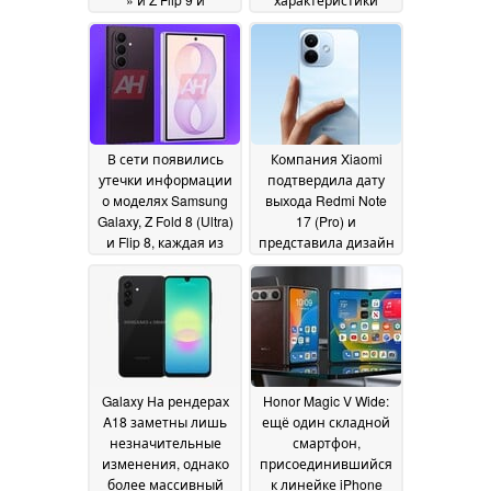
сосредоточится на
модели « Redmi Note
складных
17 Pro» в
устройствах
преддверии её
высокого класса
запуска
09
09 July 2026
July 2026
В сети появились
Компания Xiaomi
утечки информации
подтвердила дату
о моделях Samsung
выхода Redmi Note
Galaxy, Z Fold 8 (Ultra)
17 (Pro) и
и Flip 8, каждая из
представила дизайн
которых
в двух цветовых
представлена в трёх
вариантах
08 July 2026
цветовых вариантах
09 July 2026
Galaxy На рендерах
Honor Magic V Wide:
A18 заметны лишь
ещё один складной
незначительные
смартфон,
изменения, однако
присоединившийся
более массивный
к линейке iPhone