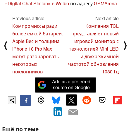
«Digital Chat Station» в Weibo
по адресу
GSMArena
Previous article
Next article
Компромиссы ради
Компания TCL
более ёмкой батареи:
представляет новый
Apple Вес и толщина
игровой монитор с
⟨
⟩
iPhone 18 Pro Max
технологией Mini LED
могут разочаровать
и двухрежимной
некоторых
частотой обновления
поклонников
1080 Гц
Add as a preferred
source on Google
Ещё по теме