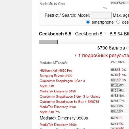
2974 57%
Apple M5 10-Core
0%
Restrict / Search:
Model:
Max. ag
smartphone
des
Geekbench 5.5
- Geekbench 5.1 - 5.5 64 Bi
6700 баллов
(
1 подробных результа
+
248 -96%
Mediatek MT6580M
...
5682 -15%
HiSilicon Kirin 9030 Pro
5716 -15%
Samsung Exynos 2400
6007 -10%
Qualcomm Snapdragon 8 Gen 3
6130 -9%
Apple A18
6151 -8%
MediaTek Dimensity 8450
6163 -8%
Qualcomm Snapdragon 8 Gen 3 for Galaxy
6245 -7%
Qualcomm Snapdragon 8s Gen 4 SM8735
6681 0%
MediaTek Dimensity 9300
6687 0%
Apple A18 Pro
Mediatek Dimensity 9500s
6700
6744 1%
MediaTek Dimensity 9300+
7109 6%