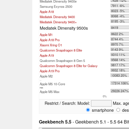
7439 -12%
Mediatek Dimensity 9400e
7911 -6%
Samsung Exynos 2500
8023 -5%
Apple A18
8068 -4%
Mediatek Dimensity 9400
8195 -3%
Mediatek Dimensity 9400+
Mediatek Dimensity 9500s
8419
8622 2%
Apple M1
8744 4%
Apple A18 Pro
8970 7%
Xiaomi Xring O1
9143 9%
Qualcomm Snapdragon 8 Elite
9310 11%
Apple A19
9568 14%
Qualcomm Snapdragon 8 Gen 5
9817 17%
Qualcomm Snapdragon 8 Elite for Galaxy
9932 18%
Apple A19 Pro
10083 20%
Apple M2
...
17314 106%
Apple M5 10-Core
max:
29226 247%
Apple M5 Max
0%
Restrict / Search:
Model:
Max. ag
smartphone
des
Geekbench 5.5
- Geekbench 5.1 - 5.5 64 Bi