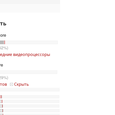
ть
Core
62%)
едние видеопроцессоры
re
29%)
тов
Скрыть
-