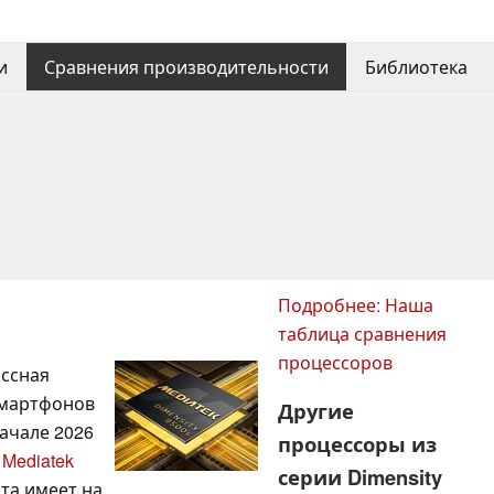
и
Сравнения производительности
Библиотека
Подробнее: Наша
таблица сравнения
процессоров
ассная
смартфонов
Другие
начале 2026
процессоры из
и
Mediatek
серии Dimensity
та имеет на