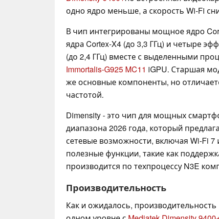
одно ядро меньше, а скорость Wi-Fi сни
В чип интегрированы мощное ядро Corte
ядра Cortex-X4 (до 3,3 ГГц) и четыре э
(до 2,4 ГГц) вместе с выделенными пр
Immortalis-G925 MC11
iGPU. Старшая м
же основные компоненты, но отличает
частотой.
Dimensity - это чип для мощных смарт
диапазона 2026 года, который предла
сетевые возможности, включая Wi-Fi 7 и 
полезные функции, такие как поддержк
производится по техпроцессу N3E ком
Производительность
Как и ожидалось, производительность
одном уровне с
Mediatek Dimensity 9400