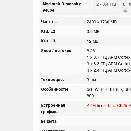
Mediatek Dimensity
2 - 3.4 ГГц
8 / 
9400e
Частота
2400 - 3730 МГц
Кэш L2
3.5 MB
Кэш L3
12 MB
Ядер / потоков
8 / 8
1 x 3.7 ГГц ARM Corte
3 x 3.3 ГГц ARM Cortex
4 x 2.4 ГГц ARM Corte
Техпроцесс
3 нм
Особенности
5G, Wi-Fi 7, BT 6.0, 
890
Встроенная
ARM Immortalis-G925 
графика
64 бита
+
Architecture
ARM