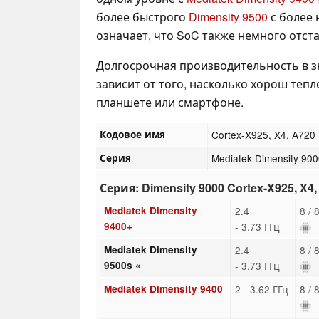
более быстрого
Dimensity 9500
с более 
означает, что SoC также немного отст
Долгосрочная производительность в 
зависит от того, насколько хорош теп
планшете или смартфоне.
Кодовое имя
Cortex-X925, X4, A720
Серия
Mediatek Dimensity 90
Серия: Dimensity 9000 Cortex-X925, X4,
Mediatek Dimensity
2.4
8 / 
9400+
- 3.73 ГГц
Mediatek Dimensity
2.4
8 / 
9500s «
- 3.73 ГГц
Mediatek Dimensity 9400
2 - 3.62 ГГц
8 / 