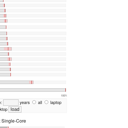
100%
e:
years
all
laptop
ktop
t Single-Core