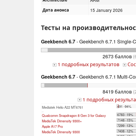
Дата анонса
15 January 2026
Тесты на производительнос
Geekbench 6.7
- Geekbench 6.7.1 Single-
2673 баллов
(
1 подробных результатов
Сос
+
+
Geekbench 6.7
- Geekbench 6.7.1 Multi-Co
8419 баллов
(
1 подробных результа
+
491 -94%
Mediatek Helio A22 MT6761
...
6783 -19%
Qualcomm Snapdragon 8 Gen 3 for Galaxy
7148 -15%
MediaTek Dimensity 9300+
7299 -13%
Apple A17 Pro
7408 -12%
MediaTek Dimensity 9300