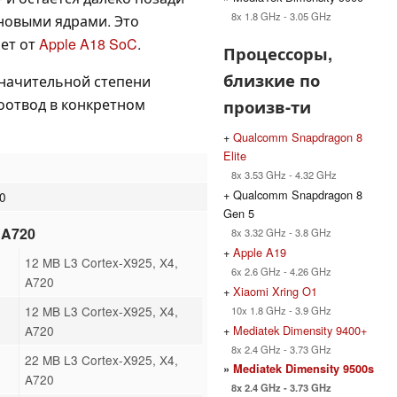
8x 1.8 GHz - 3.05 GHz
новыми ядрами. Это
ает от
Apple A18 SoC
.
Процессоры,
близкие по
значительной степени
лоотвод в конкретном
произв-ти
+
Qualcomm Snapdragon 8
Elite
8x 3.53 GHz - 4.32 GHz
+ Qualcomm Snapdragon 8
00
Gen 5
 A720
8x 3.32 GHz - 3.8 GHz
+
Apple A19
8
12 MB L3 Cortex-X925, X4,
6x 2.6 GHz - 4.26 GHz
A720
+
Xiaomi Xring O1
8
12 MB L3 Cortex-X925, X4,
10x 1.8 GHz - 3.9 GHz
+
Mediatek Dimensity 9400+
A720
8x 2.4 GHz - 3.73 GHz
8
22 MB L3 Cortex-X925, X4,
»
Mediatek Dimensity 9500s
A720
8x 2.4 GHz - 3.73 GHz