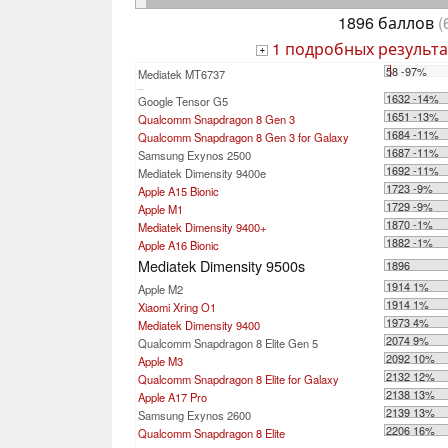
1896 баллов
(
1 подробных результа
+
58 -97%
Mediatek MT6737
...
1632 -14%
Google Tensor G5
1651 -13%
Qualcomm Snapdragon 8 Gen 3
1684 -11%
Qualcomm Snapdragon 8 Gen 3 for Galaxy
1687 -11%
Samsung Exynos 2500
1692 -11%
Mediatek Dimensity 9400e
1723 -9%
Apple A15 Bionic
1729 -9%
Apple M1
1870 -1%
Mediatek Dimensity 9400+
1882 -1%
Apple A16 Bionic
Mediatek Dimensity 9500s
1896
1914 1%
Apple M2
1914 1%
Xiaomi Xring O1
1973 4%
Mediatek Dimensity 9400
2074 9%
Qualcomm Snapdragon 8 Elite Gen 5
2092 10%
Apple M3
2132 12%
Qualcomm Snapdragon 8 Elite for Galaxy
2138 13%
Apple A17 Pro
2139 13%
Samsung Exynos 2600
2206 16%
Qualcomm Snapdragon 8 Elite
...