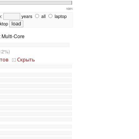
100%
e:
years
all
laptop
ktop
t Multi-Core
12%)
тов
Скрыть
-