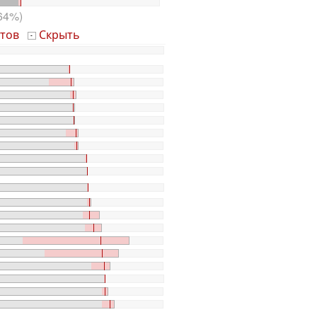
64%)
тов
Скрыть
-