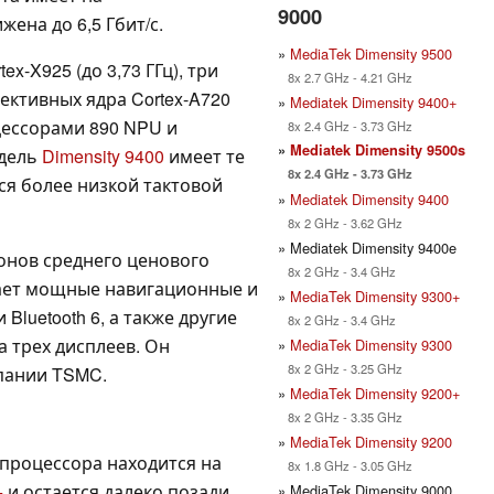
9000
жена до 6,5 Гбит/с.
»
MediaTek Dimensity 9500
x-X925 (до 3,73 ГГц), три
8x 2.7 GHz - 4.21 GHz
ффективных ядра Cortex-A720
»
Mediatek Dimensity 9400+
оцессорами 890 NPU и
8x 2.4 GHz - 3.73 GHz
»
Mediatek Dimensity 9500s
одель
Dimensity 9400
имеет те
8x 2.4 GHz - 3.73 GHz
ся более низкой тактовой
»
Mediatek Dimensity 9400
8x 2 GHz - 3.62 GHz
» Mediatek Dimensity 9400e
фонов среднего ценового
8x 2 GHz - 3.4 GHz
гает мощные навигационные и
»
MediaTek Dimensity 9300+
Bluetooth 6, а также другие
8x 2 GHz - 3.4 GHz
а трех дисплеев. Он
»
MediaTek Dimensity 9300
8x 2 GHz - 3.25 GHz
пании TSMC.
»
MediaTek Dimensity 9200+
8x 2 GHz - 3.35 GHz
»
MediaTek Dimensity 9200
 процессора находится на
8x 1.8 GHz - 3.05 GHz
+
и остается далеко позади
» MediaTek Dimensity 9000