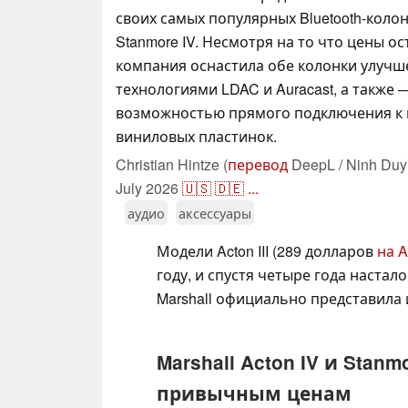
своих самых популярных Bluetooth-колон
Stanmore IV. Несмотря на то что цены о
компания оснастила обе колонки улучш
технологиями LDAC и Auracast, а также
возможностью прямого подключения к
виниловых пластинок.
Christian Hintze (
перевод
DeepL / Ninh Duy
July 2026
🇺🇸
🇩🇪
...
аудио
аксессуары
Модели Acton III (289 долларов
на 
году, и спустя четыре года наста
Marshall официально представила и
Marshall Acton IV и Stan
привычным ценам