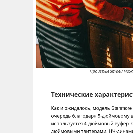
Проигрыватели можн
Технические характерист
Как и ожидалось, модель Stanmore 
очередь благодаря 5-дюймовому ву
используется 4-дюймовый вуфер. 
дюймовыми твитерами. НЧ-динами