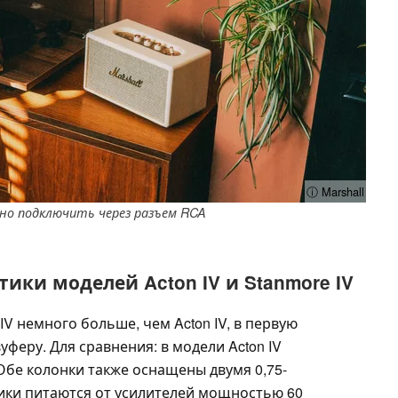
ⓘ Marshall
о подключить через разъем RCA
ики моделей Acton IV и Stanmore IV
IV немного больше, чем Acton IV, в первую
феру. Для сравнения: в модели Acton IV
Обе колонки также оснащены двумя 0,75-
ки питаются от усилителей мощностью 60