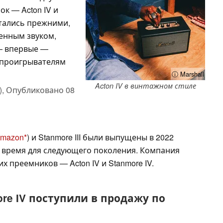
ок — Acton IV и
стались прежними,
енным звуком,
 — впервые —
 проигрывателям
ⓘ Marshall
Acton IV в винтажном стиле
),
Опубликовано
08
Amazon
) и Stanmore III были выпущены в 2022
ло время для следующего поколения. Компания
х преемников — Acton IV и Stanmore IV.
more IV поступили в продажу по