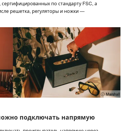
, сертифицированных по стандарту FSC, а
сле решетка, регуляторы и ножки —
ⓘ Marshall
можно подключать напрямую
одключать проигрыватель напрямую через