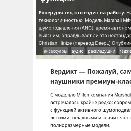
Рокер для тех, кто ездит на работу.
На
технологичностью. Модель Marshall Mil
шумоподавления (ANC), время автономн
выясним, оправдывает ли эта нестанда
Christian Hintze (
перевод
DeepL)
Опубли
аксессуары
аудио
раскладушки
гадж
Вердикт — Пожалуй, са
наушники премиум-класс
С моделью Milton компания Marsha
встречалось крайне редко: совре
с функцией активного шумоподавл
легкими, складными и значительн
полноразмерные модели.