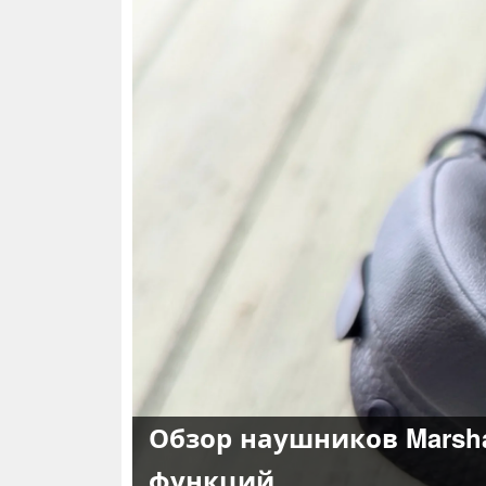
Обзор наушников Marshal
функций