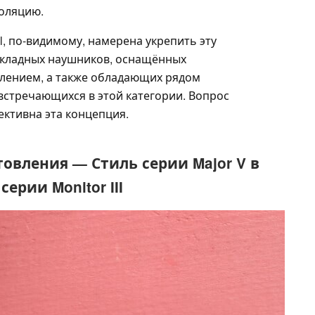
оляцию.
l, по-видимому, намерена укрепить эту
акладных наушников, оснащённых
ением, а также обладающих рядом
встречающихся в этой категории. Вопрос
ективна эта концепция.
овления — Стиль серии Major V в
ерии Monitor III