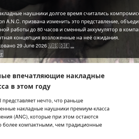
кладные наушники долгое время считались компромис
ton A.N.C. призвана изменить это представление, объед
ой работы до 80 часов и сменный аккумулятор в компа
ртная концепция возложенные на неё ожидания.
ковано
29 June 2026
🇺🇸
🇩🇪
...
ет
мые впечатляющие накладные
а в этом году
ll представляет нечто, что раньше
менные накладные наушники премиум-класса
ения (ANC), которые при этом остаются
о более компактными, чем традиционные