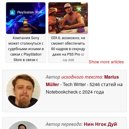
долларов вместо 60
распродажи Steam
долларов
опустилась до
03 July 2026
рекордно низкого
уровня
02 July 2026
Компания Sony
GTA 6, возможно, не
может столкнуться с
сможет обеспечить
судебными исками в
60 кадров в секунду
связи с PlayStation
даже на PS5 Pro
02
Store в связи с
July 2026
Show more articles
переходом
физических игр для
PS5 в цифровой
Автор
исходного текста
:
Marius
формат
02 July 2026
Müller
- Tech Writer
- 5246 статей на
Notebookcheck
c 2024 года
Автор перевода:
Нин Нгок Дуй