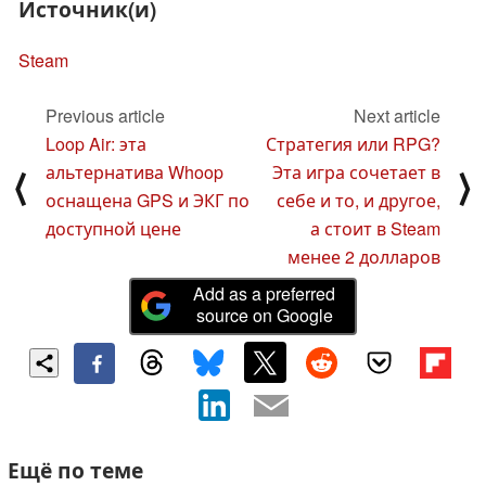
Источник(и)
Steam
Previous article
Next article
Loop Air: эта
Стратегия или RPG?
альтернатива Whoop
Эта игра сочетает в
⟨
⟩
оснащена GPS и ЭКГ по
себе и то, и другое,
доступной цене
а стоит в Steam
менее 2 долларов
Add as a preferred
source on Google
Ещё по теме