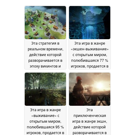
Эта стратегия в
Эта игра в жанре
реальном времени,
«экшен-выживание»
действие которой
с открытым миром,
разворачивается в
полюбившаяся 77 %
эпоху викингов и
игроков, продается в
которую полюбили
Steam со скидкой 60
85 % игроков,
%
08 July 2026
продается на Steam
со скидкой 72 %
11
July 2026
Эта игра в жанре
Эта
«выживание» с
приключенческая
открытым миром,
игра в жанре экшн,
полюбившаяся 95 %
действие которой
игроков, продается в
разворачивается в