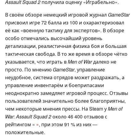
Assault Squad 2
получила оценку «Играбельно».
В своём обзоре немецкий игровой журнал
GameStar
присвоил игре 72 балла из 100 и охарактеризовал
её как «военную тактику для экспертов». В обзоре
особо отмечались высочайший уровень
детализации, реалистичная физика боя и большая
тактическая свобода. В то же время в обзоре чётко
указывается, что играть в
Men of War
далеко не
просто. По мнению
GameStar
, управление
неудобное, система отрядов может раздражать, а
управление инвентарём и боеприпасами
неоднократно замедляет игровой процесс. Отзывы
пользователей значительно более благоприятны,
чем некоторые мнения прессы. На Steam у
Men of
War: Assault Squad 2
около 46 400 отзывов с
рейтингом «
»
, при этом 91 % из них —
положительные.