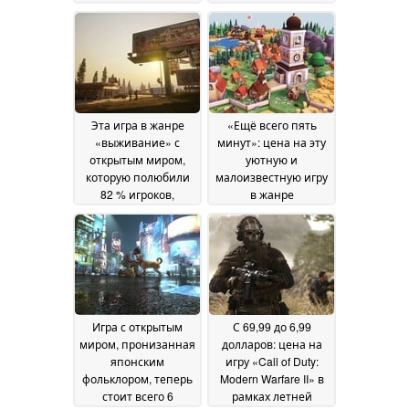
Steam со скидкой 78
Древнем Риме и
%
которая
07 July 2026
понравилась 87 %
игроков, продается в
Steam со скидкой 65
%
05 July 2026
Эта игра в жанре
«Ещё всего пять
«выживание» с
минут»: цена на эту
открытым миром,
уютную и
которую полюбили
малоизвестную игру
82 % игроков,
в жанре
продается в Steam со
«строительство
скидкой 80 %
города» впервые
03 July
снизилась до
2026
примерно 2
долларов в Steam
03
July 2026
Игра с открытым
С 69,99 до 6,99
миром, пронизанная
долларов: цена на
японским
игру «Call of Duty:
фольклором, теперь
Modern Warfare II» в
стоит всего 6
рамках летней