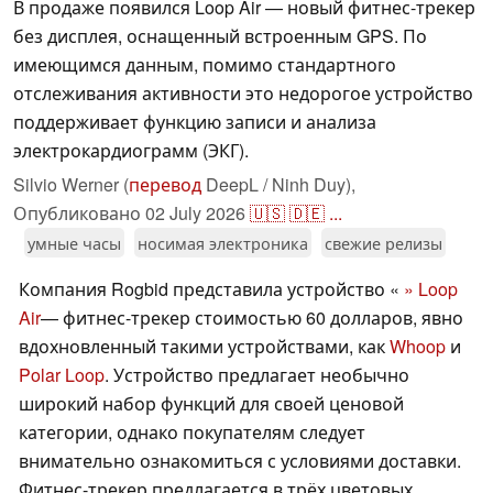
В продаже появился Loop Air — новый фитнес-трекер
без дисплея, оснащенный встроенным GPS. По
имеющимся данным, помимо стандартного
отслеживания активности это недорогое устройство
поддерживает функцию записи и анализа
электрокардиограмм (ЭКГ).
Silvio Werner (
перевод
DeepL / Ninh Duy),
Опубликовано
02 July 2026
🇺🇸
🇩🇪
...
умные часы
носимая электроника
свежие релизы
Компания Rogbid представила устройство «
» Loop
Air
— фитнес-трекер стоимостью 60 долларов, явно
вдохновленный такими устройствами, как
Whoop
и
Polar Loop
. Устройство предлагает необычно
широкий набор функций для своей ценовой
категории, однако покупателям следует
внимательно ознакомиться с условиями доставки.
Фитнес-трекер предлагается в трёх цветовых