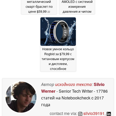
металлический
AMOLED с системой
смарт-браслет по
измерения
цене $59,99
давления и чипом
22
здоровья TI
December 2025
24 November
2025
Новое умное кольцо
Rogbid за $79,99 с
титановым корпусом
и дисплеем,
способное
конкурировать с
трекерами здоровья
премиум-класса
Автор
исходного текста
:
Silvio
12
November 2025
Werner
- Senior Tech Writer
- 17786
статей на Notebookcheck
c 2017
года
contact me via:
silvio39191
,