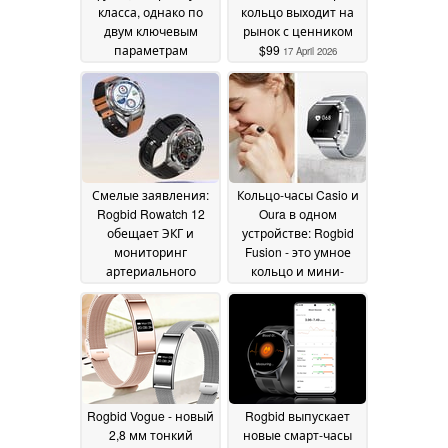
класса, однако по
кольцо выходит на
двум ключевым
рынок с ценником
параметрам
$99
17 April 2026
устройство уступает
моделям « Apple » и
Garmin
07 July 2026
Смелые заявления:
Кольцо-часы Casio и
Rogbid Rowatch 12
Oura в одном
обещает ЭКГ и
устройстве: Rogbid
мониторинг
Fusion - это умное
артериального
кольцо и мини-
давления по
смарт-часы
30 January
бюджетной цене
13
2026
March 2026
Rogbid Vogue - новый
Rogbid выпускает
2,8 мм тонкий
новые смарт-часы