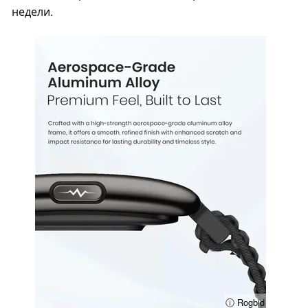
недели.
ⓘ Rogbid