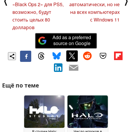
⟨
⟩
«Black Ops 2» для PS5,
автоматически, но не
возможно, будут
на всех компьютерах
стоить целых 80
с Windows 11
долларов
Add as a preferred
source on Google
Ещё по теме
В студии Halo:
Число игроков в