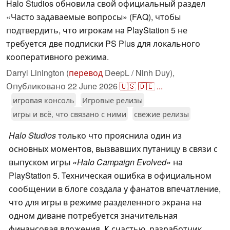
Halo Studios обновила свой официальный раздел
«Часто задаваемые вопросы» (FAQ), чтобы
подтвердить, что игрокам на PlayStation 5 не
требуется две подписки PS Plus для локального
кооперативного режима.
Darryl Linington (
перевод
DeepL / Ninh Duy),
Опубликовано
22 June 2026
🇺🇸
🇩🇪
...
игровая консоль
Игровые релизы
игры и всё, что связано с ними
свежие релизы
Halo Studios
только что прояснила один из
основных моментов, вызвавших путаницу в связи с
выпуском игры
«Halo Campaign Evolved»
на
PlayStation 5. Техническая ошибка в официальном
сообщении в блоге создала у фанатов впечатление,
что для игры в режиме разделенного экрана на
одном диване потребуется значительная
финансовая вложения. К счастью, разработчик