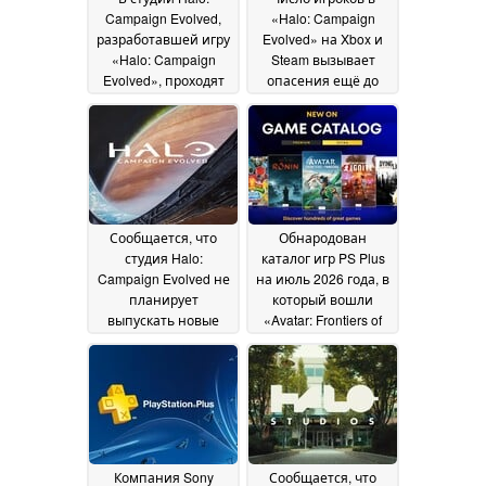
Campaign Evolved,
«Halo: Campaign
разработавшей игру
Evolved» на Xbox и
«Halo: Campaign
Steam вызывает
Evolved», проходят
опасения ещё до
сокращения
даты выпуска
28 July
сотрудников, при
2026
этом продажи игры
оцениваются
неоднозначно
06
August 2026
Сообщается, что
Обнародован
студия Halo:
каталог игр PS Plus
Campaign Evolved не
на июль 2026 года, в
планирует
который вошли
выпускать новые
«Avatar: Frontiers of
игры после даты
Pandora», «Dying
релиза
Light» и другие игры
19 July 2026
15 July 2026
Компания Sony
Сообщается, что