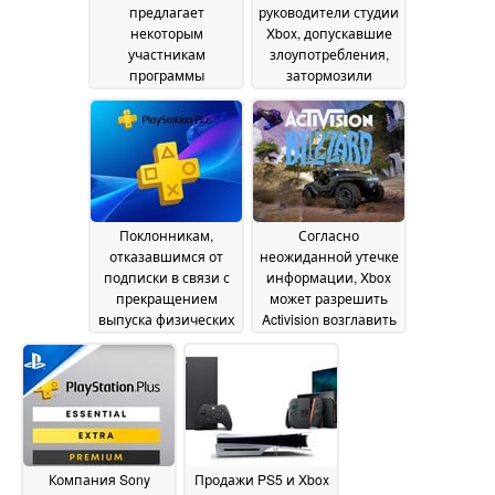
предлагает
руководители студии
некоторым
Xbox, допускавшие
участникам
злоупотребления,
программы
затормозили
PlayStation Plus
разработку игры
бесплатный годовой
«Halo: Campaign
абонемент на PS
Evolved»
12 July 2026
Plus Premium
15 July
2026
Поклонникам,
Согласно
отказавшимся от
неожиданной утечке
подписки в связи с
информации, Xbox
прекращением
может разрешить
выпуска физических
Activision возглавить
версий игр,
студию «Halo:
предлагаются
Campaign Evolved»
06
скидки на PlayStation
July 2026
Plus в размере 50 %
08 July 2026
Компания Sony
Продажи PS5 и Xbox