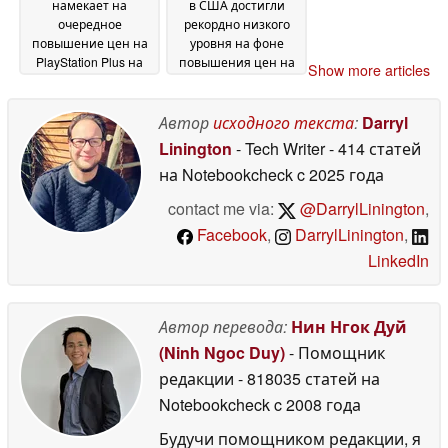
намекает на
в США достигли
очередное
рекордно низкого
повышение цен на
уровня на фоне
PlayStation Plus на
повышения цен на
Show more articles
фоне замедления
консоли, а Switch 2
продаж консолей
укрепила свои
PS5
позиции
Автор
исходного текста
:
Darryl
01 July 2026
29 June 2026
Linington
- Tech Writer
- 414 статей
на Notebookcheck
c 2025 года
contact me via:
@DarrylLinington
,
Facebook
,
DarrylLinington
,
LinkedIn
Автор перевода:
Нин Нгок Дуй
(Ninh Ngoc Duy)
- Помощник
редакции
- 818035 статей на
Notebookcheck
c 2008 года
Будучи помощником редакции, я