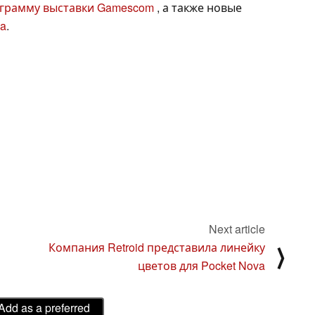
грамму выставки Gamescom
, а также новые
ca
.
Next article
Компания Retroid представила линейку
⟩
цветов для Pocket Nova
Add as a preferred