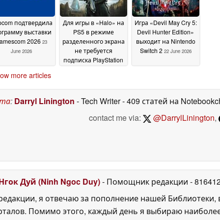
pcom подтвердила
Для игры в «Halo» на
Игра «Devil May Cry 5:
ограмму выставки
PS5 в режиме
Devil Hunter Edition»
amescom 2026
разделенного экрана
выходит на Nintendo
23
не требуется
Switch 2
June 2026
22 June 2026
подписка PlayStation
Plus
22 June 2026
ow more articles
ста
:
Darryl Linington
- Tech Writer
- 409 статей на Notebookc
contact me via:
@DarrylLinington
,
Нгок Дуй (Ninh Ngoc Duy)
- Помощник редакции
- 81641
едакции, я отвечаю за пополнение нашей Библиотеки, 
рталов. Помимо этого, каждый день я выбираю наиболе