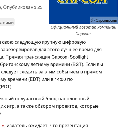
),
Опубликовано
23
ⓘ Capcom.com
 с ними
Официальный логотип компании
Capcom.
и свою следующую крупную цифровую
 зарезервировав для этого лучшее время для
да. Прямая трансляция Capcom Spotlight
о британскому летнему времени (BST). Если вы
 следует следить за этим событием в прямом
му времени (EDT) или в 14:00 по
(PDT).
ичный получасовой блок, наполненный
их игр, а также обзором проектов, которые
и.
«
»
, издатель ожидает, что презентация