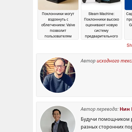
таких как Pragmata
29
July 2026
Поклонники могут
Steam Machine:
Ca
вздохнуть с
Поклонники высоко
пр
облегчением: Valve
оценивают новую
G
позволит
систему
пользователям
предварительного
собирать свои
заказа — однако
Sh
собственные Steam
одна группа
Machine
осталась без
23 June 2026
внимания
23 June 2026
Автор
исходного тек
Автор перевода:
Нин 
Будучи помощником р
разных сторонних по