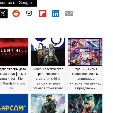
source on Google
дтверждены дата
Steam: Классическая
Страницы игры
хода, платформы
средневековая
Grand Theft Auto 6
цена игры «Silent
стратегия с 96 %
появились в
ll: Townfall»
положительных
интернет-магазинах
24 June
отзывов стоит всего
в преддверии
2026
0,71 доллара
начала приема
24 June
предзаказов
2026
24 June
2026