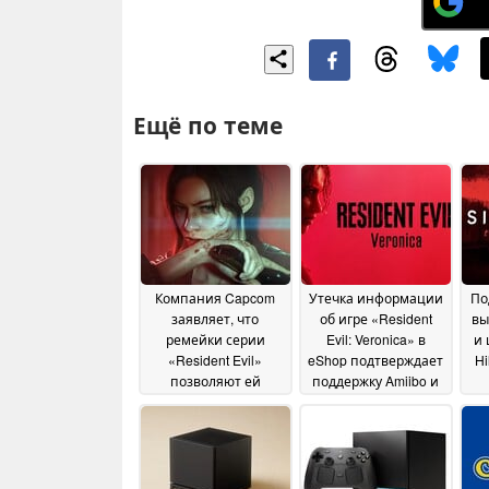
Ещё по теме
Компания Capcom
Утечка информации
По
заявляет, что
об игре «Resident
вы
ремейки серии
Evil: Veronica» в
и 
«Resident Evil»
eShop подтверждает
Hi
позволяют ей
поддержку Amiibo и
финансировать
HDR
25 June 2026
разработку новых
игр и
интеллектуальной
собственности,