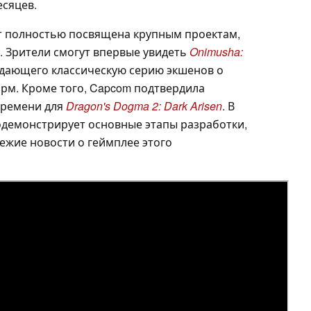
сяцев.
т полностью посвящена крупным проектам,
. Зрители смогут впервые увидеть
Onimusha:
дающего классическую серию экшенов о
рм. Кроме того, Capcom подтвердила
времени для
Dragon's Dogma 2: Dark Arisen
. В
одемонстрирует основные этапы разработки,
ежие новости о геймплее этого