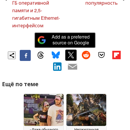
ГБ оперативной
популярность
памяти и 2,5-
гигабитным Ethernet-
интерфейсом
Add as a preferred
source on Google
Ещё по теме
«Даже обычного
Неожиданная