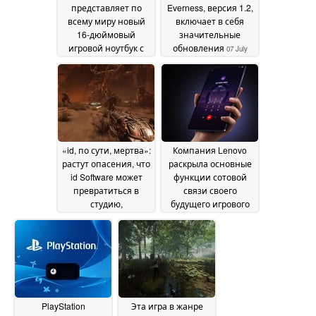
представляет по
Everness, версия 1.2,
всему миру новый
включает в себя
16-дюймовый
значительные
игровой ноутбук с
обновления
07 July
видеокартой Nvidia
2026
GeForce RTX 5070
объемом 12 ГБ и
OLED-дисплеем с
частотой
обновления 240 Гц
07
July 2026
«id, по сути, мертва»:
Компания Lenovo
растут опасения, что
раскрыла основные
id Software может
функции сотовой
превратиться в
связи своего
студию,
будущего игрового
занимающуюся
планшета с OLED-
лишь технической
экраном
07 July 2026
поддержкой
07 July
2026
PlayStation
Эта игра в жанре