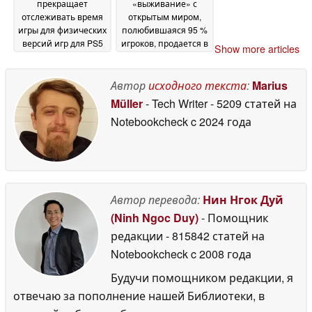
прекращает
«выживание» с
отслеживать время
открытым миром,
игры для физических
полюбившаяся 95 %
версий игр для PS5
игроков, продается в
Show more articles
перед тем, как Sony
Steam со скидкой 78
полностью перейдет
%
07 July 2026
на цифровой формат
Автор
исходного текста
:
Marius
07 July 2026
Müller
- Tech Writer
- 5209 статей на
Notebookcheck
c 2024 года
Автор перевода:
Нин Нгок Дуй
(Ninh Ngoc Duy)
- Помощник
редакции
- 815842 статей на
Notebookcheck
c 2008 года
Будучи помощником редакции, я
отвечаю за пополнение нашей Библиотеки, в