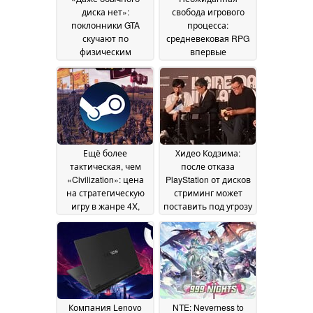
диска нет»:
свобода игрового
поклонники GTA
процесса:
скучают по
средневековая RPG
физическим
впервые
изданиям — и по
предлагается со
прежней компании
скидкой 60 % в Steam
Rockstar
08 July 2026
08 July 2026
Ещё более
Хидео Кодзима:
тактическая, чем
после отказа
«Civilization»: цена
PlayStation от дисков
на стратегическую
стриминг может
игру в жанре 4X,
поставить под угрозу
действие которой
право
разворачивается в
собственности на
Китае, впервые
игры и фильмы
07 July
опустилась в Steam
2026
ниже 5 долларов
08
July 2026
Компания Lenovo
NTE: Neverness to