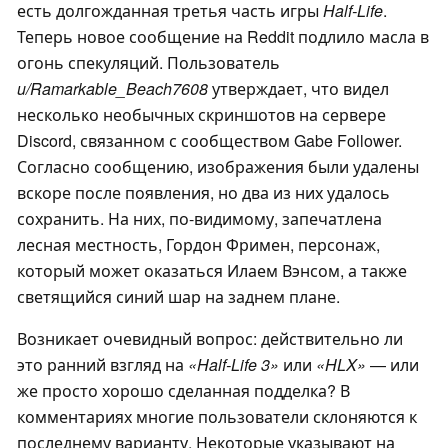
есть долгожданная третья часть игры
Half-Life
.
Теперь новое сообщение на Reddit подлило масла в
огонь спекуляций. Пользователь
u/Ramarkable_Beach7608
утверждает, что видел
несколько необычных скриншотов на сервере
Discord, связанном с сообществом Gabe Follower.
Согласно сообщению, изображения были удалены
вскоре после появления, но два из них удалось
сохранить. На них, по-видимому, запечатлена
лесная местность, Гордон Фримен, персонаж,
который может оказаться Илаем Вэнсом, а также
светящийся синий шар на заднем плане.
Возникает очевидный вопрос: действительно ли
это ранний взгляд на
«Half-Life 3»
или
«HLX»
— или
же просто хорошо сделанная подделка? В
комментариях многие пользователи склоняются к
последнему варианту. Некоторые указывают на