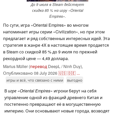
До 9 июля в Steam действует
скидка 85 % на игру «Oriental
Empires».
По сути, игра «Oriental Empires» во многом
напоминает игры серии «Civilization», но при этом
предлагает и ряд собственных интересных идей. Эта
стратегия в жанре 4X в настоящее время продается
в Steam со скидкой 85 % до 9 июля по прежней
рекордной цене — 4,49 доллара.
Marius Müller (
перевод
DeepL / Ninh Duy),
Опубликовано
08 July 2026
🇺🇸
🇩🇪
...
игры и всё, что связано с ними
выгодно
В
игре «Oriental Empires»
игроки берут на себя
управление одной из фракций древнего Китая и
постепенно превращают её в могущественную
империю. Они основывают новые города, возводят