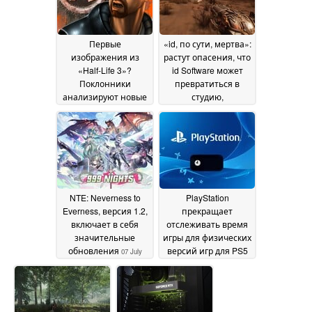
Первые
«id, по сути, мертва»:
изображения из
растут опасения, что
«Half-Life 3»?
id Software может
Поклонники
превратиться в
анализируют новые
студию,
скриншоты
занимающуюся
07 July 2026
лишь технической
поддержкой
07 July
2026
NTE: Neverness to
PlayStation
Everness, версия 1.2,
прекращает
включает в себя
отслеживать время
значительные
игры для физических
обновления
версий игр для PS5
07 July
перед тем, как Sony
2026
полностью перейдет
на цифровой формат
07 July 2026