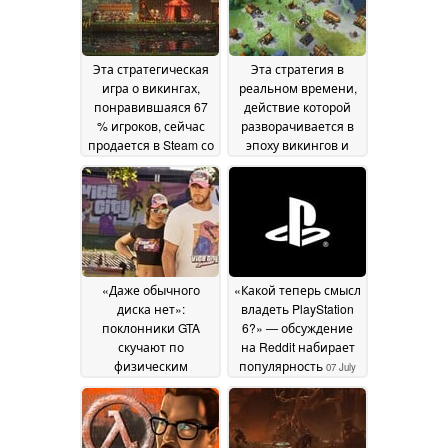
Эта стратегическая
Эта стратегия в
игра о викингах,
реальном времени,
понравившаяся 67
действие которой
% игроков, сейчас
разворачивается в
продается в Steam со
эпоху викингов и
скидкой 75 %
которую полюбили
12 July
85 % игроков,
2026
продается на Steam
со скидкой 72 %
11
July 2026
«Даже обычного
«Какой теперь смысл
диска нет»:
владеть PlayStation
поклонники GTA
6?» — обсуждение
скучают по
на Reddit набирает
физическим
популярность
07 July
изданиям — и по
2026
прежней компании
Rockstar
08 July 2026