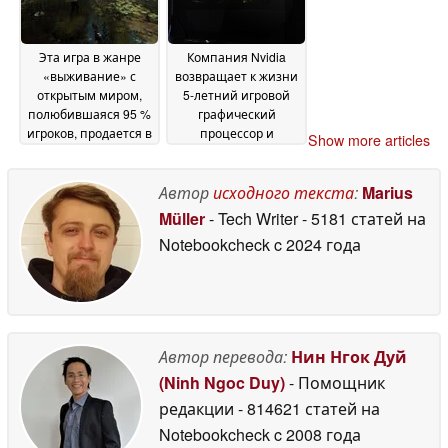
Эта игра в жанре
Компания Nvidia
«выживание» с
возвращает к жизни
открытым миром,
5-летний игровой
полюбившаяся 95 %
графический
игроков, продается в
процессор и
Show more articles
Steam со скидкой 78
устанавливает на
%
него цену в 329
07 July 2026
долларов
Автор
исходного текста
:
Marius
07 July 2026
Müller
- Tech Writer
- 5181 статей на
Notebookcheck
c 2024 года
Автор перевода:
Нин Нгок Дуй
(Ninh Ngoc Duy)
- Помощник
редакции
- 814621 статей на
Notebookcheck
c 2008 года