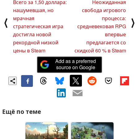
Всего за 1,50 доллара:
Неожиданная
нашумевшая, но
свобода игрового
мрачная
процесса:
⟨
⟩
стратегическая игра
средневековая RPG
достигла новой
впервые
рекордной низкой
предлагается со
цены в Steam
скидкой 60 % в Steam
Add as a preferred
source on Google
Ещё по теме