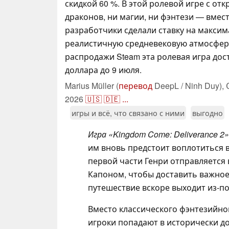
скидкой 60 %. В этой ролевой игре с от
драконов, ни магии, ни фэнтези — вмест
разработчики сделали ставку на макси
реалистичную средневековую атмосферу
распродажи Steam эта ролевая игра дост
доллара до 9 июля.
Marius Müller (
перевод
DeepL / Ninh Duy),
2026
🇺🇸
🇩🇪
...
игры и всё, что связано с ними
выгодно
Игра «Kingdom Come: Deliverance 2»
им вновь предстоит воплотиться в
первой части Генри отправляется 
Капоном, чтобы доставить важное
путешествие вскоре выходит из-по
Вместо классического фэнтезийно
игроки попадают в исторически д