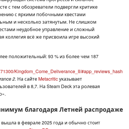
сте с тем обозреватели подвергли критике
внению с яркими побочными квестами
льным и несколько затянутым. Не слишком
естами неудобное управление и сложный
ая коллегия всё же присвоила игре высокий
лее положительный: 93 % из более чем 187
/1771300/Kingdom_Come_Deliverance_II/#app_reviews_hash
rance 2
. На сайте
Metacritic
указывает
ьзователей в 8,7. На Steam Deck эта ролевая
о».
нимум благодаря Летней распродаже
вышла в феврале 2025 года и обычно стоит