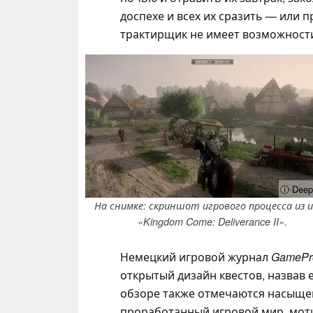
доспехе и всех их сразить — или п
трактирщик не имеет возможности
ⓘ Deep 
На снимке: скриншот игрового процесса из 
«Kingdom Come: Deliverance II».
Немецкий игровой журнал
GameP
открытый дизайн квестов, назвав 
обзоре также отмечаются насыще
проработанный игровой мир, мот