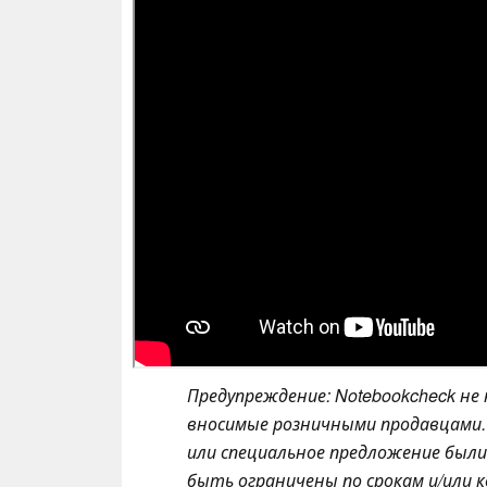
Предупреждение: Notebookcheck не
вносимые розничными продавцами. 
или специальное предложение был
быть ограничены по срокам и/или 