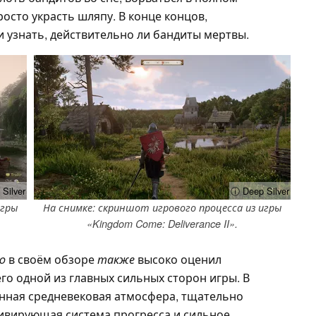
росто украсть шляпу. В конце концов,
 узнать, действительно ли бандиты мертвы.
Silver
ⓘ Deep Silver
игры
На снимке: скриншот игрового процесса из игры
«Kingdom Come: Deliverance II».
ro
в своём обзоре
также
высоко оценил
его одной из главных сильных сторон игры. В
нная средневековая атмосфера, тщательно
ивирующая система прогресса и сильное