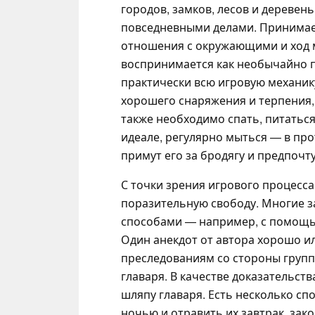
городов, замков, лесов и деревен
повседневными делами. Принимае
отношения с окружающими и ход м
воспринимается как необычайно 
практически всю игровую механик
хорошего снаряжения и терпения,
также необходимо спать, питаться
идеале, регулярно мыться — в пр
примут его за бродягу и предпочту
С точки зрения игрового процесс
поразительную свободу. Многие 
способами — например, с помощью
Один анекдот от автора хорошо и
преследованиям со стороны группы
главаря. В качестве доказательст
шляпу главаря. Есть несколько сп
ночью и отравить их завтрак, зак