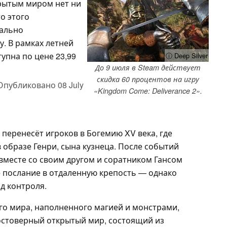
крытым миром нет ни
о этого
мально
. В рамках летней
упна по цене 23,99
ⓘ Deep Silver
До 9 июля в Steam действует
скидка 60 процентов на игру
Опубликовано
08 July
«Kingdom Come: Deliverance 2».
перенесёт игроков в Богемию XV века, где
 образе Генри, сына кузнеца. После событий
вместе со своим другом и соратником Гансом
 послание в отдаленную крепость — однако
д контроля.
го мира, наполненного магией и монстрами,
остоверный открытый мир, состоящий из