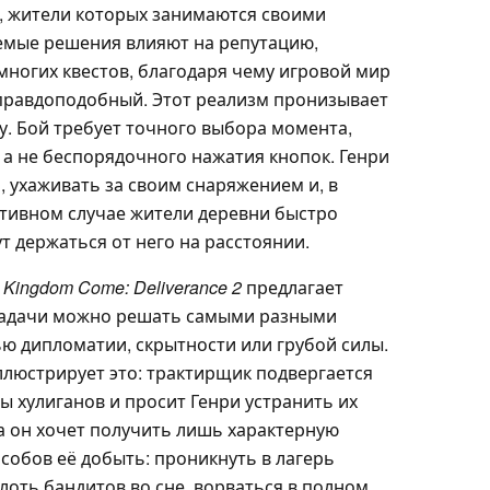
ь, жители которых занимаются своими
мые решения влияют на репутацию,
ногих квестов, благодаря чему игровой мир
правдоподобный. Этот реализм пронизывает
у. Бой требует точного выбора момента,
 а не беспорядочного нажатия кнопок. Генри
, ухаживать за своим снаряжением и, в
отивном случае жители деревни быстро
т держаться от него на расстоянии.
а
Kingdom Come: Deliverance 2
предлагает
задачи можно решать самыми разными
 дипломатии, скрытности или грубой силы.
ллюстрирует это: трактирщик подвергается
 хулиганов и просит Генри устранить их
ва он хочет получить лишь характерную
особов её добыть: проникнуть в лагерь
олоть бандитов во сне, ворваться в полном