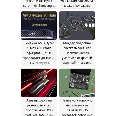
Micron и SK Hynix
что китайская DRAM
догоняют Samsung
может положить
29
конец дефициту
May 2026
22
May 2026
Линейка AMD Ryzen
Моддер подробно
AI Max 400 стала
рассказывает, как
официальной и
Rockstar Games
предлагает до 192 ГБ
уместила открытый
ОЗУ
мир Либерти-Сити
21 May 2026
GTA III в жалкие 32
Мб памяти PS2
17 May
2026
Asus выходит на
Framework говорит,
рынок памяти с
что стоимость
программой ROG
памяти DDR5
Certified RAM
"остается довольно
16 May