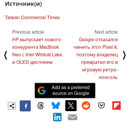
Источник(и)
Taiwan Commercial Times
Previous article
Next article
HP выпускает нового
Google отказался
конкурента MacBook
чинить этот Pixel 8,
⟨
⟩
Neo с Intel Wildcat Lake
поэтому владелец
и OLED-дисплеем
превратил его в
игровую ретро-
консоль
Add as a preferred
source on Google