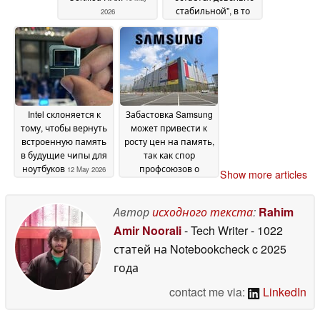
стабильной", в то
2026
время как она снова
повышает цены
14
May 2026
Intel склоняется к
Забастовка Samsung
тому, чтобы вернуть
может привести к
встроенную память
росту цен на память,
в будущие чипы для
так как спор
ноутбуков
профсоюзов о
12 May 2026
Show more articles
прибылях
усиливается
08 May
Автор
исходного текста
:
Rahim
2026
Amir Noorali
- Tech Writer
- 1022
статей на Notebookcheck
c 2025
года
contact me via:
LinkedIn