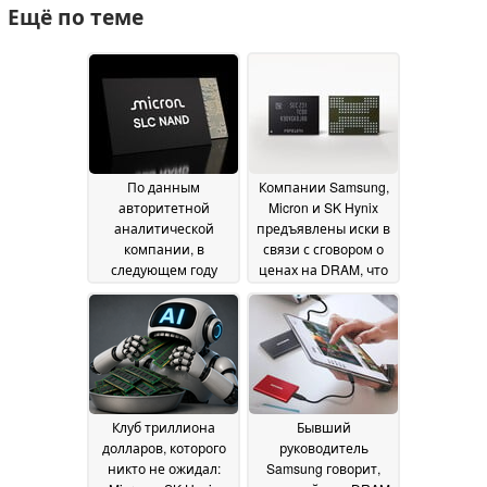
Ещё по теме
По данным
Компании Samsung,
авторитетной
Micron и SK Hynix
аналитической
предъявлены иски в
компании, в
связи с сговором о
следующем году
ценах на DRAM, что
рынок флэш-памяти
привело к
NAND может выйти
«RAMpocalypse» на
на равновесие
фоне резкого роста
22 July
цен на память
2026
03 July
2026
Клуб триллиона
Бывший
долларов, которого
руководитель
никто не ожидал:
Samsung говорит,