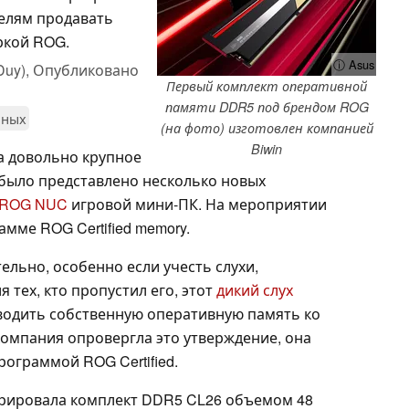
телям продавать
ркой ROG.
ⓘ Asus
Duy),
Опубликовано
Первый комплект оперативной
памяти DDR5 под брендом ROG
нных
(на фото) изготовлен компанией
Biwin
а довольно крупное
 было представлено несколько новых
 ROG NUC
игровой мини-ПК. На мероприятии
мме ROG Certified memory.
ельно, особенно если учесть слухи,
я тех, кто пропустил его, этот
дикий слух
водить собственную оперативную память ко
 компания опровергла это утверждение, она
рограммой ROG Certified.
рировала комплект DDR5 CL26 объемом 48