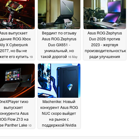
Asus выпускает
Вердикт по отзыву
Asus ROG Zephyrus
здание ROG Xbox
Asus ROG Zephyrus
Duo 2026 против
Ally X Cyberpunk
Duo GX651 -
2023 - жертвуя
2077, но Вы не
уникальный, но
производительностью
жете его купить
такой дорогой
ради улучшения
19
16 May
многозадачности
May 2026
2026
10
May 2026
OneXPlayer тихо
Machenike: Новый
выпускает
конкурент Asus ROG
конкурента Asus
NUC скоро выйдет
ROG Flow Z13 на
на рынок с
зе Panther Lake
поддержкой Nvidia
10
GeForce RTX 5070
April 2026
21
March 2026