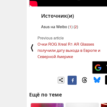
Источник(и)
Asus на Weibo (
1
) (
2
)
Previous article
Очки ROG Xreal R1 AR Glasses
⟨
получили дату выхода в Европе и
Северной Америке
Ещё по теме