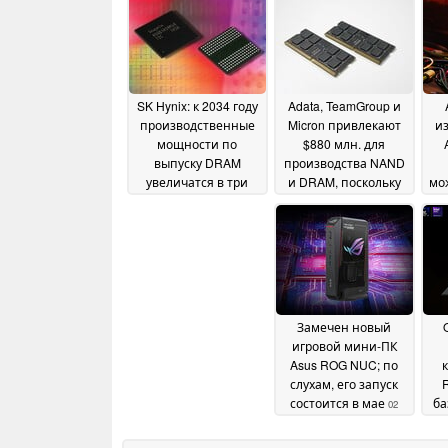
SK Hynix: к 2034 году
Adata, TeamGroup и
производственные
Micron привлекают
и
мощности по
$880 млн. для
выпуску DRAM
производства NAND
увеличатся в три
и DRAM, поскольку
мо
раза, дефицит
надвигается
памяти сохраняется
дефицит
21 May 2026
14 June 2026
Замечен новый
игровой мини-ПК
Asus ROG NUC; по
слухам, его запуск
состоится в мае
ба
02
May 2026