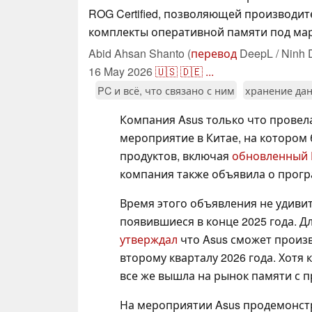
ROG Certified, позволяющей производи
комплекты оперативной памяти под ма
Abid Ahsan Shanto (
перевод
DeepL / Ninh 
16 May 2026
🇺🇸
🇩🇪
...
PC и всё, что связано с ним
хранение да
Компания Asus только что провел
мероприятие в Китае, на котором
продуктов, включая
обновленный
компания также объявила о програ
Время этого объявления не удивит
появившиеся в конце 2025 года. Дл
утверждал
что Asus сможет произ
второму кварталу 2026 года. Хотя
все же вышла на рынок памяти с п
На мероприятии Asus продемонст