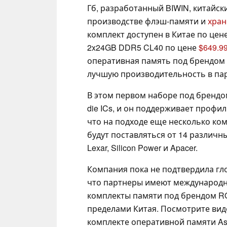
Гб, разработанный BIWIN, китайс
производстве флэш-памяти и
хран
комплект доступен в Китае по цене 
2x24GB DDR5 CL40 по цене
$649.9
оперативная память под брендом
лучшую производительность в па
В этом первом наборе под брендо
die ICs, и он поддерживает профил
что на подходе еще несколько ко
будут поставляться от 14 различн
Lexar, Silicon Power и Apacer.
Компания пока не подтвердила гл
что партнеры имеют международно
комплекты памяти под брендом RO
пределами Китая. Посмотрите вид
комплекте оперативной памяти As