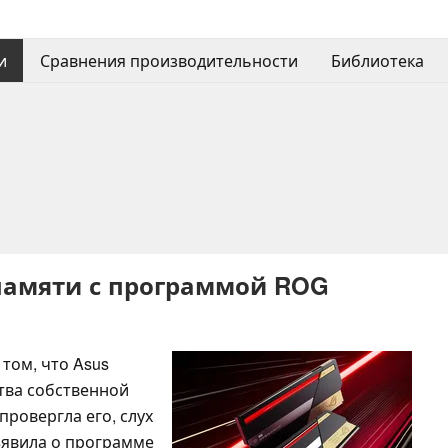
и
Сравнения производительности
Библиотека
памяти с программой ROG
 том, что Asus
тва собственной
провергла его, слух
ъявила о программе