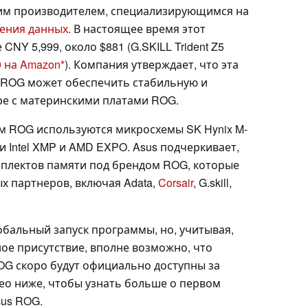
ким производителем, специализирующимся на
ения данных
. В настоящее время этот
CNY 5,999, около $881 (G.SKILL Trident Z5
9 на Amazon
). Компания утверждает, что эта
 ROG может обеспечить стабильную и
ре с материнскими платами ROG.
м ROG используются микросхемы SK Hynix M-
и Intel XMP и AMD EXPO. Asus подчеркивает,
мплектов памяти под брендом ROG, которые
ых партнеров, включая Adata,
Corsair
, G.skill,
обальный запуск программы, но, учитывая,
е присутствие, вполне возможно, что
G скоро будут официально доступны за
ео ниже, чтобы узнать больше о первом
us ROG.