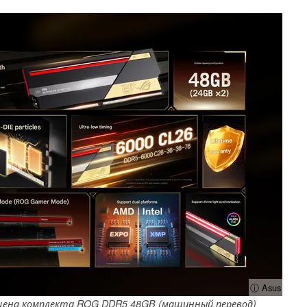
ⓘ Asus
цена комплекта ROG DDR5 48GB (машинный перевод)