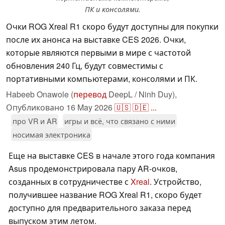
ПК и консолями.
Очки ROG Xreal R1 скоро будут доступны для покупки
после их анонса на выставке CES 2026. Очки,
которые являются первыми в мире с частотой
обновления 240 Гц, будут совместимы с
портативными компьютерами, консолями и ПК.
Habeeb Onawole (
перевод
DeepL / Ninh Duy),
Опубликовано
16 May 2026
🇺🇸
🇩🇪
...
про VR и AR
игры и всё, что связано с ними
носимая электроника
Еще на выставке CES в начале этого года компания
Asus продемонстрировала пару AR-очков,
созданных в сотрудничестве с
Xreal
. Устройство,
получившее название ROG Xreal R1, скоро будет
доступно для предварительного заказа перед
выпуском этим летом.