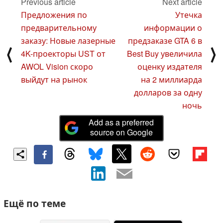
Previous article
Next article
Предложения по
Утечка
предварительному
информации о
заказу: Новые лазерные
предзаказе GTA 6 в
⟨
⟩
4K-проекторы UST от
Best Buy увеличила
AWOL Vision скоро
оценку издателя
выйдут на рынок
на 2 миллиарда
долларов за одну
ночь
Add as a preferred
source on Google
Ещё по теме