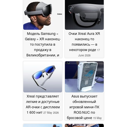
Модель Samsung «
Очки Xreal Aura XR
Galaxy » XR наконец-
наконец-то
то поступила в
появились — в
продажу в
некотором роде
17
Великобритании, и
June 2026
на рынке уже
доступно множество
выгодных
предложений
18 June
2026
Xreal представляет
Asus выпускает
легкие и доступные
обновленный
AR-очки с дисплеем
игровой мини-ПК
1 600 нит
ROG NUC по
27 May 2026
бросовой цене
15 May
2026