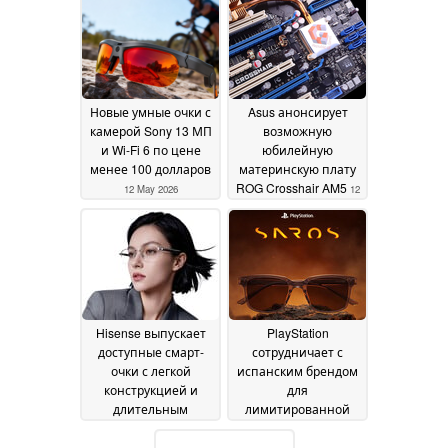
Новые умные очки с
Asus анонсирует
камерой Sony 13 МП
возможную
и Wi-Fi 6 по цене
юбилейную
менее 100 долларов
материнскую плату
ROG Crosshair AM5
12 May 2026
12
May 2026
Hisense выпускает
PlayStation
доступные смарт-
сотрудничает с
очки с легкой
испанским брендом
конструкцией и
для
длительным
лимитированной
временем
серии очков с
автономной работы
тематикой Saros
05