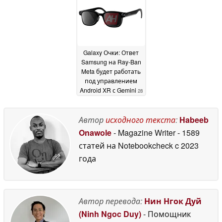
09 May 2026
May 2026
Galaxy Очки: Ответ
Samsung на Ray-Ban
Meta будет работать
под управлением
Android XR с Gemini
28
April 2026
Автор
исходного текста
:
Habeeb
Onawole
- Magazine Writer
- 1589
статей на Notebookcheck
c 2023
года
Автор перевода:
Нин Нгок Дуй
(Ninh Ngoc Duy)
- Помощник