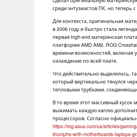
сделал оригинальную материнскую 
среди энтузиастов ПК, но теперь
Для контекста, оригинальная мат
в 2006 году и быстро стала легенд
первая high-end материнская плат
платформе AMD AM2. ROG Crosshai
времени возможностей, включая у
охлаждение по всей плате.
Что действительно выделялось, та
который вертикально тянулся чере
тепловыми трубками, соединяющи
В то время этот массивный кусок 
выжимать каждую каплю дополнит
процессоров. Согласно официальн
https://rog.asus.com/us/articles/gaming
triumphs-with-motherboards-laptops-g