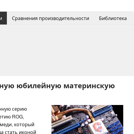
и
Сравнения производительности
Библиотека
жную юбилейную материнскую
нную серию
летию ROG,
 меди, который
а стать иконой