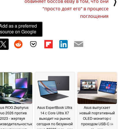
⟩
обвиняет боссов eBay в том, что они
"просто доят его" в процессе
поглощения
Add as a preferred
source on Google
sus ROG Zephyrus
Asus ExpertBook Ultra
Asus выпускает
uo 2026 против
14 с Core Ultra X7
новый портативный
2023 - жертвуя
выходит на рынок
OLED-монитор с
оизводительностью
сегодня по безумной
проходом USB-C
04