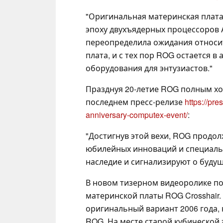
"Оригинальная материнская плата 
эпоху двухъядерных процессоров At
переопределила ожидания относит
плата, и с тех пор ROG остается в
оборудования для энтузиастов."
Празднуя 20-летие ROG полным хо
последнем пресс-релизе
https://pr
anniversary-computex-event/
:
"Достигнув этой вехи, ROG прод
юбилейных инноваций и специаль
наследие и сигнализируют о буду
В новом тизерном видеоролике по
материнской платы ROG Crosshair
оригинальный вариант 2006 года,
ROG. На месте старой кубической 