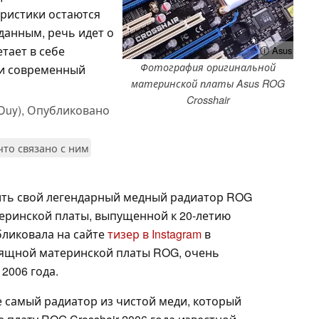
еристики остаются
анным, речь идет о
тает в себе
ⓘ Asus
Фотография оригинальной
 и современный
материнской платы Asus ROG
Crosshair
Duy),
Опубликовано
 что связано с ним
сить свой легендарный медный радиатор ROG
теринской платы, выпущенной к 20-летию
ликовала на сайте
тизер в Instagram
в
зящной материнской платы ROG, очень
2006 года.
е самый радиатор из чистой меди, который