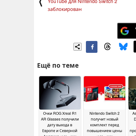
⟨
YouTube для Nintendo Switch 2
заблокирован
Ещё по теме
Очки ROG Xreal R1
Nintendo Switch 2
A
AR Glasses получили
получит новый
D
дату выхода в
комплект перед
Европе и Северной
повышением цены
пр