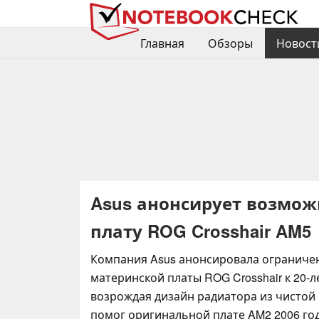
Главная
Обзоры
Новост
Asus анонсирует возмо
плату ROG Crosshair AM5
Компания Asus анонсировала ограниче
материнской платы ROG Crosshair к 20-
возрождая дизайн радиатора из чистой
помог оригинальной плате AM2 2006 год