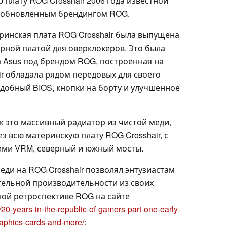
плату ROG Crosshair 2006 года известной
 с обновленным брендингом ROG.
еринская плата ROG Crosshair была выпущена
арной платой для оверклокеров. Это была
а Asus под брендом ROG, построенная на
r обладала рядом передовых для своего
добный BIOS, кнопки на борту и улучшенное
к это массивный радиатор из чистой меди,
з всю материнскую плату ROG Crosshair, с
ми VRM, северный и южный мосты.
меди на ROG Crosshair позволял энтузиастам
ельной производительности из своих
ой ретроспективе ROG на сайте
/20-years-in-the-republic-of-gamers-part-one-early-
raphics-cards-and-more/
: