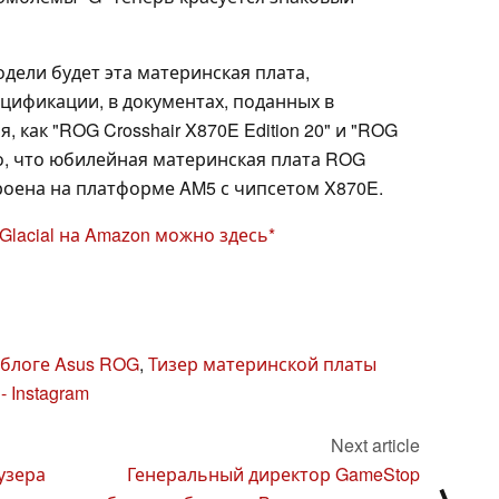
одели будет эта материнская плата,
ецификации, в документах, поданных в
 как "ROG Crosshair X870E Edition 20" и "ROG
 то, что юбилейная материнская плата ROG
строена на платформе AM5 с чипсетом X870E.
Glacial на Amazon можно здесь
 блоге Asus ROG
,
Тизер материнской платы
- Instagram
Next article
узера
Генеральный директор GameStop