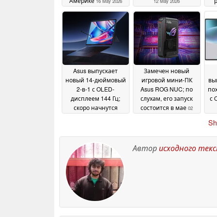
Америке
16 May 2026
12 May 2026
мн
Asus выпускает
Замечен новый
новый 14-дюймовый
игровой мини-ПК
вы
2-в-1 с OLED-
Asus ROG NUC; по
пох
дисплеем 144 Гц;
слухам, его запуск
с 
скоро начнутся
состоится в мае
02
продажи во всем
об
May 2026
Sh
мире
03 May 2026
Автор
исходного тек