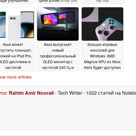
ради улучшения
цене $3599
08 May 2026
May 2026
огозадачности
10
May 2026
Asus может
Asus выпускает
Больше игровых
пустить планшет,
новый
консолей для
ожий на iPad Pro,
профессиональный
Windows: AMD
OLED-дисплеем и
OLED-монитор с
Magnus APU из Xbox
частотой
частотой 240 Гц и
Helix будет доступен
новления 144 Гц
интерфейсом TB4 и
в Windows-машинах
22
ow more articles
12G-SDI
от таких OEM-
April 2026
21 April 2026
производителей, как
Asus
21 April 2026
ста
:
Rahim Amir Noorali
- Tech Writer
- 1022 статей на Note