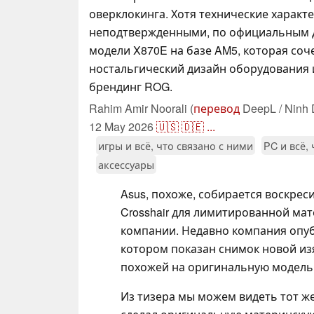
оверклокинга. Хотя технические характ
неподтвержденными, по официальным д
модели X870E на базе AM5, которая соче
ностальгический дизайн оборудования
брендинг ROG.
Rahim Amir Noorali (
перевод
DeepL / Ninh 
12 May 2026
🇺🇸
🇩🇪
...
игры и всё, что связано с ними
PC и всё,
аксессуары
Asus, похоже, собирается воскре
Crosshair для лимитированной ма
компании. Недавно компания опуб
котором показан снимок новой и
похожей на оригинальную модель 
Из тизера мы можем видеть тот ж