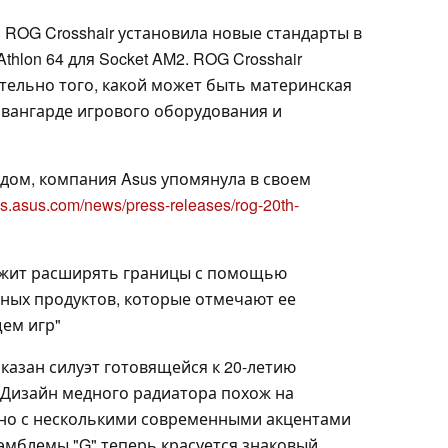
ROG Crosshair установила новые стандарты в
hlon 64 для Socket AM2. ROG Crosshair
ельно того, какой может быть материнская
 авангарде игрового оборудования и
дом, компания Asus упомянула в своем
ess.asus.com/news/press-releases/rog-20th-
олжит расширять границы с помощью
ных продуктов, которые отмечают ее
щем игр"
казан силуэт готовящейся к 20-летию
. Дизайн медного радиатора похож на
 но с несколькими современными акцентами
эмблемы "G" теперь красуется знаковый